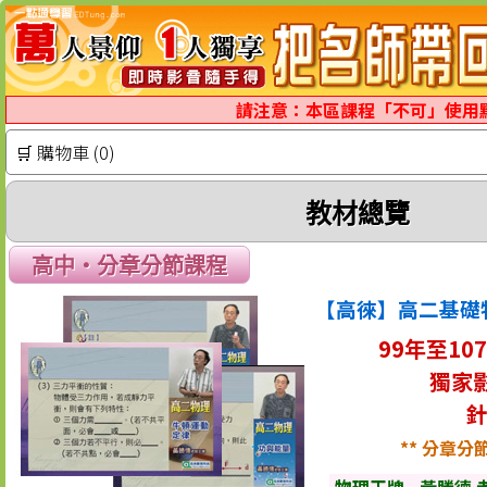
請注意：本區課程「不可」使用
🛒 購物車 (0)
教材總覽
高中‧分章分節課程
【高徠】高二基礎物
99年至10
獨家
針
** 分章分
物理王牌 - 黃勝德 