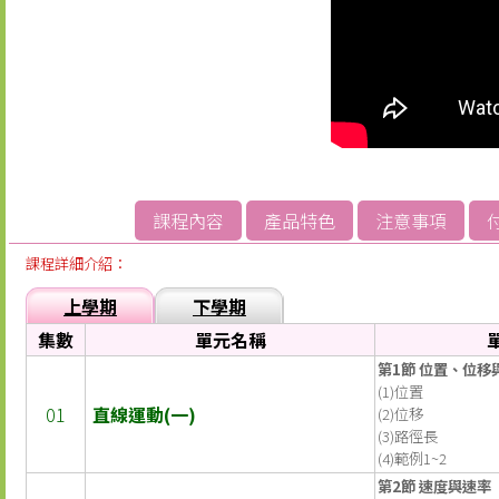
課程內容
產品特色
注意事項
課程詳細介紹：
上學期
下學期
集數
單元名稱
第1節 位置、位移
(1)位置
01
直線運動(一)
(2)位移
(3)路徑長
(4)範例1~2
第2節 速度與速率