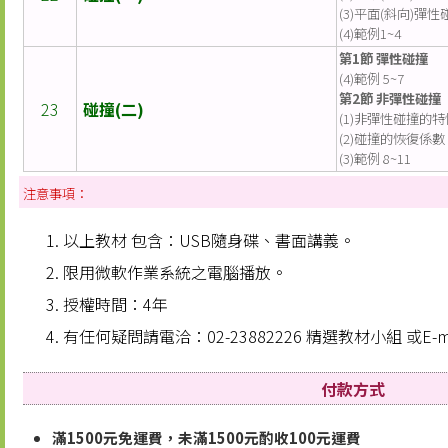
(3)平面(斜向)彈性
(4)範例1~4
第1節 彈性碰撞
(4)範例 5~7
第2節 非彈性碰撞
23
碰撞(二)
(1)非彈性碰撞的特
(2)碰撞的恢復係數
(3)範例 8~11
注意事項：
以上教材 包含：USB隨身碟、書面講義。
限用微軟作業系統之電腦播放。
授權時間：4年
有任何疑問請電洽：02-23882226 精選教材小組 或E-ma
付款方式
滿1500元免運費，未滿1500元酌收100元運費