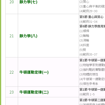
20
靜力學(七)
(2)質心
(3)重心與平衡的
(4)範例29~30
第5節 重心與質心
(4)範例31~34
第6節 靜力學應用
(1)槓桿
21
靜力學(八)
(2)輪軸
(3)滑輪
(4)斜面
(5)劈
(6)範例35~37
第1節 牛頓第一運
(1)物理學家對運
(2)伽利略的實驗觀
22
牛頓運動定律(一)
(3)物體的慣性
(4)牛頓第一運動定
(5)慣性參考系
第1節 牛頓第一運
23
牛頓運動定律(二)
(6)範例 1~5
第2節 牛頓第二運
(1)加速度與力的關