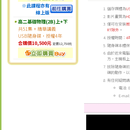
※此課程亦有
儲存媒體為
U
線上版
影片畫質為
H
高二基礎物理(2B)上+下
僅可在安裝
微
共51集 + 精華講義
RT除外
。
USB隨身碟，授權4年
授權時間：
4
合購價10,500元
定價12,750元
隨身碟本體保
由於近來電腦
方，主機板上
拔除隨身碟前
碟的動作，以
有任何疑問請
電洽: 0
E-mail