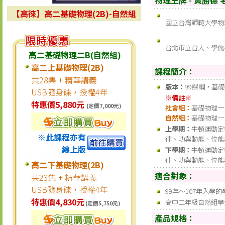
【高徠】高二基礎物理(2B)-自然組
國立台灣師範大學物
台北市立台大、學儒
高二基礎物理二B(自然組)
高二上基礎物理(2B)
課程簡介：
共28集 + 精華講義
版本：
99課綱，基礎
USB隨身碟，授權4年
※備註※
特惠價5,880元
(定價7,000元)
社會組：
基礎物理一 
自然組：
基礎物理一 
上學期：
牛頓運動定
※此課程亦有
律、功與動能、位能
線上版
下學期：
牛頓運動定
律、功與動能、位能
高二下基礎物理(2B)
適合對象：
共23集 + 精華講義
USB隨身碟，授權4年
99年～107年入學
特惠價4,830元
高中二年級自然組學
(定價5,750元)
產品規格：