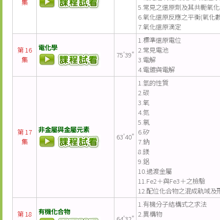
集
5.常見之還原劑及其共軛氧
6.氧化還原反應之平衡(氧化數
7.氧化還原滴定
1.標準還原電位
電化學
第 16
2.常見電池
75'39"
集
3.電解
4.電鍍與電解
1.氫的性質
2.碳
3.氧
4.氮
5.氯
非金屬與金屬元素
第 17
6.矽
63'40"
集
7.鈉
8.鎂
9.鋁
10.過渡金屬
11.Fe2＋與Fe3＋之檢驗
12.配位化合物之混成軌域及
1.有機分子結構式之求法
有機化合物
第 18
2.異構物
64'32"