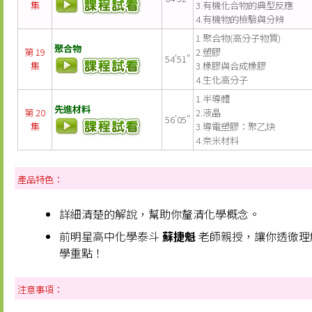
集
3.有機化合物的典型反應
4.有機物的檢驗與分辨
1.聚合物(高分子物質)
聚合物
第 19
2.塑膠
54'51"
集
3.橡膠與合成橡膠
4.生化高分子
1.半導體
先進材料
第 20
2.液晶
56'05"
集
3.導電塑膠：聚乙炔
4.奈米材料
產品特色：
詳細清楚的解說，幫助你釐清化學概念。
前明星高中化學泰斗
蘇捷魁
老師親授，讓你透徹理
學重點！
注意事項：