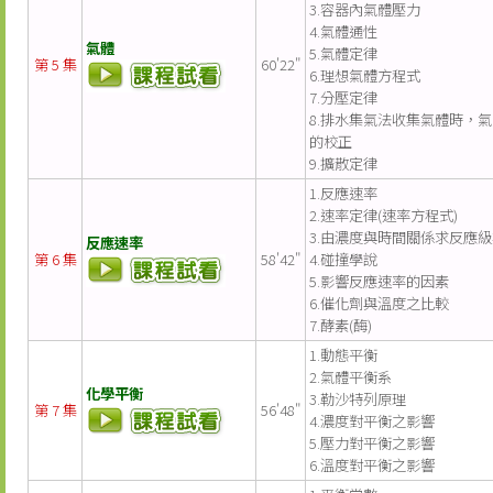
3.容器內氣體壓力
4.氣體通性
氣體
5.氣體定律
第 5 集
60'22"
6.理想氣體方程式
7.分壓定律
8.排水集氣法收集氣體時，
的校正
9.擴散定律
1.反應速率
2.速率定律(速率方程式)
3.由濃度與時間關係求反應級
反應速率
第 6 集
58'42"
4.碰撞學說
5.影響反應速率的因素
6.催化劑與溫度之比較
7.酵素(酶)
1.動態平衡
2.氣體平衡系
化學平衡
3.勒沙特列原理
第 7 集
56'48"
4.濃度對平衡之影響
5.壓力對平衡之影響
6.溫度對平衡之影響