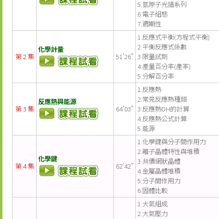
5.氫原子光譜系列
6.電子組態
7.週期性
1.反應式平衡(方程式平衡)
2.平衡反應式係數
化學計量
第 2 集
51'26"
3.限量試劑
4.產量百分率(產率)
5.分解百分率
1.反應熱
2.常見反應熱種類
反應熱與能源
第 3 集
64'03"
3.反應熱DH的計算
4.反應熱公式計算
5.能源
1.化學鍵與分子間作用力
2.離子晶體特性與堆積
化學鍵
3.共價網狀晶體
第 4 集
62'42"
4.金屬晶體堆積
5.分子間作用力
6.固體比較
1.大氣組成
2.大氣壓力