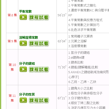
1.平衡常數
2.平衡常數式之簡化
3.濃度平衡常數KC 與分壓平
平衡常數
第 8 集
56'15"
KP
4.平衡常數與反應方程式
5.平衡常數之計算技巧
6.比色法求平衡常數
1.常用離子沉澱表
溶解度積常數
第 9 集
63'04"
2.沉澱之溶解
3.溶度積常數
1.氫分子的鍵結
2.σ鍵與π鍵
3.鍵長比較
分子的鍵結
第 10
71'30"
4.鍵能(鍵解離能)比較
集
5.AXmEn之鍵結軌域及幾何
心原子]
6.乙烷、乙烯、乙炔
1.鍵角大小之比較
2.極性分子與非極性分子
分子的性質
第 11
67'21"
3.分子間作用力
集
4.順反丁烯二酸之比較
5.決定凡得瓦引力大小因素