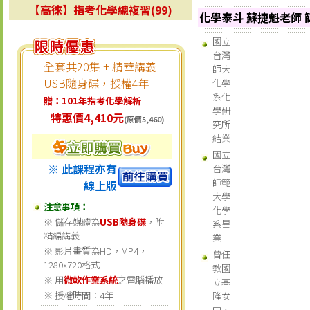
【高徠】指考化學總複習(99)
化學泰斗 蘇捷魁老師 
國立
台灣
全套共20集 + 精華講義
師大
USB隨身碟，授權4年
化學
系化
贈：101年指考化學解析
學研
特惠價4,410元
(原價5,460)
究所
結業
國立
※ 此課程亦有
台灣
師範
線上版
大學
注意事項：
化學
※ 儲存媒體為
USB隨身碟
，附
系畢
精編講義
業
※ 影片畫質為HD，MP4，
曾任
1280x720格式
教國
※ 用
微軟作業系統
之電腦播放
立基
※ 授權時間：4年
隆女
中、