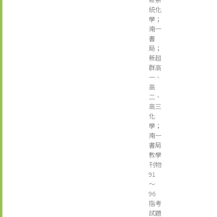
統化
學；
南一
書
局；
新超
群高
一、
高
二、
高三
化
學；
南一
書局
教學
刊物
91
～
96
指考
試題