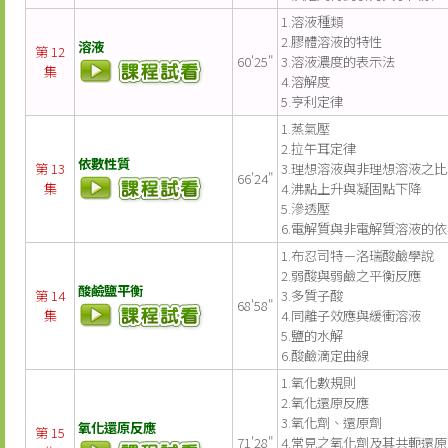
1.溶液種類
2.膠體溶液的特性
溶液
第 12
60'25"
3.溶液濃度的表示法
集
4.溶解度
5.亨利定律
1.蒸氣壓
2.拉午耳定律
依數性質
第 13
3.理想溶液與非理想溶液之
66'24"
集
4.沸點上升與凝固點下降
5.滲透壓
6.電解質與非電解質溶液的
1.布忍司特－洛瑞酸鹼學說
2.弱酸與弱鹼之平衡反應
酸鹼鹽平衡
第 14
3.多質子酸
68'58"
集
4.同離子效應與緩衝溶液
5.鹽的水解
6.酸鹼滴定曲線
1.氧化數規則
2.氧化還原反應
3.氧化劑、還原劑
氧化還原反應
第 15
71'28"
4.常見之氧化劑及其共軛還