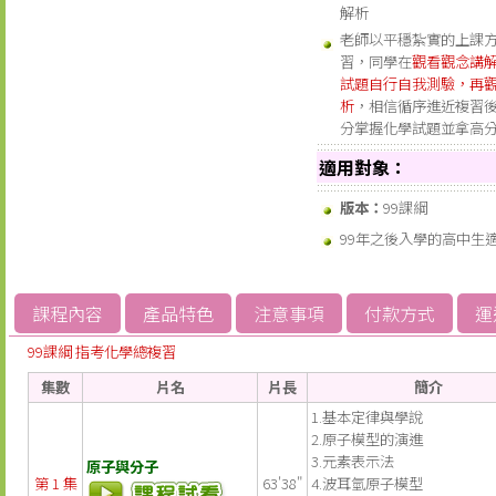
解析
老師以平穩紮實的上課
習，同學在
觀看觀念講
試題自行自我測驗，再
析
，相信循序進近複習
分掌握化學試題並拿高
適用對象：
版本：
99課綱
99年之後入學的高中生
課程內容
產品特色
注意事項
付款方式
運
99課綱 指考化學總複習
集數
片名
片長
簡介
1.基本定律與學說
2.原子模型的演進
3.元素表示法
原子與分子
第 1 集
63'38"
4.波耳氫原子模型