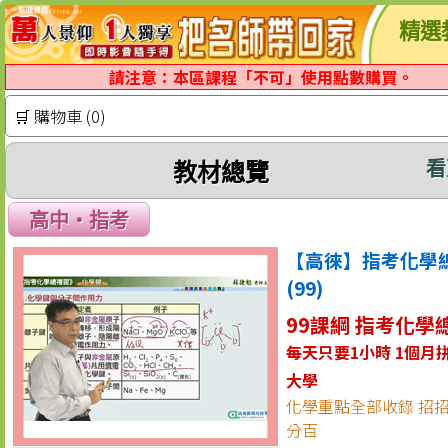
精選
請注意：本區課程「不可」使用點數購買。
🛒 購物車 (0)
看
教材總覽
高中‧指考
【高徠】指考化學
(99)
99課綱 指考化學
每天只要1小時 1個月
大學
化學重點全部收錄 招
分百