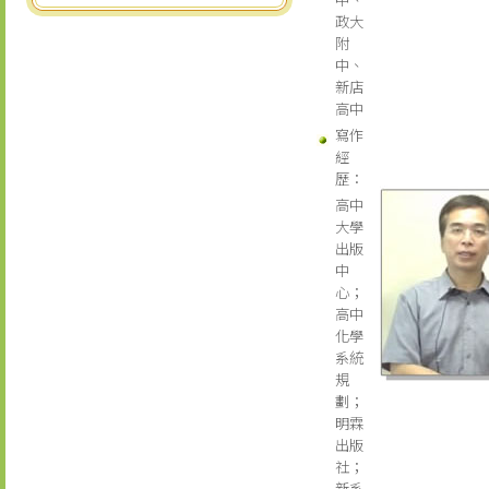
政大
附
中、
新店
高中
寫作
經
歷：
高中
大學
出版
中
心；
高中
化學
系統
規
劃；
明霖
出版
社；
新系