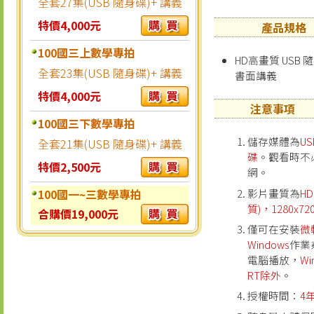
全套27集(USB 隨身碟)+ 講義
特價4,000元
產品規格
100國三上數學專拍
HD高畫質 USB 隨
全套23集(USB 隨身碟)+ 講義
書面講義
特價4,000元
注意事項
100國三下數學專拍
儲存媒體為
U
全套21集(USB 隨身碟)+ 講義
碟
。觀看時不
特價2,500元
網。
100國一~三數學專拍
影片畫質為
H
質)，1280x72
合購價19,000元
僅可在安裝
微
Windows
作業
電腦播放，
Wi
RT除外
。
授權時間：
4