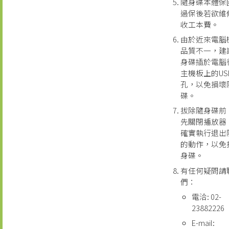
隨身碟本體保
過保後若欲維
收工本費。
由於近來電腦
品質不一，建
身碟插於電腦
主機板上的US
孔，以免損壞
碟。
拔除隨身碟前
先關閉播放器
確實執行退出
的動作，以免
身碟。
有任何疑問請
們：
電洽: 02-
23882226
E-mail: