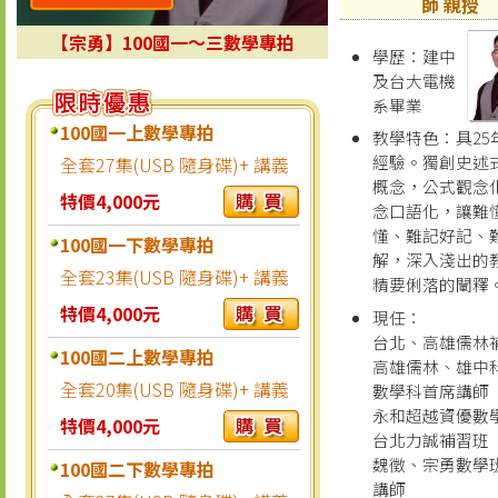
師 親授
【宗勇】100國一～三數學專拍
學歷：建中
及台大電機
系畢業
100國一上數學專拍
教學特色：具25
經驗。獨創史述
全套27集(USB 隨身碟)+ 講義
概念，公式觀念
特價4,000元
念口語化，讓難
懂、難記好記、
100國一下數學專拍
解，深入淺出的
全套23集(USB 隨身碟)+ 講義
精要俐落的闡釋
特價4,000元
現任：
台北、高雄儒林
100國二上數學專拍
高雄儒林、雄中
全套20集(USB 隨身碟)+ 講義
數學科首席講師
永和超越資優數
特價4,000元
台北力誠補習班
魏徵、宗勇數學
100國二下數學專拍
講師