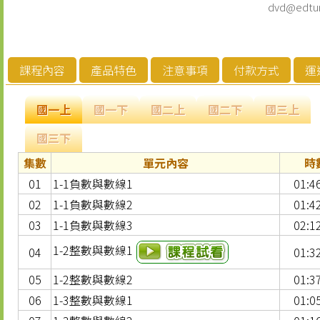
dvd@edtu
課程內容
產品特色
注意事項
付款方式
運
國一上
國一下
國二上
國二下
國三上
國三下
集數
單元內容
時
01
1-1負數與數線1
01:4
02
1-1負數與數線2
01:4
03
1-1負數與數線3
02:1
1-2整數與數線1
04
01:3
05
1-2整數與數線2
01:3
06
1-3整數與數線1
01:0