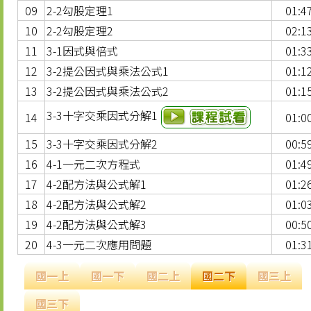
09
2-2勾股定理1
01:4
10
2-2勾股定理2
02:1
11
3-1因式與倍式
01:3
12
3-2提公因式與乘法公式1
01:1
13
3-2提公因式與乘法公式2
01:1
3-3十字交乘因式分解1
14
01:0
15
3-3十字交乘因式分解2
00:5
16
4-1一元二次方程式
01:4
17
4-2配方法與公式解1
01:2
18
4-2配方法與公式解2
01:0
19
4-2配方法與公式解3
00:5
20
4-3一元二次應用問題
01:3
國一上
國一下
國二上
國二下
國三上
國三下