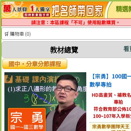
精選
請注意：本區課程「不可」使用點數購買。
🛒 購物車 (0)
看
教材總覽
國中‧分章分節課程
【宗勇】100國
數學專拍
HD高畫質、補教
專拍
符合教育部公佈10
100~107年入學
宗勇數學團隊天王