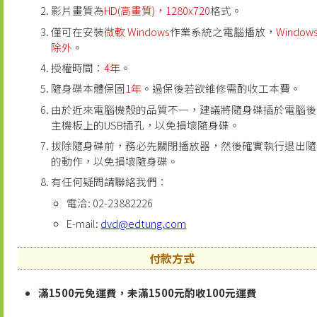
影片畫質為
HD(高畫質)，1280x720
格式。
僅可在安裝
微軟 Windows
作業系統之電腦播放，
Windows
除外
。
授權時間：
4年
。
隨身碟本體保固
1年
。過保後若欲維修需酌收工本費。
由於近來電腦機殼的品質不一，建議將隨身碟插於電腦後
主機板上的USB插孔，以免損壞隨身碟。
拔除隨身碟前，務必先關閉播放器，然後確實執行退出隨
的動作，以免損壞隨身碟。
有任何疑問請聯絡我們：
電洽: 02-23882226
E-mail:
dvd@edtung.com
付款方式
滿1500元免運費，未滿1500元酌收100元運費