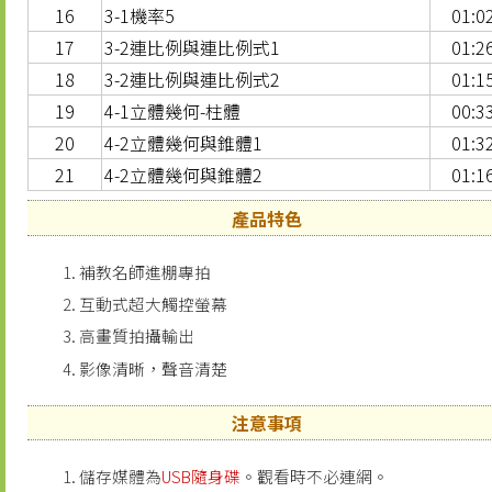
16
3-1機率5
01:0
17
3-2連比例與連比例式1
01:2
18
3-2連比例與連比例式2
01:1
19
4-1立體幾何-柱體
00:3
20
4-2立體幾何與錐體1
01:3
21
4-2立體幾何與錐體2
01:1
產品特色
補教名師進棚專拍
互動式超大觸控螢幕
高畫質拍攝輸出
影像清晰，聲音清楚
注意事項
儲存媒體為
USB隨身碟
。觀看時不必連網。