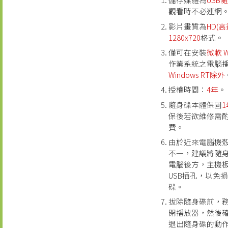
觀看時不必連網
影片畫質為
HD(
1280x720
格式。
僅可在安裝
微軟 W
作業系統之電腦
Windows RT除外
授權時間：
4年
。
隨身碟本體保固
1
保後若欲維修需
費。
由於近來電腦機
不一，建議將隨
電腦後方，主機
USB插孔，以免
碟。
拔除隨身碟前，
閉播放器，然後
退出隨身碟的動