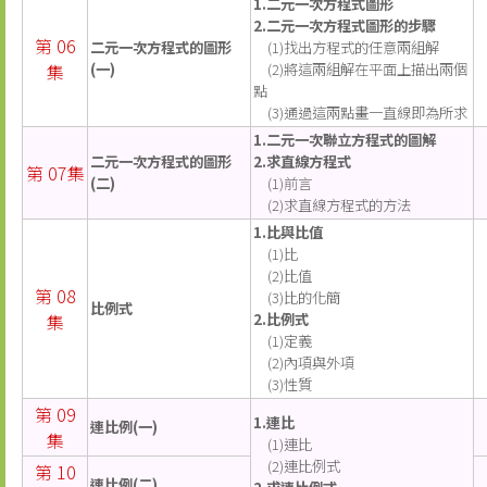
1.二元一次方程式圖形
2.二元一次方程式圖形的步驟
第 06
二元一次方程式的圖形
(1)找出方程式的任意兩組解
集
(一)
(2)將這兩組解在平面上描出兩個
點
(3)通過這兩點畫一直線即為所求
1.二元一次聯立方程式的圖解
二元一次方程式的圖形
2.求直線方程式
第 07集
(二)
(1)前言
(2)求直線方程式的方法
1.比與比值
(1)比
(2)比值
第 08
(3)比的化簡
比例式
集
2.比例式
(1)定義
(2)內項與外項
(3)性質
第 09
1.連比
連比例(一)
集
(1)連比
(2)連比例式
第 10
連比例(二)