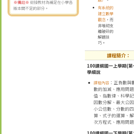
※備註※
銜接教材為補足在小學各
有系統的
版本間不足的部分。
建立數學
觀念
，而
非堆砌支
離破碎的
解題技
巧。
課程簡介：
100課綱國一上學期(第
學細說
：正負數與
課程內容
數的加減、應用問
值、指數律、科學
因數分解、最大公
小公倍數、分數的
算、式子的運算、
次方程式、應用問
100課綱國一下學期(第