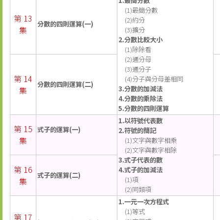
1.最簡分數
(1)最簡分數
第 13
(2)約分
分數的四則運算(一)
集
(3)擴分
2.分數比較大小
(1)除除看
(2)通分母
(3)通分子
第 14
(4)分子與分母差相同
分數的四則運算(二)
3.分數的加減法
集
4.分數的乘除法
5.分數的四則運算
1.以符號代表數
第 15
式子的運算(一)
2.符號的簡記
集
(1)文字與數字相乘
(2)文字與數字相除
3.式子代表的數
第 16
4.式子的加減法
式子的運算(二)
(1)項
集
(2)同類項
1.一元一次方程式
(1)等式
第 17