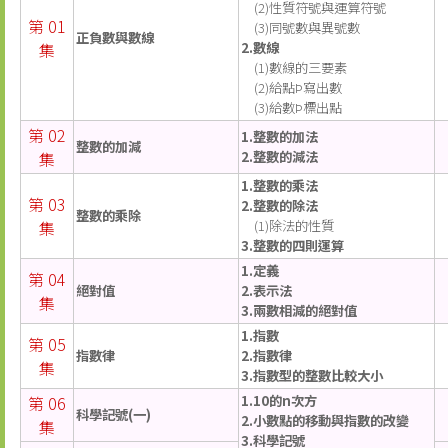
(2)性質符號與運算符號
第 01
(3)同號數與異號數
正負數與數線
集
2.數線
(1)數線的三要素
(2)給點Þ寫出數
(3)給數Þ標出點
第 02
1.整數的加法
整數的加減
集
2.整數的減法
1.整數的乘法
第 03
2.整數的除法
整數的乘除
集
(1)除法的性質
3.整數的四則運算
1.定義
第 04
絕對值
2.表示法
集
3.兩數相減的絕對值
1.指數
第 05
指數律
2.指數律
集
3.指數型的整數比較大小
第 06
1.10的n次方
科學記號(一)
2.小數點的移動與指數的改變
集
3.科學記號