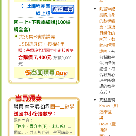
本
。
※ 此課程亦有
動畫筆記
線上版
能將抽象
的數學觀
國一上+下數學細說(100課
念，透過
綱全套)
具體化的
共36集+精編講義
圖形、數
USB隨身碟，授權4年
線來解釋
贈：茅霞玲老師國中小銜接數學
說明
，有
合購價 7,400元
效幫助學
(原價9,000
生理解與
元)
記憶，符
合教育心
理學所強
調的教學
方式。
完整呈現
Know（知
購買 蔡秉琨老師
國一上數學
道原理）
送國中小銜接數學：
與
課程內容：
How（懂
『速率、百分率(下)、未知數』
三
得解
個單元，共四片光碟 + 學習講義。
題）
。