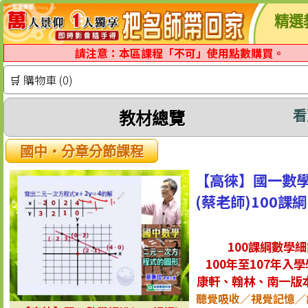
精選
請注意：本區課程「不可」使用點數購買。
🛒 購物車 (0)
看
教材總覽
國中‧分章分節課程
【高徠】國一數
(蔡老師)100課綱
100課綱數學細
100年至107年入
康軒、翰林、南一版
聽覺吸收／視覺記憶／