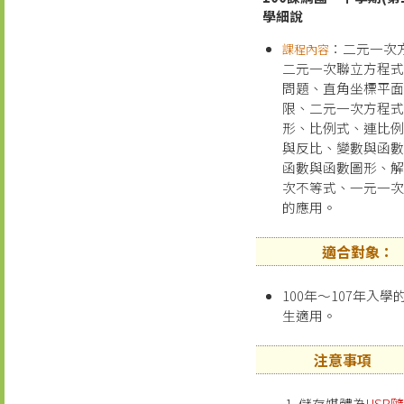
學細說
：二元一次
課程內容
二元一次聯立方程
問題、直角坐標平
限、二元一次方程
形、比例式、連比
與反比、變數與函
函數與函數圖形、
次不等式、一元一
的應用。
適合對象：
100年～107年入學
生適用。
注意事項
儲存媒體為
USB