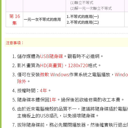
(1)聯立不等式
(2)解一元一次聯立不等式
第 16
1.不等式的應用(一)
一元一次不等式的應用
集
2.不等式的應用(二)
注意事項：
儲存媒體為
USB隨身碟
。觀看時不必連網。
影片畫質為
HD(高畫質)，1280x720
格式。
僅可在安裝
微軟 Windows
作業系統之電腦播放，
Windo
除外
。
授權時間：
4年
。
隨身碟本體保固
1年
。過保後若欲維修需酌收工本費。
由於近來電腦機殼的品質不一，建議將隨身碟插於電腦
主機板上的USB插孔，以免損壞隨身碟。
拔除隨身碟前，務必先關閉播放器，然後確實執行退出