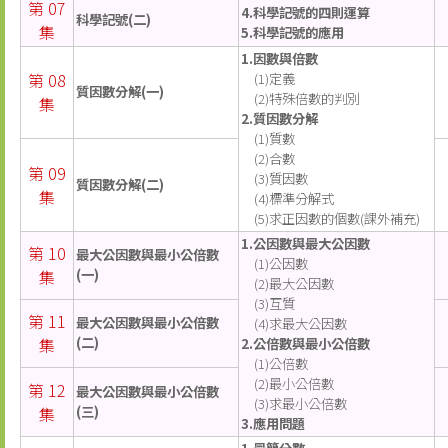
第 07
4.科學記號的四則運算
科學記號(二)
集
5.科學記號的應用
1.因數與倍數
第 08
(1)定義
質因數分解(一)
(2)特殊倍數的判別
集
2.質因數分解
(1)質數
(2)合數
第 09
(3)質因數
質因數分解(二)
集
(4)標準分解式
(5)求正因數的個數(課外補充)
1.公因數與最大公因數
第 10
最大公因數與最小公倍數
(1)公因數
集
(一)
(2)最大公因數
(3)互質
第 11
最大公因數與最小公倍數
(4)求最大公因數
集
(二)
2.公倍數與最小公倍數
(1)公倍數
(2)最小公倍數
第 12
最大公因數與最小公倍數
(3)求最小公倍數
集
(三)
3.應用問題