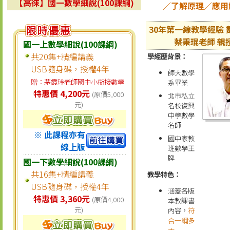
【高徠】國一數學細說(100課綱)
／了解原理／應用
30年第一線教學經驗 
蔡秉琨老師 親
國一上數學細說(100課綱)
共20集+精編講義
學經歷背景：
USB隨身碟，授權4年
師大數學
贈：茅霞玲老師國中小銜接數學
系畢業
特惠價 4,200元
(原價5,000
北市私立
元)
名校復興
中學數學
名師
※ 此課程亦有
國中家教
線上版
班數學王
牌
國一下數學細說(100課綱)
共16集+精編講義
教學特色：
USB隨身碟，授權4年
涵蓋各版
特惠價 3,360元
(原價4,000
本教課書
元)
內容，
符
合一綱多