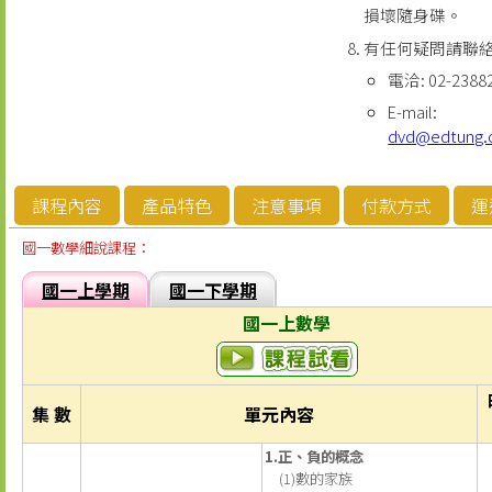
損壞隨身碟。
有任何疑問請聯
電洽: 02-2388
E-mail:
dvd@edtung
課程內容
產品特色
注意事項
付款方式
運
國一數學細說課程：
國一上學期
國一下學期
國一上數學
集 數
單元內容
1.正、負的概念
(1)數的家族