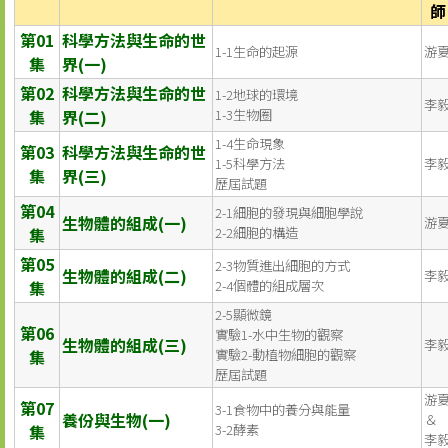
師
第01
科學方法與生命的世
1-1生命的起源
游
集
界(一)
第02
科學方法與生命的世
1-2地球的環境
李
集
界(二)
1-3生物圈
1-4生命現象
第03
科學方法與生命的世
1-5科學方法
李
集
界(三)
歷屆試題
第04
2-1細胞的發現與細胞學說
生物體的組成(一)
游
集
2-2細胞的構造
第05
2-3物質進出細胞的方式
生物體的組成(二)
李
集
2-4個體的組成層次
2-5顯微鏡
第06
實驗1-水中生物的觀察
生物體的組成(三)
李
集
實驗2-動植物細胞的觀察
歷屆試題
游
第07
3-1食物中的養分與能量
養份與生物(一)
＆
集
3-2酵素
李