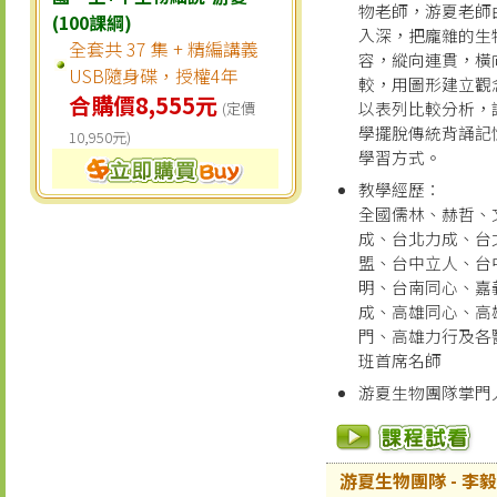
物老師，游夏老師
(100課綱)
入深，把龐雜的生
全套共 37 集 + 精編講義
容，縱向連貫，橫
USB隨身碟，授權4年
較，用圖形建立觀
合購價8,555元
以表列比較分析，
(定價
學擺脫傳統背誦記
10,950元)
學習方式。
教學經歷：
全國儒林、赫哲、
成、台北力成、台
盟、台中立人、台
明、台南同心、嘉
成、高雄同心、高
門、高雄力行及各
班首席名師
游夏生物團隊掌門
游夏生物團隊 - 李