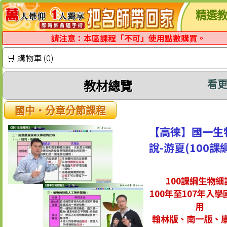
精選教
請注意：本區課程「不可」使用點數購買。
🛒 購物車 (0)
看
教材總覽
國中‧分章分節課程
【高徠】國一生
說-游夏(100課
100課綱生物細
100年至107年入
用
翰林版、南一版、