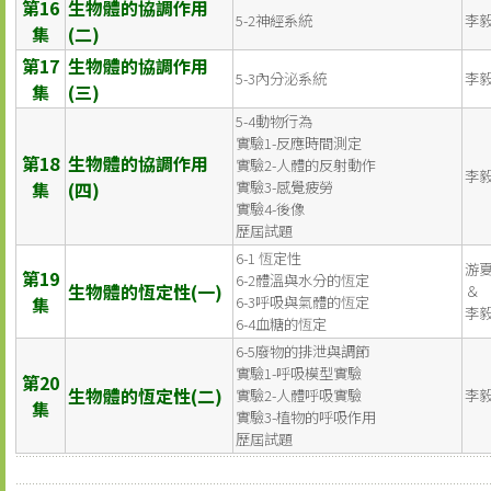
第16
生物體的協調作用
5-2神經系統
李
集
(二)
第17
生物體的協調作用
5-3內分泌系統
李
集
(三)
5-4動物行為
實驗1-反應時間測定
第18
生物體的協調作用
實驗2-人體的反射動作
李
集
(四)
實驗3-感覺疲勞
實驗4-後像
歷屆試題
6-1 恆定性
游
第19
6-2體溫與水分的恆定
生物體的恆定性(一)
＆
集
6-3呼吸與氣體的恆定
李
6-4血糖的恆定
6-5廢物的排泄與調節
實驗1-呼吸模型實驗
第20
生物體的恆定性(二)
實驗2-人體呼吸實驗
李
集
實驗3-植物的呼吸作用
歷屆試題