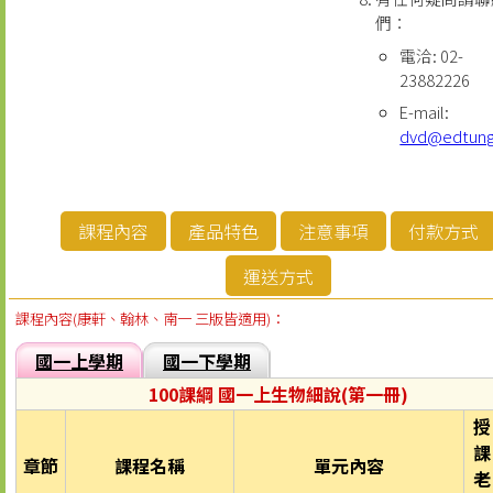
們：
電洽: 02-
23882226
E-mail:
dvd@edtun
課程內容
產品特色
注意事項
付款方式
運送方式
課程內容(康軒、翰林、南一 三版皆適用)：
國一上學期
國一下學期
100課綱 國一上生物細說(第一冊)
授
課
章節
課程名稱
單元內容
老