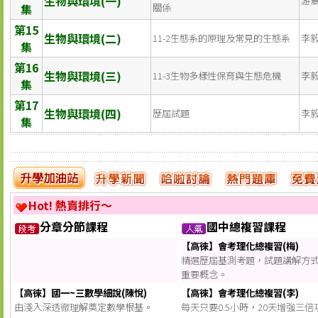
生物與環境(一)
游
集
關係
第15
生物與環境(二)
11-2生態系的原理及常見的生態系
李
集
第16
生物與環境(三)
11-3生物多樣性保育與生態危機
李
集
第17
生物與環境(四)
歷屆試題
李
集
Hot! 熱賣排行～
分章分節課程
國中總複習課程
【高徠】會考理化總複習(梅)
精選歷屆基測考題，試題講解方
重要概念。
【高徠】國一~三數學細說(陳悅)
【高徠】會考理化總複習(李)
由淺入深透徹理解奠定數學根基。
每天只要0.5小時，20天增強三倍