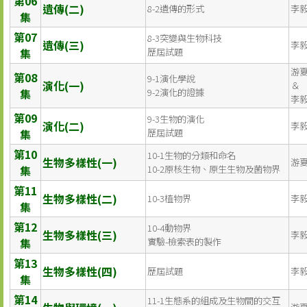
第06
遺傳(二)
8-2遺傳的形式
李
集
第07
8-3突變與生物科技
遺傳(三)
李
集
歷屆試題
游
第08
9-1演化學說
演化(一)
＆
集
9-2演化的證據
李
第09
9-3生物的演化
演化(二)
李
集
歷屆試題
第10
10-1生物的分類和命名
生物多樣性(一)
游
集
10-2原核生物、原生生物及菌物界
第11
生物多樣性(二)
10-3植物界
李
集
第12
10-4動物界
生物多樣性(三)
李
集
實驗-檢索表的製作
第13
生物多樣性(四)
歷屆試題
李
集
第14
11-1生態系的組成及生物間的交互