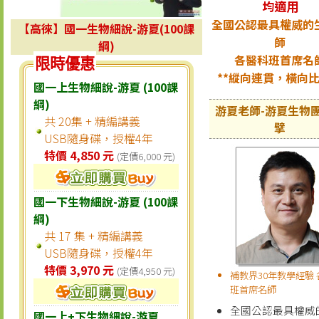
均適用
全國公認最具權威的
【高徠】國一生物細說-游夏(100課
師
綱)
各醫科班首席名
限時優惠
**縱向連貫，橫向比
國一上生物細說-游夏 (100課
綱)
游夏老師-游夏生物
共 20集 + 精編講義
擘
USB隨身碟，授權4年
特價 4,850 元
(定價6,000 元)
國一下生物細說-游夏 (100課
綱)
共 17 集 + 精編講義
USB隨身碟，授權4年
特價 3,970 元
(定價4,950 元)
補教界30年教學經驗
班首席名師
全國公認最具權威
國一上+下生物細說-游夏