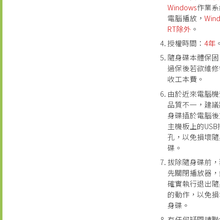
Windows
作業系
電腦播放，
Win
RT除外
。
授權時間：
4年
隨身碟本體保固
過保後若欲維修
收工本費。
由於近來電腦機
品質不一，建議
身碟插於電腦後
主機板上的USB
孔，以免損壞隨
碟。
拔除隨身碟前，
先關閉播放器，
確實執行退出隨
的動作，以免損
身碟。
有任何疑問請聯