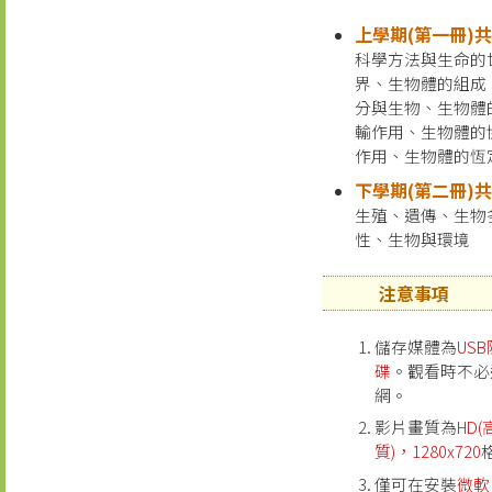
上學期(第一冊)共
科學方法與生命的
界、生物體的組成
分與生物、生物體
輸作用、生物體的
作用、生物體的恆
下學期(第二冊)共
生殖、遺傳、生物
性、生物與環境
注意事項
儲存媒體為
US
碟
。觀看時不必
網。
影片畫質為
HD
質)，1280x720
僅可在安裝
微軟