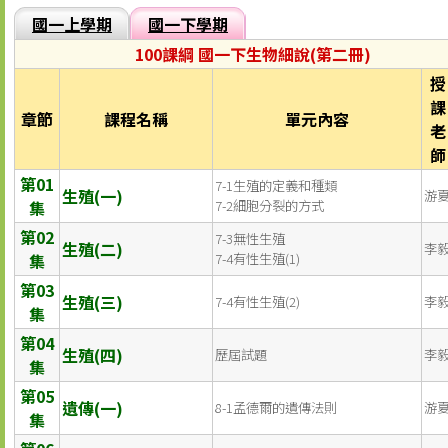
國一上學期
國一下學期
100課綱 國一下生物細說(第二冊)
授
課
章節
課程名稱
單元內容
老
師
第01
7-1生殖的定義和種類
生殖(一)
游
集
7-2細胞分裂的方式
第02
7-3無性生殖
生殖(二)
李
集
7-4有性生殖(1)
第03
生殖(三)
7-4有性生殖(2)
李
集
第04
生殖(四)
歷屆試題
李
集
第05
遺傳(一)
8-1孟德爾的遺傳法則
游
集