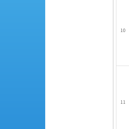
10
11