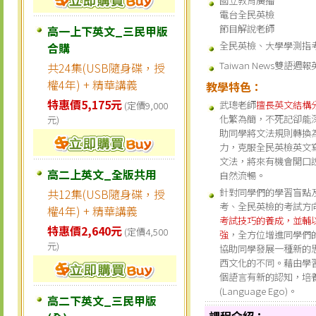
國立教育廣播
電台全民英檢
節目解說老師
高一上下英文_三民甲版
全民英檢、大學學測指
合購
Taiwan News雙語
共24集(USB隨身碟，授
權4年) + 精華講義
教學特色：
特惠價5,175元
武璁老師
擅長英文結構
(定價9,000
化繁為簡，不死記卻能
元)
助同學將文法規則轉換
力，克服全民英檢英文
文法，將來有機會開口
高二上英文_全版共用
自然流暢。
共12集(USB隨身碟，授
針對同學們的學習盲點
考、全民英檢的考試方
權4年) + 精華講義
考試技巧的養成，並輔
特惠價2,640元
(定價4,500
強
，全方位增進同學們
元)
協助同學發展一種新的
西文化的不同。藉由學
個語言有新的認知，培
(Language Ego)。
高二下英文_三民甲版
課程介紹：