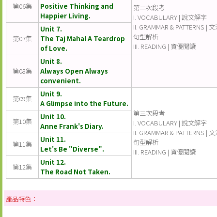
第06集
Positive Thinking and
第二次段考
Happier Living.
I. VOCABULARY | 說文解字
II. GRAMMAR & PATTERNS | 
Unit 7.
句型解析
第07集
The Taj Mahal A Teardrop
III. READING | 資優閱讀
of Love.
Unit 8.
第08集
Always Open Always
convenient.
Unit 9.
第09集
A Glimpse into the Future.
第三次段考
Unit 10.
第10集
I. VOCABULARY | 說文解字
Anne Frank's Diary.
II. GRAMMAR & PATTERNS | 
Unit 11.
句型解析
第11集
Let's Be "Diverse".
III. READING | 資優閱讀
Unit 12.
第12集
The Road Not Taken.
產品特色：