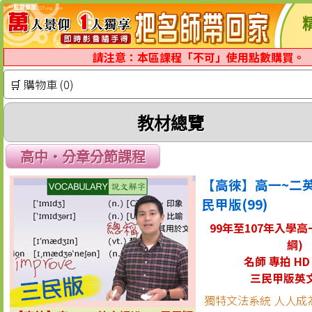
精
請注意：本區課程「不可」使用點數購買。
🛒 購物車 (0)
教材總覽
高中‧分章分節課程
【高徠】高一~二
民甲版(99)
99年至107年入學高
綱)
名師 專拍 HD
三民甲版英
獨特文法系統 人人成