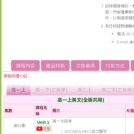
拔除隨身碟前，
器，然後確實執
作，以免損壞隨
有任何疑問請聯
電洽: 02-2
E-mail:
d
課程內容
產品特色
注意事項
付款方式
課程詳細介紹：
高一上
高一下(三民甲)
高二上
高二下(三民甲)
高一上英文(全版共用)
課程名
集數
簡介
片長
稱
第一次段考
Unit 1
第01集
VOCABULARY | 說文解字