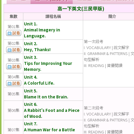
高一下英文(三民甲版)
集數
課程名稱
簡介
Unit 1.
第01集
Animal Imagery in
Language.
第一次段考
第02集
Unit 2.
I. VOCABULARY | 說文解字
Hey, Thanks!
II. GRAMMAR & PATTERNS |
Unit 3.
句型解析
第03集
Tips for Improving Your
III. READING | 資優閱讀
Memory.
第04集
Unit 4.
A Colorful Life.
Unit 5.
第05集
Blame It on the Brain.
Unit 6.
第二次段考
第06集
A Rabbit's Foot and a Piece
I. VOCABULARY | 說文解字
of Wood.
II. GRAMMAR & PATTERNS |
Unit 7.
句型解析
第07集
A Human War for a Battle
III. READING | 資優閱讀