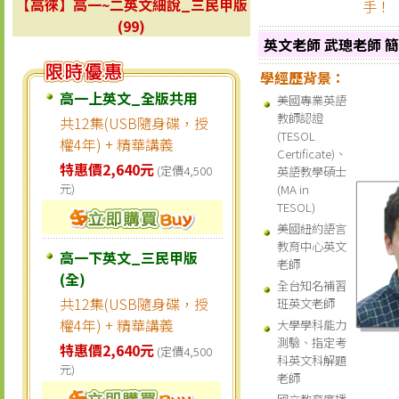
【高徠】高一~二英文細說_三民甲版
手！
(99)
英文老師 武璁老師 
學經歷背景：
高一上英文_全版共用
美國專業英語
教師認證
共12集(USB隨身碟，授
(TESOL
權4年) + 精華講義
Certificate)、
特惠價2,640元
(定價4,500
英語教學碩士
元)
(MA in
TESOL)
美國紐約語言
教育中心英文
高一下英文_三民甲版
老師
(全)
全台知名補習
共12集(USB隨身碟，授
班英文老師
權4年) + 精華講義
大學學科能力
測驗、指定考
特惠價2,640元
(定價4,500
科英文科解題
元)
老師