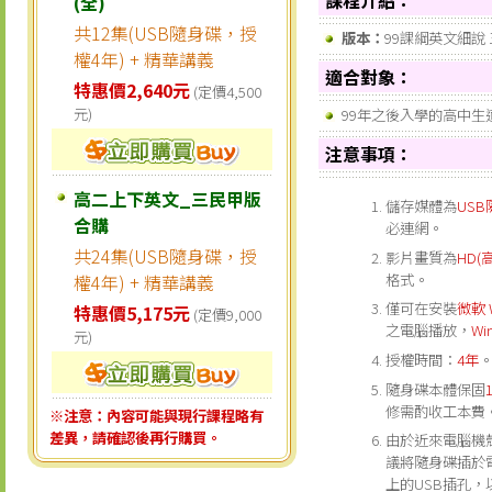
(全)
共12集(USB隨身碟，授
版本：
99課綱英文細說
權4年) + 精華講義
適合對象：
特惠價2,640元
(定價4,500
元)
99年之後入學的高中生
注意事項：
高二上下英文_三民甲版
儲存媒體為
US
合購
必連網。
共24集(USB隨身碟，授
影片畫質為
HD(
格式。
權4年) + 精華講義
僅可在安裝
微軟 
特惠價5,175元
(定價9,000
之電腦播放，
Wi
元)
授權時間：
4年
隨身碟本體保固
修需酌收工本費
※注意：內容可能與現行課程略有
差異，請確認後再行購買。
由於近來電腦機
議將隨身碟插於
上的USB插孔