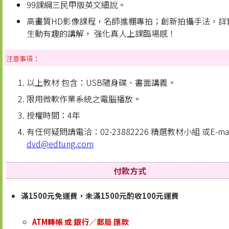
99課綱三民甲版英文細說。
高畫質HD影像課程，名師進棚專拍；創新拍攝手法，詳
生動有趣的講解， 強化真人上課臨場感！
注意事項：
以上教材 包含：USB隨身碟、書面講義。
限用微軟作業系統之電腦播放。
授權時間：4年
有任何疑問請電洽：02-23882226 精選教材小組 或E-ma
dvd@edtung.com
付款方式
滿1500元免運費，未滿1500元酌收100元運費
ATM轉帳 或 銀行／郵局 匯款