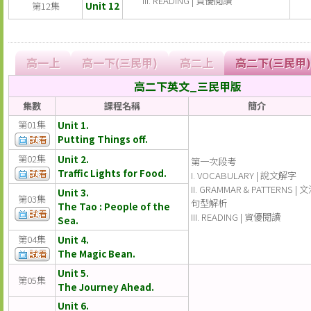
READING | 資優閱讀
第12集
Unit 12
高一上
高一下(三民甲)
高二上
高二下(三民甲)
高二下英文_三民甲版
集數
課程名稱
簡介
第01集
Unit 1.
Putting Things off.
第02集
Unit 2.
第一次段考
Traffic Lights for Food.
I. VOCABULARY | 說文解字
II. GRAMMAR & PATTERNS | 
Unit 3.
第03集
句型解析
The Tao : People of the
III. READING | 資優閱讀
Sea.
第04集
Unit 4.
The Magic Bean.
Unit 5.
第05集
The Journey Ahead.
Unit 6.