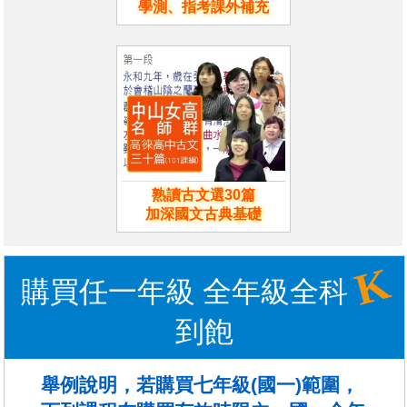
學測、指考課外補充
熟讀古文選30篇
加深國文古典基礎
K
購買任一年級 全年級全科
到飽
舉例說明，若購買七年級(國一)範圍，