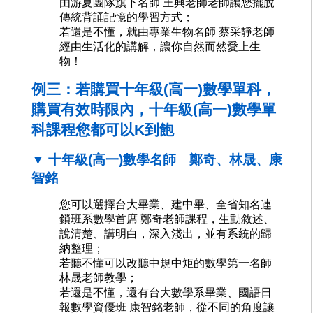
由游夏團隊旗下名師 王興老師老師讓您擺脫
傳統背誦記憶的學習方式；
若還是不懂，就由專業生物名師 蔡采靜老師
經由生活化的講解，讓你自然而然愛上生
物！
例三：若購買十年級(高一)數學單科，
購買有效時限內，十年級(高一)數學單
科課程您都可以K到飽
▼ 十年級(高一)數學名師 鄭奇、林晟、康
智銘
您可以選擇台大畢業、建中畢、全省知名連
鎖班系數學首席 鄭奇老師課程，生動敘述、
說清楚、講明白，深入淺出，並有系統的歸
納整理；
若聽不懂可以改聽中規中矩的數學第一名師
林晟老師教學；
若還是不懂，還有台大數學系畢業、國語日
報數學資優班 康智銘老師，從不同的角度讓