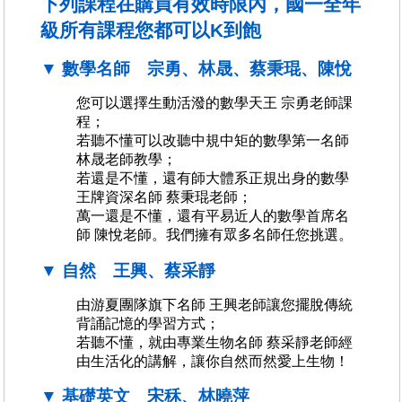
下列課程在購買有效時限內，國一全年
級所有課程您都可以K到飽
▼ 數學名師 宗勇、林晟、蔡秉琨、陳悅
您可以選擇生動活潑的數學天王 宗勇老師課
程；
若聽不懂可以改聽中規中矩的數學第一名師
林晟老師教學；
若還是不懂，還有師大體系正規出身的數學
王牌資深名師 蔡秉琨老師；
萬一還是不懂，還有平易近人的數學首席名
師 陳悅老師。我們擁有眾多名師任您挑選。
▼ 自然 王興、蔡采靜
由游夏團隊旗下名師 王興老師讓您擺脫傳統
背誦記憶的學習方式；
若聽不懂，就由專業生物名師 蔡采靜老師經
由生活化的講解，讓你自然而然愛上生物！
▼ 基礎英文 宋秝、林曉萍