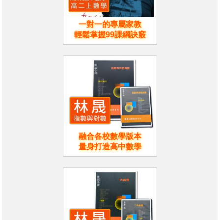
一對一的專屬家教
輕鬆掌握99課綱訣竅
融合各校數學版本
量身打造高中數學