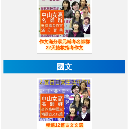
作文滿分狀元輔考名師群
22天搶救指考作文
國文
精選12篇古文文選