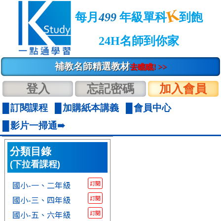
K
每月
499
年級單科
到飽
24H名師到你家
補教名師精選教材
去瞧瞧! >>
登入
忘記密碼
加入會員
訂閱課程
加購紙本講義
會員中心
影片一掃通➠
分類目錄
(下拉看課程)
國小-一、二年級
訂閱
國小-三、四年級
訂閱
國小-五、六年級
訂閱