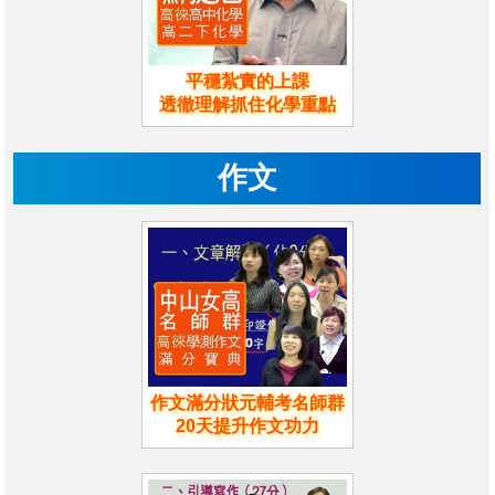
平穩紮實的上課
透徹理解抓住化學重點
作文
作文滿分狀元輔考名師群
20天提升作文功力