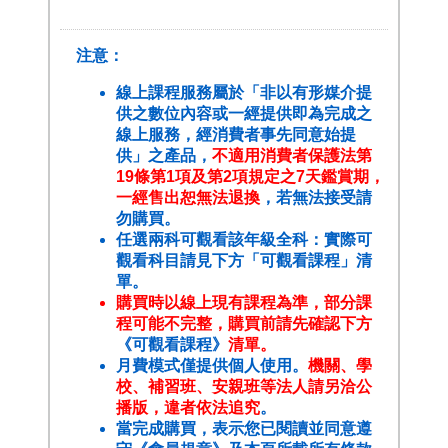
注意：
線上課程服務屬於「非以有形媒介提
供之數位內容或一經提供即為完成之
線上服務，經消費者事先同意始提
供」之產品，
不適用消費者保護法第
19條第1項及第2項規定之7天鑑賞期，
一經售出恕無法退換
，若無法接受請
勿購買。
任選兩科可觀看該年級全科：實際可
觀看科目請見下方「可觀看課程」清
單。
購買時以線上現有課程為準，部分課
程可能不完整，購買前請先確認下方
《可觀看課程》
清單。
月費模式僅提供個人使用。
機關、學
校、補習班、安親班等法人請另洽公
播版，違者依法追究
。
當完成購買，表示您已閱讀並同意遵