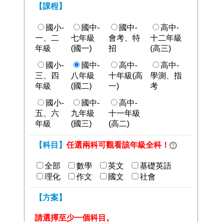
【課程】
國小-
國中-
國中-
高中-
一、二
七年級
會考、特
十二年級
年級
(國一)
招
(高三)
國小-
國中-
高中-
高中-
三、四
八年級
十年級(高
學測、指
年級
(國二)
一)
考
國小-
國中-
高中-
五、六
九年級
十一年級
年級
(國三)
(高二)
【科目】
任選兩科可觀看該年級全科！
全部
數學
英文
基礎英語
理化
作文
國文
社會
【方案】
請選擇至少一個科目。