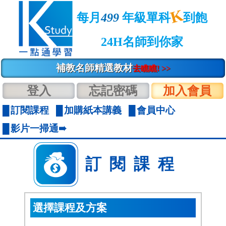
K
每月
499
年級單科
到飽
24H名師到你家
補教名師精選教材
去瞧瞧! >>
登入
忘記密碼
加入會員
訂閱課程
加購紙本講義
會員中心
影片一掃通➠
訂閱課程
選擇課程及方案