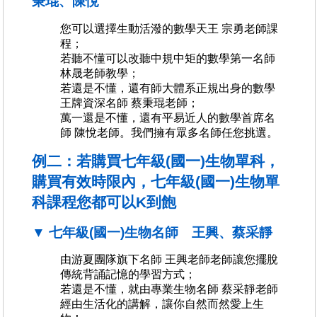
秉琨、陳悅
您可以選擇生動活潑的數學天王 宗勇老師課
程；
若聽不懂可以改聽中規中矩的數學第一名師
林晟老師教學；
若還是不懂，還有師大體系正規出身的數學
王牌資深名師 蔡秉琨老師；
萬一還是不懂，還有平易近人的數學首席名
師 陳悅老師。我們擁有眾多名師任您挑選。
例二：若購買七年級(國一)生物單科，
購買有效時限內，七年級(國一)生物單
科課程您都可以K到飽
▼ 七年級(國一)生物名師 王興、蔡采靜
由游夏團隊旗下名師 王興老師老師讓您擺脫
傳統背誦記憶的學習方式；
若還是不懂，就由專業生物名師 蔡采靜老師
經由生活化的講解，讓你自然而然愛上生