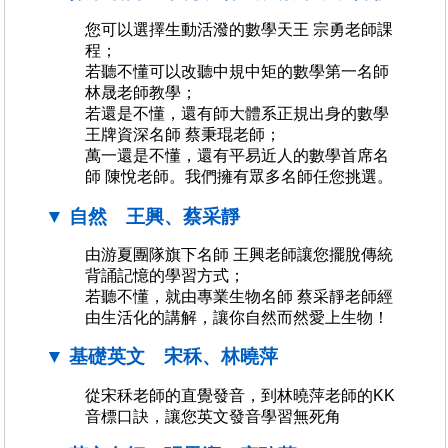
您可以選擇生動活潑的數學天王 宗勇老師課
程；
若聽不懂可以改聽中規中矩的數學第一名師
林晟老師教學；
若還是不懂，還有師大體系正規出身的數學
王牌資深名師 蔡秉琨老師；
萬一還是不懂，還有平易近人的數學首席名
師 陳悅老師。我們擁有眾多名師任您挑選。
▼ 自然 王興、蔡采靜
由游夏團隊旗下名師 王興老師讓您擺脫傳統
背誦記憶的學習方式；
若聽不懂，就由專業生物名師 蔡采靜老師經
由生活化的講解，讓你自然而然愛上生物！
▼ 基礎英文 宋秝、林曉萍
從宋秝老師的直覺發音，到林曉萍老師的KK
音標口訣，讓您英文發音學習無死角