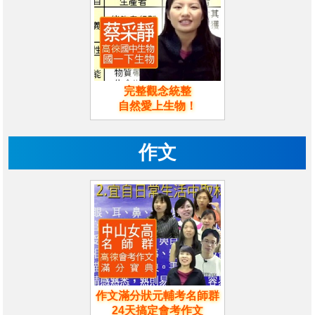
完整觀念統整
自然愛上生物！
作文
作文滿分狀元輔考名師群
24天搞定會考作文