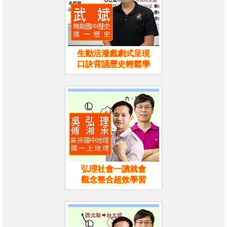
生動活潑戲劇式呈現
口訣背誦歷史輕鬆學
弘理社會一讀就會
觀念整合超效學習