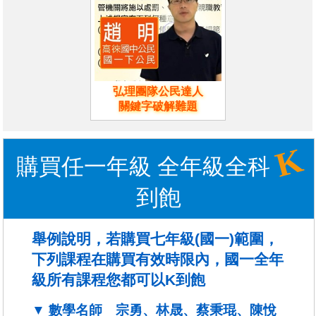
弘理團隊公民達人
關鍵字破解難題
K
購買任一年級 全年級全科
到飽
舉例說明，若購買七年級(國一)範圍，
下列課程在購買有效時限內，國一全年
級所有課程您都可以K到飽
▼ 數學名師 宗勇、林晟、蔡秉琨、陳悅