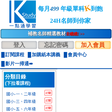
K
每月
499
年級單科
到飽
24H名師到你家
補教名師精選教材
去瞧瞧! >>
登入
忘記密碼
加入會員
訂閱課程
加購紙本講義
會員中心
影片一掃通➠
分類目錄
(下拉看課程)
國小-一、二年級
訂閱
國小-三、四年級
訂閱
國小-五、六年級
訂閱