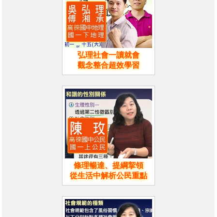
弘理社會一讀就會
觀念整合超效學習
條理暢達、提綱挈領
從生活中解析公民重點