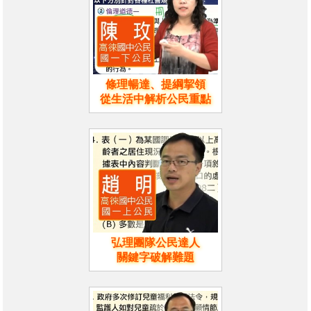
條理暢達、提綱挈領
從生活中解析公民重點
弘理團隊公民達人
關鍵字破解難題