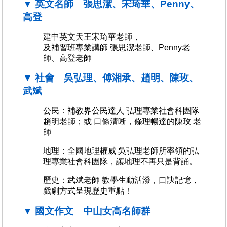
▼ 英文名師 張思潔、宋琦華、Penny、
高登
建中英文天王宋琦華老師，
及補習班專業講師 張思潔老師、Penny老
師、高登老師
▼ 社會 吳弘理、傅湘承、趙明、陳玫、
武斌
公民：補教界公民達人 弘理專業社會科團隊
趙明老師；或 口條清晰，條理暢達的陳玫 老
師
地理：全國地理權威 吳弘理老師所率領的弘
理專業社會科團隊，讓地理不再只是背誦。
歷史：武斌老師 教學生動活潑，口訣記憶，
戲劇方式呈現歷史重點！
▼ 國文作文 中山女高名師群