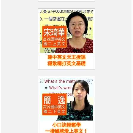
建中英文天王授課
穩紮穩打英文基礎
小口訣輕鬆學
一接觸就愛上英文！