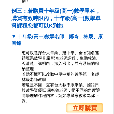
物！
例三：若購買十年級(高一)數學單科，
購買有效時限內，十年級(高一)數學單
科課程您都可以K到飽
▼ 十年級(高一)數學名師 鄭奇、林晟、康
智銘
您可以選擇台大畢業、建中畢、全省知名連
鎖班系數學首席 鄭奇老師課程，生動敘述、
說清楚、講明白，深入淺出，並有系統的歸
納整理；
若聽不懂可以改聽中規中矩的數學第一名師
林晟老師教學；
若還是不懂，還有台大數學系畢業、國語日
報數學資優班 康智銘老師，從不同的角度讓
同學理解課程內容，宛如專屬家教來為你上
課。
立即購買