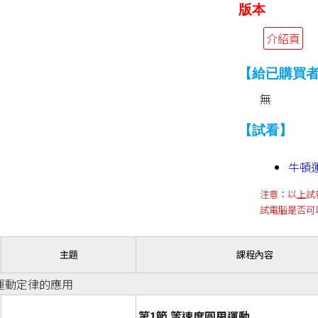
版本
介紹頁
【給已購買
無
【試看】
牛頓
注意：以上試
試電腦是否可
主題
課程內容
運動定律的應用
第1節 等速度圓周運動