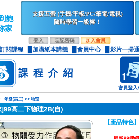
支援五螢 (手機/平板/PC/筆電/電視)
到飽
隨時學習一級棒！
你家
登入
忘記密碼
加入會員
訂閱課程
加購紙本講義
會員中心
影片一掃通
課程介紹
一年級(高二) >> 物理
徠]99高二下物理2B(自)
【產品特色
最新99課