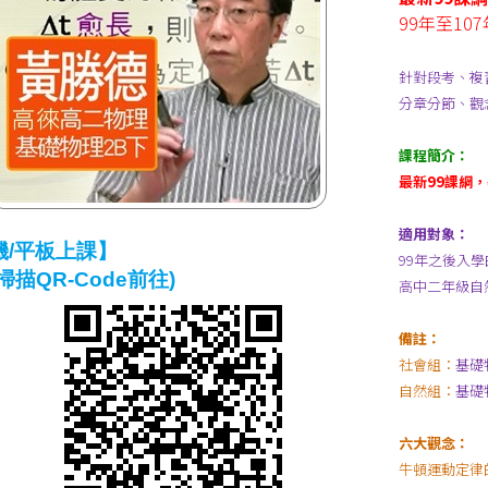
99年至10
針對段考、複
分章分節、觀
課程簡介：
最新99課綱，
適用對象：
機/平板上課】
99年之後入
掃描QR-Code前往)
高中二年級自
備註：
社會組：
基礎
自然組：
基礎
六大觀念：
牛頓運動定律