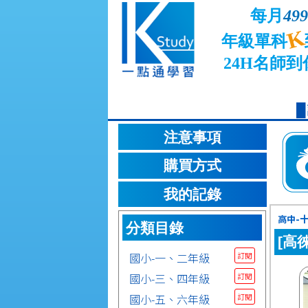
每月
499
K
年級單科
24H名師到
注意事項
購買方式
我的記錄
高中-十
分類目錄
[高
國小-一、二年級
訂閱
國小-三、四年級
訂閱
國小-五、六年級
訂閱