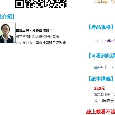
功與動能、位
資介紹】
【產品規格
物理王牌 - 黃勝德 老師：
國立台灣師範大學物理研究所
．01 ~ 23集
台北市台大、學儒補習班王牌教師
【可看到此
高中-十一年
【紙本講義
320元
當您訂閱此
義。請先登
線上觀看不