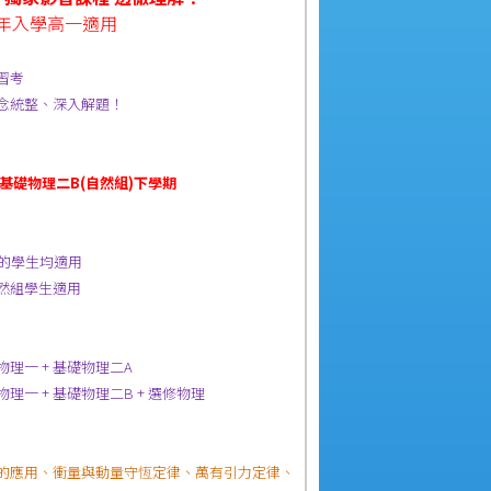
7年入學高一適用
習考
念統整、深入解題！
基礎物理二B(自然組)下學期
學的學生均適用
然組學生適用
物理一 + 基礎物理二A
物理一 + 基礎物理二B + 選修物理
的應用、衝量與動量守恆定律、萬有引力定律、