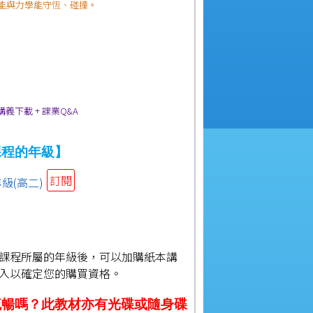
能與力學能守恆、碰撞。
】
+ 講義下載 + 課業Q&A
課程的年級】
訂閱
級(高二)
】
課程所屬的年級後，可以加購紙本講
入以確定您的購買資格。
流暢嗎？此教材亦有光碟或隨身碟