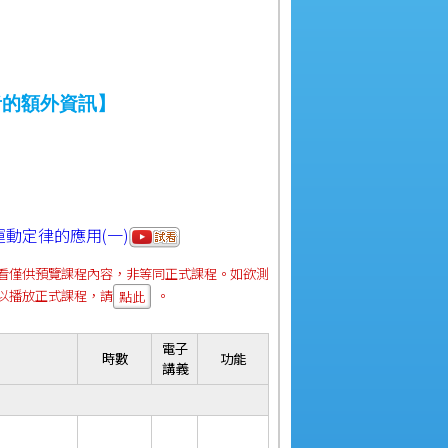
者的額外資訊】
運動定律的應用(一)
看僅供預覽課程內容，非等同正式課程。如欲測
以播放正式課程，請
。
點此
電子
時數
功能
講義