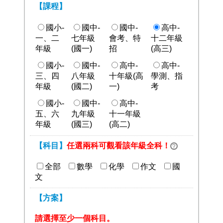
【課程】
國小-
國中-
國中-
高中-
一、二
七年級
會考、特
十二年級
年級
(國一)
招
(高三)
國小-
國中-
高中-
高中-
三、四
八年級
十年級(高
學測、指
年級
(國二)
一)
考
國小-
國中-
高中-
五、六
九年級
十一年級
年級
(國三)
(高二)
【科目】
任選兩科可觀看該年級全科！
全部
數學
化學
作文
國
文
【方案】
請選擇至少一個科目。