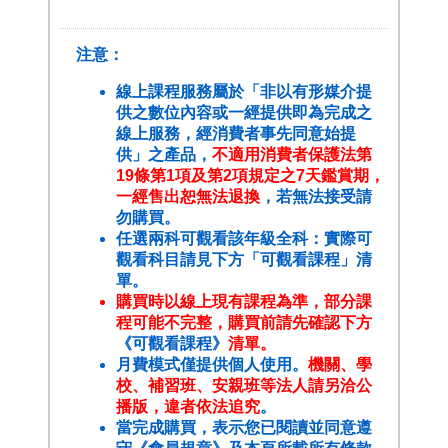
注意：
線上課程服務屬於「非以有形媒介提
供之數位內容或一經提供即為完成之
線上服務，經消費者事先同意始提
供」之產品，
不適用消費者保護法第
19條第1項及第2項規定之7天鑑賞期，
一經售出恕無法退換
，若無法接受請
勿購買。
任選兩科可觀看該年級全科：實際可
觀看科目請見下方「可觀看課程」清
單。
購買時以線上現有課程為準，部分課
程可能不完整，購買前請先確認下方
《可觀看課程》
清單。
月費模式僅提供個人使用。
機關、學
校、補習班、安親班等法人請另洽公
播版，違者依法追究
。
當完成購買，表示您已閱讀並同意遵