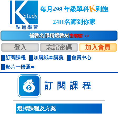
K
每月
499
年級單科
到飽
24H名師到你家
補教名師精選教材
去瞧瞧! >>
登入
忘記密碼
加入會員
訂閱課程
加購紙本講義
會員中心
影片一掃通➠
訂閱課程
選擇課程及方案