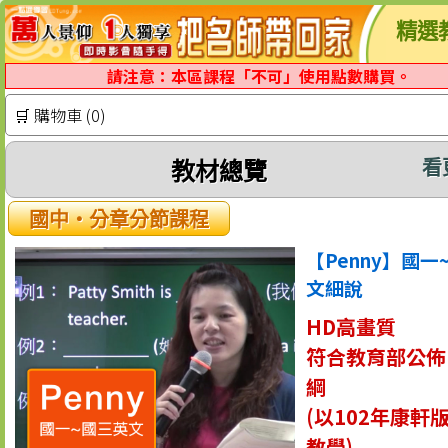
精選
請注意：本區課程「不可」使用點數購買。
🛒 購物車 (0)
看
教材總覽
國中‧分章分節課程
【Penny】國一
文細說
HD高畫質
符合教育部公佈
綱
(以102年康軒
教學)