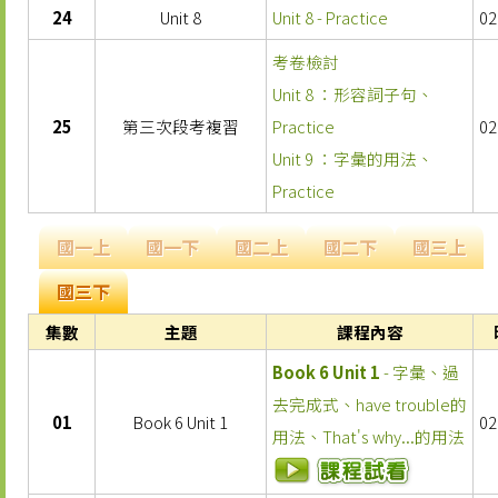
24
Unit 8
Unit 8 - Practice
02
考卷檢討
Unit 8 ：形容詞子句、
25
第三次段考複習
Practice
02
Unit 9 ：字彙的用法、
Practice
國一上
國一下
國二上
國二下
國三上
國三下
集數
主題
課程內容
Book 6 Unit 1
- 字彙、過
去完成式、have trouble的
01
Book 6 Unit 1
02
用法、That's why...的用法