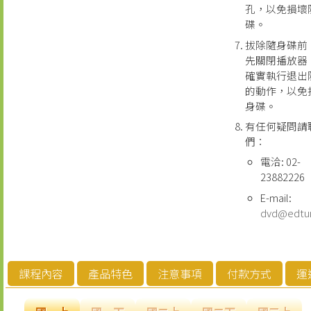
孔，以免損壞
碟。
拔除隨身碟前
先關閉播放器
確實執行退出
的動作，以免
身碟。
有任何疑問請
們：
電洽: 02-
23882226
E-mail:
dvd@edtu
課程內容
產品特色
注意事項
付款方式
運