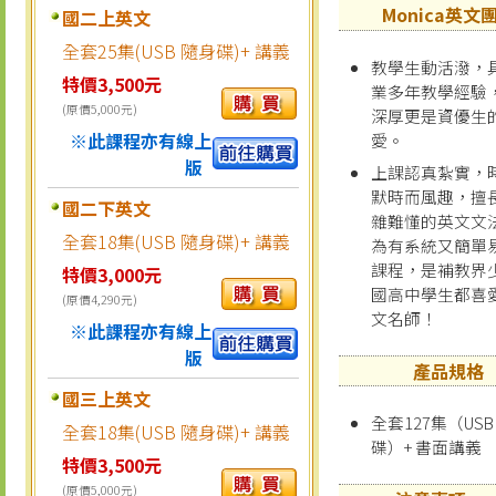
Monica英文
國二上英文
全套25集(USB 隨身碟)+ 講義
教學生動活潑，
特價3,500元
業多年教學經驗
(原價5,000元)
深厚更是資優生
※此課程亦有線上
愛。
版
上課認真紮實，
默時而風趣，擅
國二下英文
雜難懂的英文文
全套18集(USB 隨身碟)+ 講義
為有系統又簡單
課程，是補教界
特價3,000元
國高中學生都喜
(原價4,290元)
文名師！
※此課程亦有線上
版
產品規格
國三上英文
全套127集（USB
全套18集(USB 隨身碟)+ 講義
碟）+ 書面講義
特價3,500元
(原價5,000元)