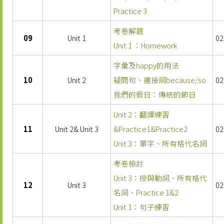
Practice 3
考卷解題
09
Unit 1
02
Unit 1 ：Homework
字彙及happy的用法
10
Unit 2
疑問句、連接詞because/so
02
我們的假日：傳統的節日
Unit 2：翻譯練習
11
Unit 2& Unit 3
&Practice1&Practice2
02
Unit 3：單字、所有格代名詞
考卷檢討
Unit 3：授與動詞、所有格代
12
Unit 3
02
名詞、Practice 1&2
Unit 1：句子練習