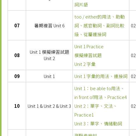
詞片語
too / either的用法、助動
07
暑期複習 Unit 6
詞、感官動詞、副詞比較
02
級、從屬連接詞
Unit 1 Practice
Unit 1 模擬練習試題
08
模擬練習試題
02
Unit 2
Unit 2 字彙
09
Unit 1
Unit 1 字彙的用法、連接詞
02
Unit 1：be able to用法、
in front of用法、Practice4
10
Unit 1 & Unit 2 & Unit 3
Unit 2：單字、文法、
02
Practice1
Unit 3：單字、情緒動詞
測驗卷檢討