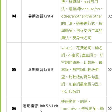
法、疑問詞、hurt的用
法、連接詞because/so、
04
暑期複習 Unit 4
other/another/the other
02
的用法、過去進行式、授
與動詞、搭乘交通工具的
用法、反身代名詞
未來式、花費動詞、動名
詞 / 不定詞 /虛主詞 it、形
容詞的原級、比較級、最
05
暑期複習 Unit 5
高級、形容詞比較級句
02
型、比較級的特殊句型
詞、形容詞最高級句型、
不定代名詞
連綴動詞、副詞、
暑期複習 Unit 5 & Unit
06
too~to+v.、使役動詞、動
02
6