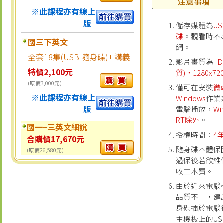
注意事項
※此課程亦有線上
版
儲存媒體為
U
碟
。觀看時不
國三下英文
網。
全套18集(USB 隨身碟)+ 講義
影片畫質為
H
特價2,100元
質)，1280x72
(原價3,000元)
僅可在安裝
微
※此課程亦有線上
Windows
作業
版
電腦播放，
Wi
RT除外
。
國一~三英文細說
授權時間：
4
合購價17,670元
隨身碟本體保
(原價26,580元)
過保後若欲維
收工本費。
由於近來電腦
品質不一，建
身碟插於電腦
主機板上的US