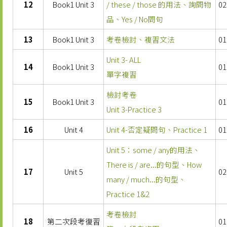
12
Book1 Unit 3
/ these / those 的用法、詢問物
02
品、Yes / No問句
13
Book1 Unit 3
考卷檢討、複習文法
01
Unit 3- ALL
14
Book1 Unit 3
01
單字複習
檢討考卷
15
Book1 Unit 3
01
Unit 3-Practice 3
16
Unit 4
Unit 4-否定疑問句、Practice 1
01
Unit 5：some / any的用法、
There is / are...的句型、How
17
Unit 5
02
many / much...的句型、
Practice 1&2
考卷檢討
18
第二次段考復習
01