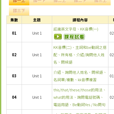
國一上
國一下
國二上
國二下
國三上
國三下
集數
主題
課程內容
認識英文字母、KK音標(一)
01
Unit 1
02
KK音標(二)、主詞和be動詞之搭
02
Unit 1
配、所有格、介紹/詢問他人姓
02
名、問候語
介紹、詢問他人姓名、問候語、
03
Unit 1
01
名詞單/複數、kk音標複習
this/that/these/those的用法、
04
Unit 1
what的用法、詢問電話號碼、
02
電話用語、Be動詞Yes / No問句