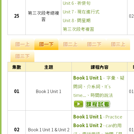
Unit 6 - 祈使句
Unit 7 - 現在進行式
第三次段考總複
25
02
習
Unit 8 - 問星期
第三次段考複習
國一上
國一下
國二上
國二下
國三上
國三下
集數
主題
課程內容
Book 1 Unit 1
- 字彙、疑
問詞、介系詞、It's
01
Book 1 Unit 1
01
time...、時間的說法
Book 1 Unit 1
- Practice
Book 1 Unit 2
- can的用
02
Book 1 Unit 1 & Unit 2
01
法、電話用語、詢問「星