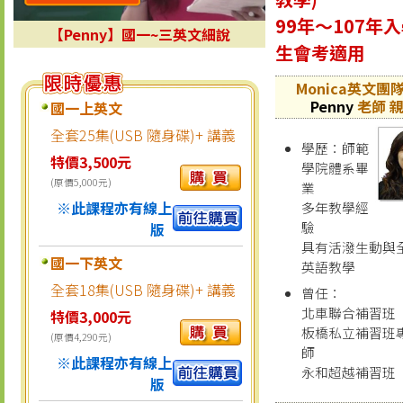
99年～107年
【Penny】國一~三英文細說
生會考適用
Monica英文團
Penny
老師 
國一上英文
全套25集(USB 隨身碟)+ 講義
學歷：師範
特價3,500元
學院體系畢
(原價5,000元)
業
※此課程亦有線上
多年教學經
驗
版
具有活潑生動與
國一下英文
英語教學
全套18集(USB 隨身碟)+ 講義
曾任：
北車聯合補習班
特價3,000元
板橋私立補習班
(原價4,290元)
師
※此課程亦有線上
永和超越補習班
版