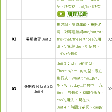
語、所有格-共同/個別所有
形容詞、詢問年齡、複數名
詞、對等連接詞and/but/or、
02
暑期複習 Unit 2
this/that/these/those的用
02
法、定冠詞the、祈使句、
Let's + V句型
Unit 3 ：where的句型、
There is/are...的句型、現在
進行式、What time...的句
型、What day...的句型、It's
暑期複習 Unit 3 &
03
02
Unit 4
time...的句型、時間介系詞、
can的用法 、現在式
Unit 4 ：時間介系詞、can的