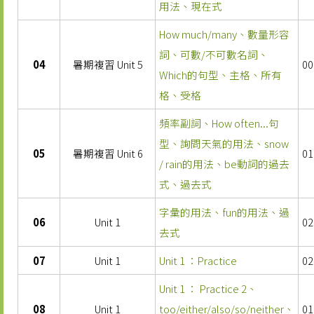
用法、現在式
How much/many、數量形容
詞、可數/不可數名詞、
04
暑期複習 Unit 5
00
Which的句型、主格、所有
格、受格
頻率副詞、How often...句
型、詢問天氣的用法、snow
05
暑期複習 Unit 6
01
/ rain的用法、be動詞的過去
式、過去式
字彙的用法、fun的用法、過
06
Unit 1
02
去式
07
Unit 1
Unit 1 ：Practice
02
Unit 1 ： Practice 2、
08
Unit 1
too/either/also/so/neither、
01