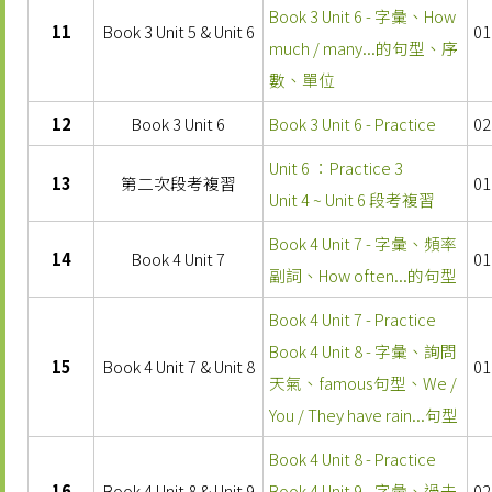
Book 3 Unit 6 - 字彙、How
11
Book 3 Unit 5 & Unit 6
01
much / many...的句型、序
數、單位
12
Book 3 Unit 6
Book 3 Unit 6 - Practice
02
Unit 6 ：Practice 3
13
第二次段考複習
01
Unit 4 ~ Unit 6 段考複習
Book 4 Unit 7 - 字彙、頻率
14
Book 4 Unit 7
01
副詞、How often...的句型
Book 4 Unit 7 - Practice
Book 4 Unit 8 - 字彙、詢問
15
Book 4 Unit 7 & Unit 8
01
天氣、famous句型、We /
You / They have rain...句型
Book 4 Unit 8 - Practice
16
Book 4 Unit 8 & Unit 9
Book 4 Unit 9 - 字彙、過去
02