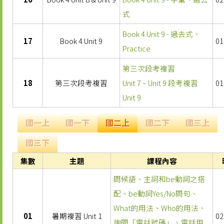
式
Book 4 Unit 9 - 過去式、
17
Book 4 Unit 9
01
Practice
第三次段考複習
18
第三次段考複習
Unit 7 ~ Unit 9 段考複習
01
Unit 9
國一上
國一下
國二上
國二下
國三上
國三下
集數
主題
課程內容
問候語、主詞和be動詞之搭
配、be動詞Yes/No問句、
What的用法、Who的用法、
01
暑期複習 Unit 1
02
詢問「電話號碼」、電話用