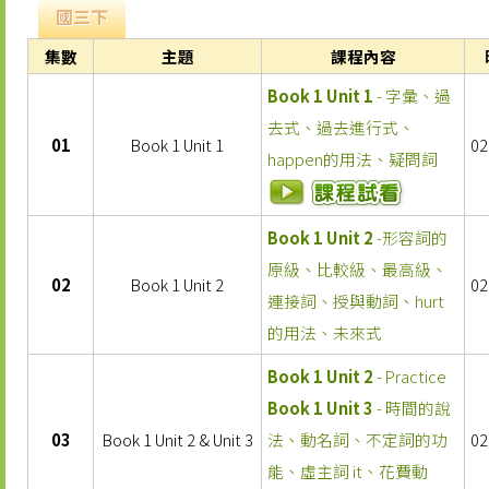
國三下
集數
主題
課程內容
Book 1 Unit 1
- 字彙、過
去式、過去進行式、
01
Book 1 Unit 1
02
happen的用法、疑問詞
Book 1 Unit 2
-形容詞的
原級、比較級、最高級、
02
Book 1 Unit 2
02
連接詞、授與動詞、hurt
的用法、未來式
Book 1 Unit 2
- Practice
Book 1 Unit 3
- 時間的說
03
Book 1 Unit 2 & Unit 3
法、動名詞、不定詞的功
02
能、虛主詞 it、花費動