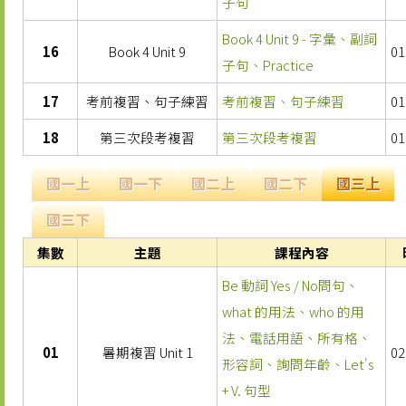
子句
Book 4 Unit 9 - 字彙、副詞
16
Book 4 Unit 9
01
子句、Practice
17
考前複習、句子練習
考前複習、句子練習
01
18
第三次段考複習
第三次段考複習
01
國一上
國一下
國二上
國二下
國三上
國三下
集數
主題
課程內容
Be 動詞 Yes / No問句、
what 的用法、who 的用
法、電話用語、所有格、
01
暑期複習 Unit 1
02
形容詞、詢問年齡、Let's
+ V. 句型