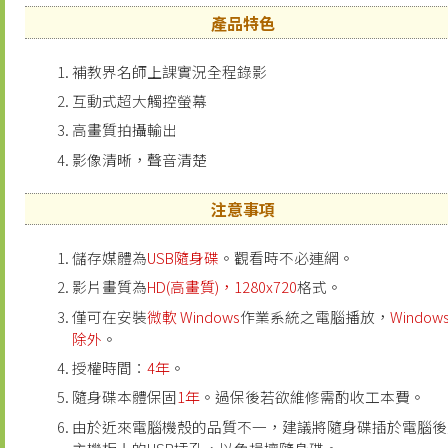
產品特色
補教界名師上課實況全程錄影
互動式超大觸控螢幕
高畫質拍攝輸出
影像清晰，聲音清楚
注意事項
儲存媒體為
USB隨身碟
。觀看時不必連網。
影片畫質為
HD(高畫質)，1280x720
格式。
僅可在安裝
微軟 Windows
作業系統之電腦播放，
Windows
除外
。
授權時間：
4年
。
隨身碟本體保固
1年
。過保後若欲維修需酌收工本費。
由於近來電腦機殼的品質不一，建議將隨身碟插於電腦後