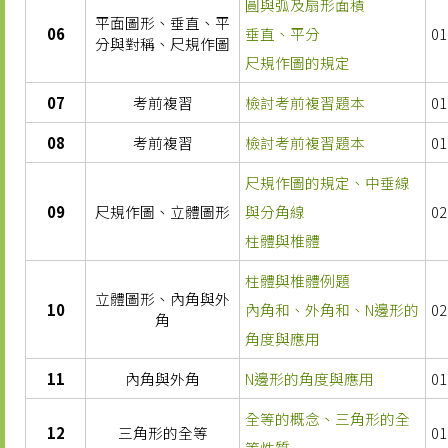
圓與弧及扇形面積
平面圖形、垂直、平
06
垂直、平分
01
分與對稱、尺規作圖
尺規作圖的規定
07
考前複習
檢討考前複習題本
01
08
考前複習
檢討考前複習題本
01
尺規作圖的規定、中垂線
09
尺規作圖、立體圖形
與分角線
02
柱體與椎體
柱體與椎體例題
立體圖形、內角與外
10
內角和、外角和、N邊形的
02
角
角度與應用
11
內角與外角
N邊形的角度與應用
01
全等的概念、三角形的全
12
三角形的全等
01
等性質