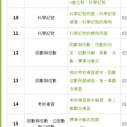
n進位制、科學記號
科學記號例題、科學記號
10
科學記號
02
運算、科學記號的應用
11
科學記號
科學記號的應用例題
02
因數與倍數、倍數的判
12
因數與倍數
定、因數分解、質數、合
02
數、標準分解式
檢討考前複習題本、因數
13
因數與倍數
倍數例題練習、第一章觀
02
念複習
考前複習題本解題、第二
14
考前複習
01
章觀念複習
標準分解式例題
因數與倍數、公因數
15
02
與公倍數