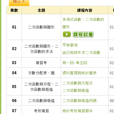
國三下
集數
主題
課程內容
多項式函數、二次函數的
圖形
01
二次函數與圖形
01
平移要領
二次函數與圖形、二
02
01
次函數的求法
由已知條件求二次函數
03
複習考
第一回~第五回
02
04
次數分配表、圖
資料整理與統計圖表
01
二次函數與方程式
二次函數與方程、二
05
01
次函數與極值
二次函數與極值
06
二次函數與極值
二次函數與極值例題
00
07
考前複習
檢討考前複習題本
01