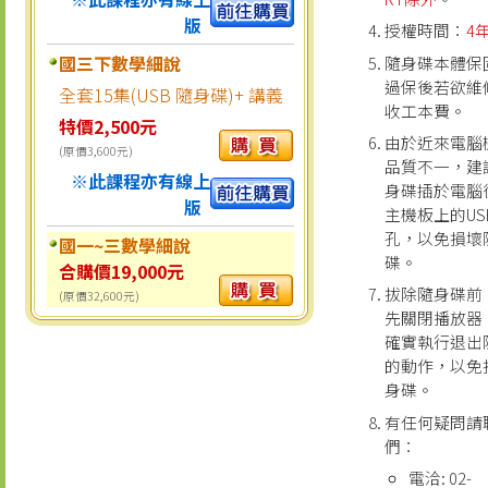
版
授權時間：
4
國三下數學細說
隨身碟本體保
過保後若欲維
全套15集(USB 隨身碟)+ 講義
收工本費。
特價2,500元
由於近來電腦
(原價3,600元)
品質不一，建
※此課程亦有線上
身碟插於電腦
版
主機板上的US
孔，以免損壞
國一~三數學細說
碟。
合購價19,000元
拔除隨身碟前
(原價32,600元)
先關閉播放器
確實執行退出
的動作，以免
身碟。
有任何疑問請
們：
電洽: 02-