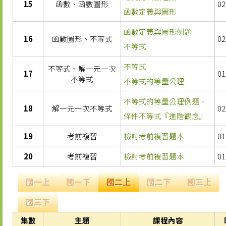
15
函數、函數圖形
02
函數定義與圖形
函數定義與圖形例題
16
函數圖形、不等式
02
不等式
不等式
不等式、解一元一次
17
01
不等式
不等式的等量公理
不等式的等量公理例題、
18
解一元一次不等式
02
條件不等式『進階觀念』
19
考前複習
檢討考前複習題本
01
20
考前複習
檢討考前複習題本
01
國一上
國一下
國二上
國二下
國三上
國三下
集數
主題
課程內容