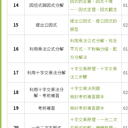
因式的定義、因式不唯
14
因倍式與因式分解
01
一、因式定理、因式觀念
提出公因式、提公因式的
15
提出公因式
02
類型
利用乘法公式分解、完全
16
利用乘法公式分解
平方式、不對稱分組、配
01
方分解法
十字交乘原理、十字交乘
17
利用十字交乘法分解
01
法三步驟
十字交乘法例題
利用十字交乘法分
18
02
解、考前複習
檢討考前複習題本
19
考前複習
檢討考前複習題本
02
十字交乘原理、一元二次
20
一元二次方程式
方程式的解、邏輯原理、
01