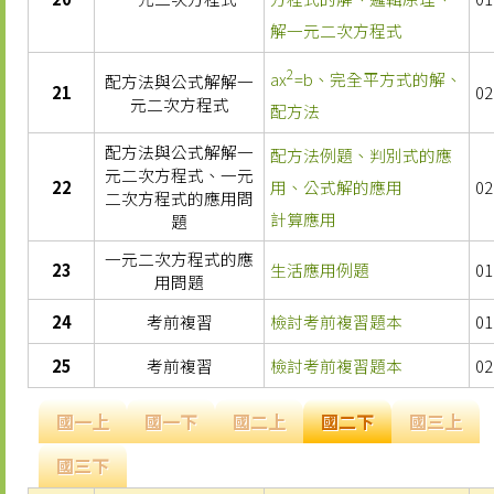
解一元二次方程式
2
ax
=b、完全平方式的解、
配方法與公式解解一
21
02
元二次方程式
配方法
配方法與公式解解一
配方法例題、判別式的應
元二次方程式、一元
22
用、公式解的應用
02
二次方程式的應用問
計算應用
題
一元二次方程式的應
23
生活應用例題
01
用問題
24
考前複習
檢討考前複習題本
01
25
考前複習
檢討考前複習題本
02
國一上
國一下
國二上
國二下
國三上
國三下