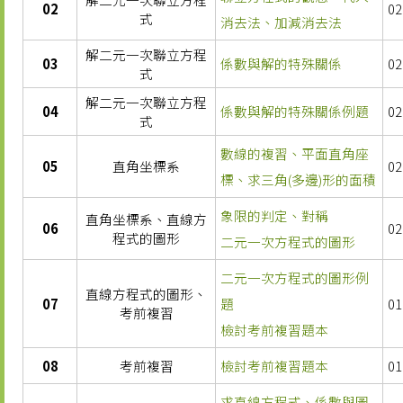
02
02
式
消去法、加減消去法
解二元一次聯立方程
03
係數與解的特殊關係
02
式
解二元一次聯立方程
04
係數與解的特殊關係例題
02
式
數線的複習、平面直角座
05
直角坐標系
02
標、求三角(多邊)形的面積
象限的判定、對稱
直角坐標系、直線方
06
02
程式的圖形
二元一次方程式的圖形
二元一次方程式的圖形例
直線方程式的圖形、
07
題
01
考前複習
檢討考前複習題本
08
考前複習
檢討考前複習題本
01
求直線方程式、係數與圖