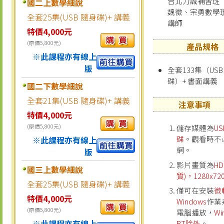
台北力誠補習班
國二上數學細說
魏徵、宗勇數學
全套25集(USB 隨身碟)+ 講義
講師
特價4,000元
(原價5,800元)
產品規格
※此課程亦有線上
版
全套133集（USB
碟）+ 書面講義
國二下數學細說
全套21集(USB 隨身碟)+ 講義
注意事項
特價4,000元
(原價5,800元)
儲存媒體為
U
碟
。觀看時不
※此課程亦有線上
網。
版
影片畫質為
H
國三上數學細說
質)，1280x72
全套25集(USB 隨身碟)+ 講義
僅可在安裝
微
特價4,000元
Windows
作業
(原價5,800元)
電腦播放，
Wi
※此課程亦有線上
RT除外
。