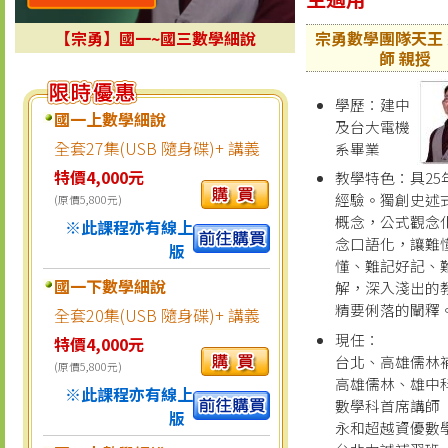
【宗勇】國一~國三數學細說
宗勇數學團隊天王
師 親授
學歷：建中
國一上數學細說
及台大電機
全套27集(USB 隨身碟)+ 講義
系畢業
特價4,000元
教學特色：具25
經驗。獨創史述
(原價5,800元)
概念，公式觀念
※此課程亦有線上
念口語化，讓難
版
懂、難記好記、
國一下數學細說
解，深入淺出的
精要俐落的闡釋
全套20集(USB 隨身碟)+ 講義
現任：
特價4,000元
台北、高雄儒林
(原價5,800元)
高雄儒林、雄中
※此課程亦有線上
數學科首席講師
版
永和超越資優數