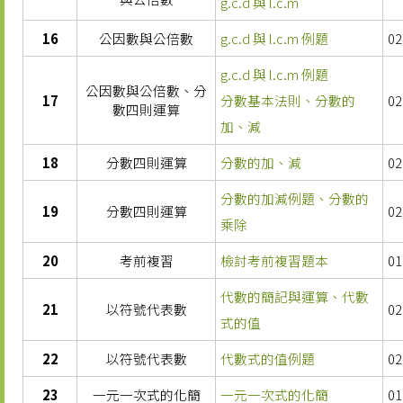
g.c.d 與 l.c.m
16
公因數與公倍數
g.c.d 與 l.c.m 例題
02
g.c.d 與 l.c.m 例題
公因數與公倍數、分
17
分數基本法則、分數的
02
數四則運算
加、減
18
分數四則運算
分數的加、減
02
分數的加減例題、分數的
19
分數四則運算
02
乘除
20
考前複習
檢討考前複習題本
01
代數的簡記與運算、代數
21
以符號代表數
02
式的值
22
以符號代表數
代數式的值例題
02
23
一元一次式的化簡
一元一次式的化簡
01