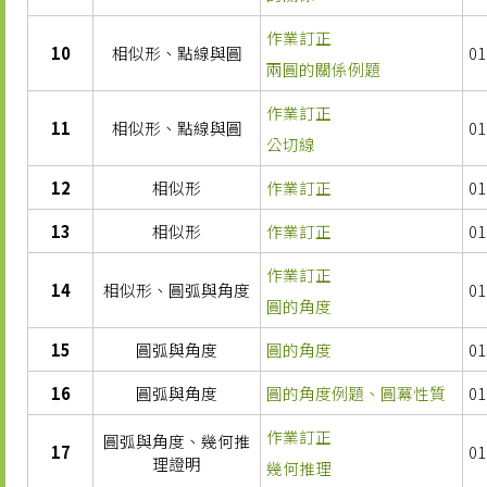
作業訂正
10
相似形、點線與圓
01
兩圓的關係例題
作業訂正
11
相似形、點線與圓
01
公切線
12
相似形
作業訂正
01
13
相似形
作業訂正
01
作業訂正
14
相似形、圓弧與角度
01
圓的角度
15
圓弧與角度
圓的角度
01
16
圓弧與角度
圓的角度例題、圓冪性質
01
作業訂正
圓弧與角度、幾何推
17
01
理證明
幾何推理