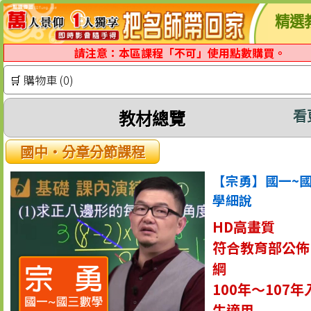
精選
請注意：本區課程「不可」使用點數購買。
🛒 購物車 (0)
看
教材總覽
國中‧分章分節課程
【宗勇】國一~
學細說
HD高畫質
符合教育部公佈
綱
100年～107
生適用