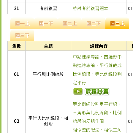
21
考前複習
檢討考前複習題本
01
國一上
國一下
國二上
國二下
國三上
國三下
集數
主題
課程內容
中點連線專論、四邊形中
點連線專論、平行線截成
比例線段、等比例線段判
01
平行與比例線段
01
定平行
等比例線段判定平行線、
三角形與比例線段、比例
平行與比例線段、相
02
線段的尺規作圖
01
似形
相似型的想法、相似三角