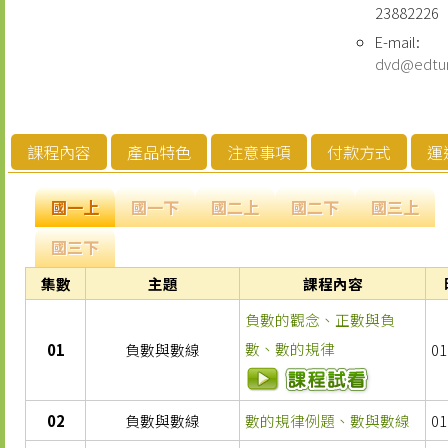
23882226
E-mail:
dvd@edtu
課程內容
產品特色
注意事項
付款方式
運
國一上
國一下
國二上
國二下
國三上
國三下
集數
主題
課程內容
負數的觀念、正數與負
數、數的規律
01
負數與數線
01
02
負數與數線
數的規律例題、數與數線
01