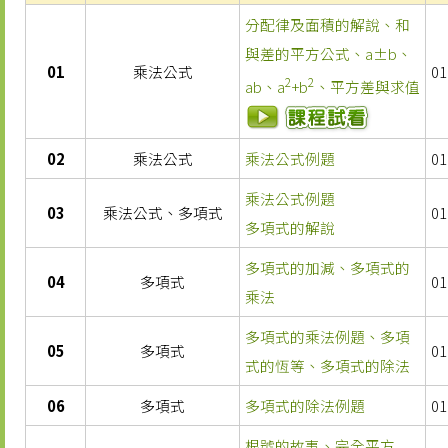
分配律及面積的解說、和
與差的平方公式、a±b、
01
乘法公式
01
2
2
ab、a
+b
、平方差與求值
02
乘法公式
乘法公式例題
01
乘法公式例題
03
乘法公式、多項式
01
多項式的解說
多項式的加減、多項式的
04
多項式
01
乘法
多項式的乘法例題、多項
05
多項式
01
式的恆等、多項式的除法
06
多項式
多項式的除法例題
01
根號的故事、完全平方