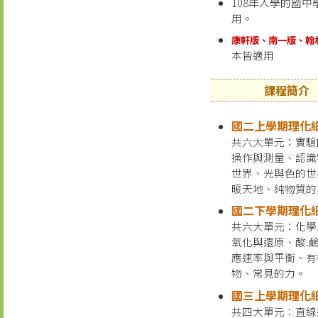
108年入學的國中
用。
康軒版、南一版、翰
本皆適用
課程簡介
國二上學期理化
共六大單元：實驗
操作與測量、認識
世界、光與色的世
暖天地、純物質的
國二下學期理化
共六大單元：化學
氧化與還原、酸.鹼
應速率與平衡、有
物、常見的力。
國三上學期理化
共四大單元：直線