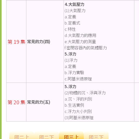
4.大氣壓力
(1)大氣壓力
a.定義
b.定義式
c.特性
d.大氣壓力的應用
第 19 集
常見的力(四)
e.大氣壓力的測量
f.密閉容器內的氣體壓力
5.浮力
(1)浮力
a.定義
b.浮力實驗
c.阿基米德原理
5.浮力
(2)物體的沉、浮與浮力
a.沉、浮的判別
第 20 集
常見的力(五)
b.生活實例
c.浮力大小判別
(3)阿基米德原理
國二上
國二下
國三上
國三下