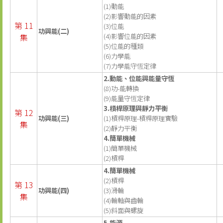
(1)動能
(2)影響動能的因素
第 11
(3)位能
功與能(二)
集
(4)影響位能的因素
(5)位能的種類
(6)力學能
(7)力學能守恆定律
2.動能、位能與能量守恆
(8)功-能轉換
(9)能量守恆定律
3.槓桿原理與靜力平衡
第 12
功與能(三)
(1)槓桿原理-槓桿原理實驗
集
(2)靜力平衡
4.簡單機械
(1)簡單機械
(2)槓桿
4.簡單機械
(2)槓桿
第 13
功與能(四)
(3)滑輪
集
(4)輪軸與齒輪
(5)斜面與螺旋
5.能源