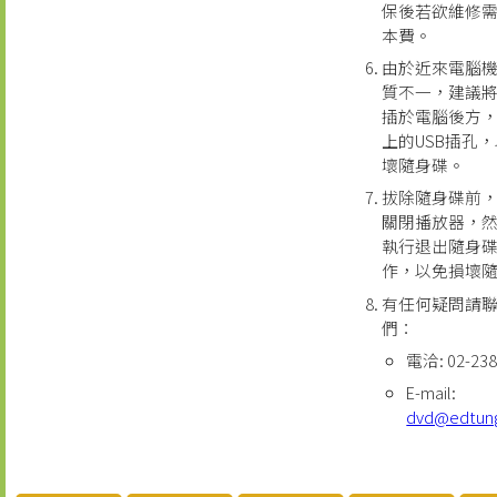
保後若欲維修
本費。
由於近來電腦
質不一，建議
插於電腦後方
上的USB插孔
壞隨身碟。
拔除隨身碟前
關閉播放器，
執行退出隨身
作，以免損壞
有任何疑問請
們：
電洽: 02-238
E-mail:
dvd@edtun