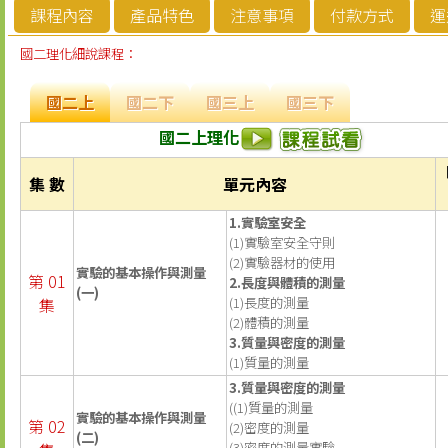
課程內容
產品特色
注意事項
付款方式
運
國二理化細說課程：
國二上
國二下
國三上
國三下
國二上理化
集 數
單元內容
1.實驗室安全
(1)實驗室安全守則
(2)實驗器材的使用
實驗的基本操作與測量
第 01
2.長度與體積的測量
(一)
集
(1)長度的測量
(2)體積的測量
3.質量與密度的測量
(1)質量的測量
3.質量與密度的測量
((1)質量的測量
實驗的基本操作與測量
第 02
(2)密度的測量
(二)
(3)密度的測量實驗