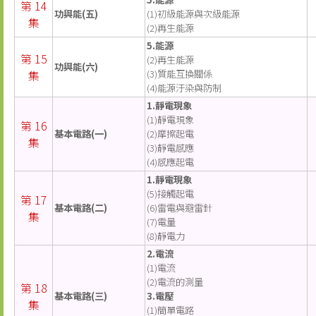
第 14
功與能(五)
(1)初級能源與次級能源
集
(2)再生能源
5.能源
第 15
(2)再生能源
功與能(六)
集
(3)質能互換關係
(4)能源汙染與防制
1.靜電現象
(1)靜電現象
第 16
基本電路(一)
(2)摩擦起電
集
(3)靜電感應
(4)感應起電
1.靜電現象
(5)接觸起電
第 17
基本電路(二)
(6)雷電與避雷針
集
(7)電量
(8)靜電力
2.電流
(1)電流
(2)電流的測量
第 18
基本電路(三)
3.電壓
集
(1)簡單電路