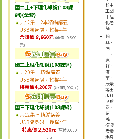
校中
國二上+下理化細說(108課
正國
綱)(全套)
中理
共42集 + 2本精編講義
化老
師
USB隨身碟，授權4年
合購價 8,660元
翰
(原價10,500
林、
元)
南
一、
康
國三上理化細說(108課綱)
軒、
共20集 + 精編講義
漢
華、
USB隨身碟，授權4年
晟景
特惠價4,200元
(原價5,000元)
等出
版社
測驗
國三下理化細說(108課綱)
卷、
講
共12集 + 精編講義
義.
USB隨身碟，授權4年
模擬
特惠價 2,520元
(原價3,000
考卷
編寫
元)