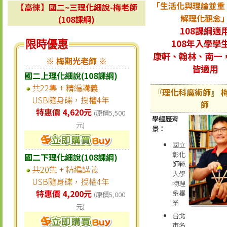
「生活化與理論並重
【高徠】國二~三理化細說-梅老師
解理化觀念
(108課綱)
108課綱適
108年入學學
限時優惠
康軒、翰林、南一
※ 梅期光老師 ※
皆適用
國二上理化細說(108課綱)
共22集 + 精編講義
『理化科魔術師』 梅
USB隨身碟，授權4年
師
特惠價 4,620元
(原價5,500
學經歷背
元)
景：
國立
彰化
國二下理化細說(108課綱)
師範
共20集 + 精編講義
大學
USB隨身碟，授權4年
物理
特惠價 4,200元
系畢
(原價5,000
業
元)
台北
市名