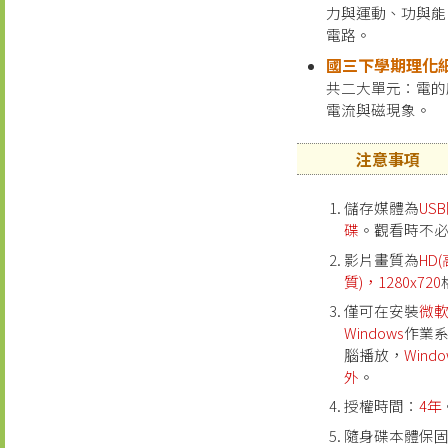
力與運動、功與能
電路。
國三下學期理化
共二大單元：電的
電流與磁現象。
注意事項
儲存媒體為
US
碟
。觀看時不
影片畫質為
HD
質)，1280x720
僅可在安裝
微
Windows
作業
腦播放，
Windo
外
。
授權時間：
4年
隨身碟本體保