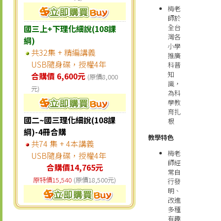
梅老
師於
國三上+下理化細說(108課
全台
灣各
綱)
小學
共32集 + 精編講義
推廣
USB隨身碟，授權4年
科普
知
合購價 6,600元
(原價8,000
識，
元)
為科
學教
育扎
國二~國三理化細說(108課
根
綱)-4冊合購
教學特色
共74 集 + 4本講義
梅老
USB隨身碟，授權4年
師經
合購價14,765元
常自
原特價15,540
(原價18,500元)
行發
明、
改進
多種
有趣