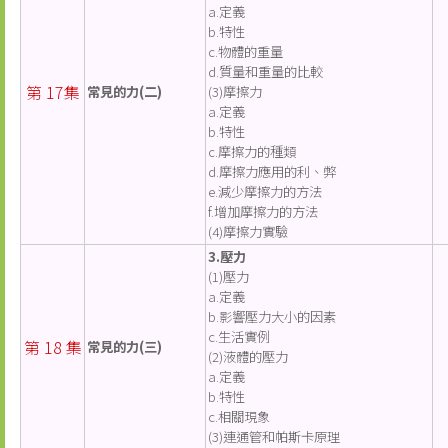
a.定義
b.特性
c.物體的重量
d.質量和重量的比較
第 17集
常見的力(二)
(3)摩擦力
a.定義
b.特性
c.摩擦力的種類
d.摩擦力應用的利、弊
e.減少摩擦力的方法
f.增加摩擦力的方法
(4)摩擦力實驗
3.壓力
(1)壓力
a.定義
b.影響壓力大小的因素
c.生活實例
第 18 集
常見的力(三)
(2)液體的壓力
a.定義
b.特性
c.相關現象
(3)連通管和帕斯卡原理