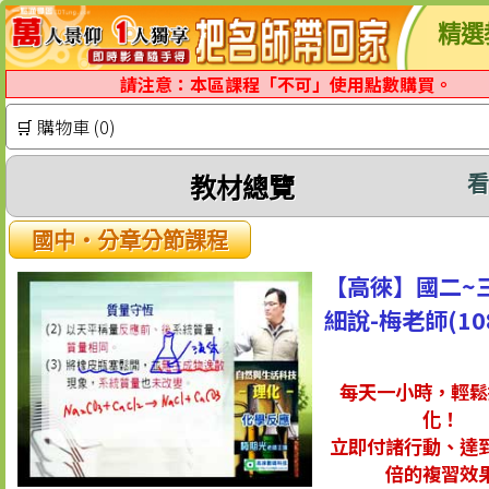
精選
請注意：本區課程「不可」使用點數購買。
🛒 購物車 (0)
教材總覽
國中‧分章分節課程
【高徠】國二~
細說-梅老師(10
每天一小時，輕鬆
化！
立即付諸行動、達
倍的複習效