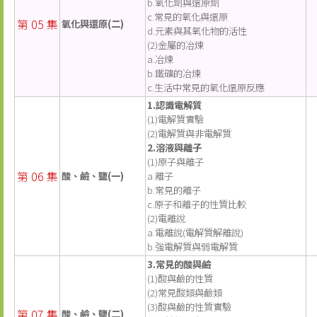
b.氧化劑與還原劑
c.常見的氧化與還原
第 05 集
氧化與還原(二)
d.元素與其氧化物的活性
(2)金屬的冶煉
a.冶煉
b.鐵礦的冶煉
c.生活中常見的氧化還原反應
1.認識電解質
(1)電解質實驗
(2)電解質與非電解質
2.溶液與離子
(1)原子與離子
第 06 集
酸、鹼、鹽(一)
a.離子
b.常見的離子
c.原子和離子的性質比較
(2)電離說
a.電離說(電解質解離說)
b.強電解質與弱電解質
3.常見的酸與鹼
(1)酸與鹼的性質
(2)常見酸類與鹼類
(3)酸與鹼的性質實驗
第 07 集
酸、鹼、鹽(二)