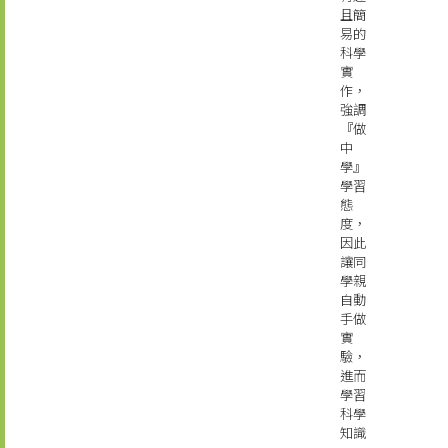
且簡
易的
科學
實
作，
強調
『做
中
學』
學習
態
度，
因此
讓同
學親
自動
手做
實
驗，
進而
學習
科學
知識