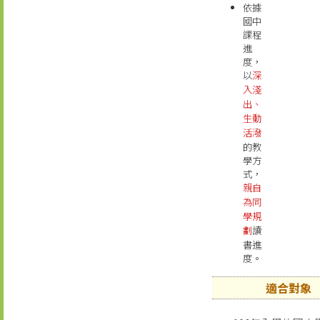
依據
國中
課程
進
度，
以
深
入淺
出、
生動
活潑
的教
學方
式，
親自
為同
學規
劃
讀
書進
度。
適合對象