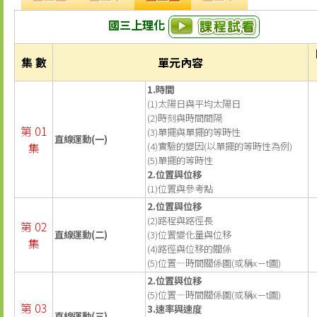
國三上理化
集 數
單元內容
1.時間
(1)太陽日與平均太陽日
(2)時刻與時間間隔
第 01
(3)單擺與單擺的等時性
直線運動(一)
集
(4)實驗的變因(以單擺的等時性為例)
(5)單擺的等時性
2.位置與位移
(1)位置與參考點
2.位置與位移
(2)路程與路徑長
第 02
直線運動(二)
(3)位置變化量與位移
集
(4)路徑與位移的關係
(5)位置—時間關係圖(或稱x－t圖)
2.位置與位移
(5)位置—時間關係圖(或稱x－t圖)
第 03
3.速率與速度
直線運動(三)