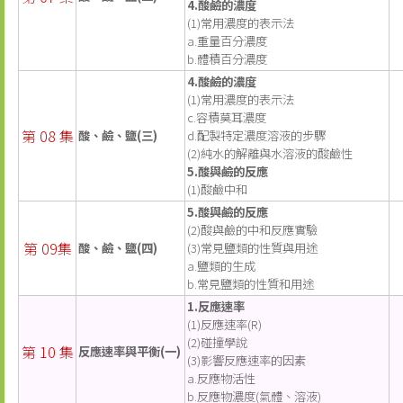
4.酸鹼的濃度
(1)常用濃度的表示法
a.重量百分濃度
b.體積百分濃度
4.酸鹼的濃度
(1)常用濃度的表示法
c.容積莫耳濃度
第 08 集
酸、鹼、鹽(三)
d.配製特定濃度溶液的步驟
(2)純水的解離與水溶液的酸鹼性
5.酸與鹼的反應
(1)酸鹼中和
5.酸與鹼的反應
(2)酸與鹼的中和反應實驗
第 09集
酸、鹼、鹽(四)
(3)常見鹽類的性質與用途
a.鹽類的生成
b.常見鹽類的性質和用途
1.反應速率
(1)反應速率(R)
(2)碰撞學說
第 10 集
反應速率與平衡(一)
(3)影響反應速率的因素
a.反應物活性
b.反應物濃度(氣體、溶液)