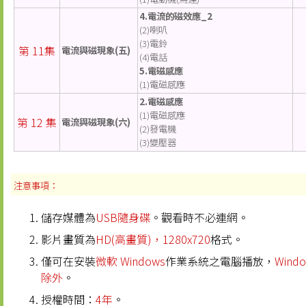
4.電流的磁效應_2
(2)喇叭
(3)電鈴
第 11集
電流與磁現象(五)
(4)電話
5.電磁感應
(1)電磁感應
2.電磁感應
(1)電磁感應
第 12 集
電流與磁現象(六)
(2)發電機
(3)變壓器
注意事項：
儲存媒體為
USB隨身碟
。觀看時不必連網。
影片畫質為
HD(高畫質)，1280x720
格式。
僅可在安裝
微軟 Windows
作業系統之電腦播放，
Windo
除外
。
授權時間：
4年
。