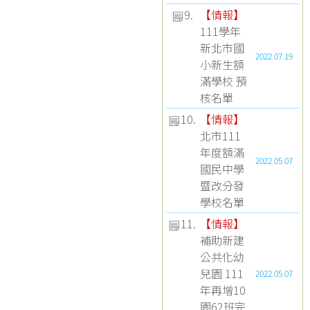
9.
【
情報
】
111學年
新北市國
2022.07.19
小新生額
滿學校 預
核名單
10.
【
情報
】
北市111
年度額滿
2022.05.07
國民中學
暨改分發
學校名單
11.
【
情報
】
補助新建
公共化幼
兒園 111
2022.05.07
年再增10
園62班完