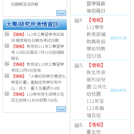
暨學籍最
試題解答及詳解
後設籍日
more
4.
【
情報
】
大學/研究所考情資訊
111學年
教育部補
【
情報
】
112年公費留學考試資
2022.07.20
訊 簡章報名日期及考試日期
助再新設
【
情報
】
教育部111年公費留學
學前特教
考 10月8日筆試 7月19日起網路
班53班
報名
5.
【
情報
】
【
情報
】
教育部110年公費留學
考試10月9日登場
新北市非
【
情報
】
「大專校院學生雙語化
營利幼兒
學習計畫」重點培育學校有中
園 公共化
山、成大、臺大及臺師大4校
2022.09.01
幼兒園
【
情報
】
110學年陸生碩博士班
112年至
招生放榜 51校共錄取706名
113年再
more
增百班
6.
【
情報
】
臺北市