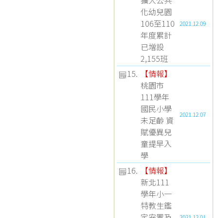
擴大公共
化幼兒園
106至110
2021.12.09
年度累計
已增設
2,155班
15.
【
情報
】
桃園市
111學年
國民小學
2021.12.07
未足齡 資
賦優異兒
童提早入
學
16.
【
情報
】
新北111
學年小一
特教生鑑
定安置及
2021.12.01