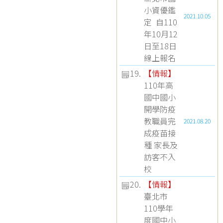
小資優鑑
2021.10.05
定 自110
年10月12
日至18日
線上報名
19.
【
情報
】
110年高
國中國小
開學防疫
教職員完
2021.08.20
成疫苗接
種 家長及
訪客不入
校
20.
【
情報
】
臺北市
110學年
度國中小