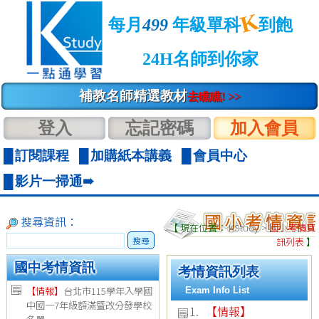
K
每月
499
年級單科
到飽
24H名師到你家
補教名師精選教材
去瞧瞧! >>
登入
忘記密碼
加入會員
訂閱課程
加購紙本講義
會員中心
影片一掃通➠
搜尋資訊：
【 現在位置：
KStudy
>
國小考情資
搜尋
訊列表
】
國中考情資訊
考情資訊列表
【情報】
台北市115學年入學國
Exam Info List
中國一7年級額滿暨改分發學校
1.
【情報】