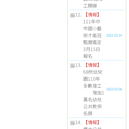
工開辦
12.
【
情報
】
111年中
市國小藝
術才能班
2022.03.14
甄選鑑定
3月15日
報名
13.
【
情報
】
68所幼兒
園110年
全數竣工
2022.03.08
增加1
萬名幼兒
公共教保
名額
14.
【
情報
】