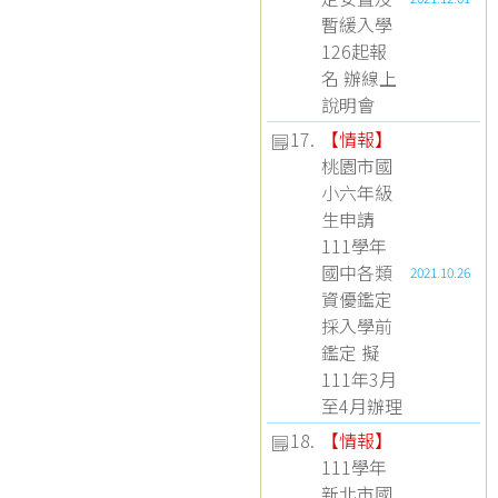
暫緩入學
126起報
名 辦線上
說明會
17.
【
情報
】
桃園市國
小六年級
生申請
111學年
國中各類
2021.10.26
資優鑑定
採入學前
鑑定 擬
111年3月
至4月辦理
18.
【
情報
】
111學年
新北市國