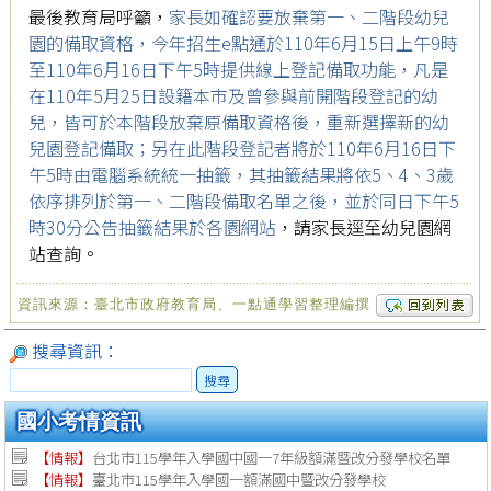
最後教育局呼籲，
家長如確認要放棄第一、二階段幼兒
園的備取資格，今年招生e點通於110年6月15日上午9時
至110年6月16日下午5時提供線上登記備取功能，凡是
在110年5月25日設籍本市及曾參與前開階段登記的幼
兒，皆可於本階段放棄原備取資格後，重新選擇新的幼
兒園登記備取；另在此階段登記者將於110年6月16日下
午5時由電腦系統統一抽籤，其抽籤結果將依5、4、3歲
依序排列於第一、二階段備取名單之後，並於同日下午5
時30分公告抽籤結果於各園網站
，請家長逕至幼兒園網
站查詢。
資訊來源：臺北市政府教育局、一點通學習整理編撰
搜尋資訊：
搜尋
國小考情資訊
【情報】
台北市115學年入學國中國一7年級額滿暨改分發學校名單
【情報】
臺北市115學年入學國一額滿國中暨改分發學校