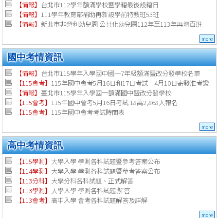
【情報】
台北市112學年額滿學校暨學籍最後設籍日
【
情報
】
111學年教育部補助再新設學前特教班53班
【
情報
】
新北市非營利幼兒園 公共化幼兒園112年至113年再增百班
more
國中考情資訊
【情報】
台北市115學年入學國中國一7年級額滿暨改分發學校名單
【115會考】
115年國中會考5月16日和17日考試 4月10日寄發准考證
【情報】
臺北市115學年入學國一額滿國中暨改分發學校
【115會考】
115年國中會考5月16日考試 18萬2,868人報名
【115會考】
115年國中會考考試時間表
more
高中考情資訊
【115學測】
大學入學 學測各科試題暨參考答案公布
【114學測】
大學入學 學測各科試題暨參考答案公布
【113分科】
大學分科各科試題、正式解答
【113學測】
大學入學 學測各科試題.解答
【113會考】
高中入學 會考各科試題解答及詳解
more