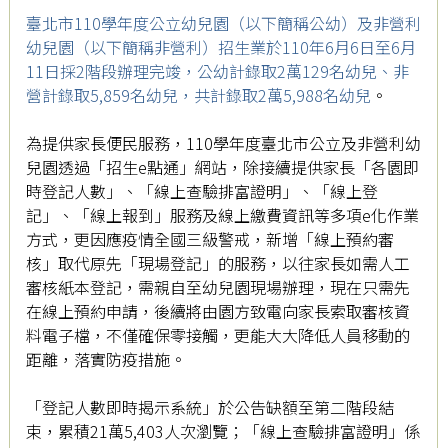
臺北市110學年度公立幼兒園（以下簡稱公幼）及非營利
幼兒園（以下簡稱非營利）招生業於110年6月6日至6月
11日採2階段辦理完竣，公幼計錄取2萬129名幼兒、非
營計錄取5,859名幼兒，共計錄取2萬5,988名幼兒
。
為提供家長便民服務，110學年度臺北市公立及非營利幼
兒園透過「招生e點通」網站，除接續提供家長「各園即
時登記人數」、「線上查驗排富證明」、「線上登
記」、「線上報到」服務及線上繳費資訊等多項e化作業
方式，更因應疫情全國三級警戒，新增「線上預約審
核」取代原先「現場登記」的服務，以往家長如需人工
審核紙本登記，需親自至幼兒園現場辦理，現在只需先
在線上預約申請，後續將由園方致電向家長索取審核資
料電子檔，不僅確保零接觸，更能大大降低人員移動的
距離，落實防疫措施。
「登記人數即時揭示系統」於公告缺額至第二階段結
束，累積21萬5,403人次瀏覽；「線上查驗排富證明」係