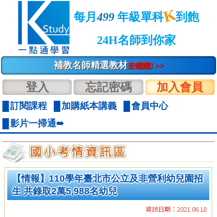
K
每月
499
年級單科
到飽
24H名師到你家
補教名師精選教材
去瞧瞧! >>
登入
忘記密碼
加入會員
訂閱課程
加購紙本講義
會員中心
影片一掃通➠
【情報】110學年臺北市公立及非營利幼兒園招
生 共錄取2萬5,988名幼兒
資訊日期：2021.06.18