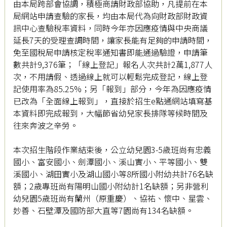
由本局跨部會協調，積極商請財政部協助，凡提前在本
局網站申請查驗的家長，均由本局代為向財政部財政資
訊中心查驗稅率資料，同時今年亦因應疫情與中央商議
延長7天的受理查調時間，讓家長能有足夠的申請時間，
免至國稅局申請核定稅率通知書即能通過驗證，申請筆
數共計9,376筆；「線上登記」報名人次共計2萬1,877人
次，不用請假、透過線上就可以輕鬆完成登記，線上登
記使用率為85.25%；另「報到」部分，今年為因應疫情
已改為「全面線上報到」，直接於招生e點通網站填寫基
本資料即完成報到，大幅節省幼兒家長排隊等候時間及
往來奔波之辛勞。
本次招生階段作業結束後，公立幼兒園3-5歲班尚有忠義
國小、富安國小、劍潭國小、溪山實小、平等國小、雙
溪國小、湖田實小及湖山國小等8所國小附幼共計76名缺
額；2歲專班尚有陽明山國小附幼計1名缺額；另非營利
幼兒園5歲班尚有蘭州（原重慶）、協祐、懷中、星雲、
妙善、石壁潭及國防部大直等7園尚有134名缺額。