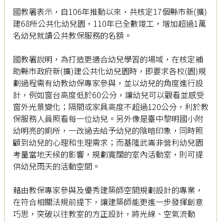
國教署表示，自106年推動以來，共核定17個縣市新(擴)
建68所公共化幼兒園，110年已全數竣工，增加超過1萬
名幼兒就讀公共教保服務的名額。
國教署說明，為打造更適合幼兒學習的場域，在核定補
助縣市政府新(擴)建公共化幼兒園時，即要求各校(園)規
劃過程需有幼教幼保專家參與，並以幼兒的角度進行設
計，例如窗台高度低於60公分，讓幼兒可以觀看並感受
窗外光景變化；隔間或家具高度不超過120公分，利於教
保服務人員照看每一位幼兒。另外像是臺中黎明國小附
幼明亮的廁所，一改過去給予幼兒的陰暗印象，同時照
顧到幼兒的心理和生理需求；而基隆武崙非營利幼兒園
考量當地天候的影響，規劃寬闊的室內活動室，則可提
供幼兒雨天的活動空間。
藉由教保專家參與及優秀建築師空間規劃設計的專業，
在符合相關法規前提下，讓建築師能更進一步發揮創意
巧思，突破以往教室的方正設計，將光線、空氣流動