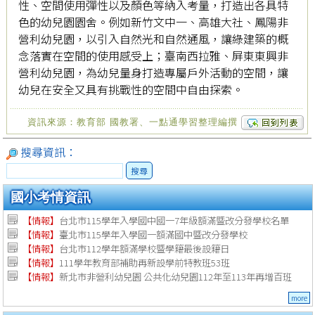
性、空間使用彈性以及顏色等納入考量，打造出各具特
色的幼兒園園舍。例如新竹文中一、高雄大社、鳳陽非
營利幼兒園，以引入自然光和自然通風，讓綠建築的概
念落實在空間的使用感受上；臺南西拉雅、屏東東興非
營利幼兒園，為幼兒量身打造專屬戶外活動的空間，讓
幼兒在安全又具有挑戰性的空間中自由探索。
資訊來源：教育部 國教署、一點通學習整理編撰
搜尋資訊：
搜尋
國小考情資訊
【情報】
台北市115學年入學國中國一7年級額滿暨改分發學校名單
【情報】
臺北市115學年入學國一額滿國中暨改分發學校
【情報】
台北市112學年額滿學校暨學籍最後設籍日
【
情報
】
111學年教育部補助再新設學前特教班53班
【
情報
】
新北市非營利幼兒園 公共化幼兒園112年至113年再增百班
more