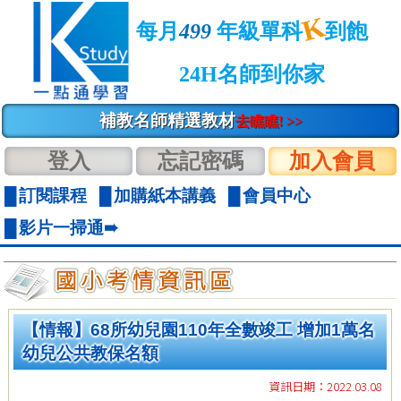
K
每月
499
年級單科
到飽
24H名師到你家
補教名師精選教材
去瞧瞧! >>
登入
忘記密碼
加入會員
訂閱課程
加購紙本講義
會員中心
影片一掃通➠
【情報】68所幼兒園110年全數竣工 增加1萬名
幼兒公共教保名額
資訊日期：2022.03.08