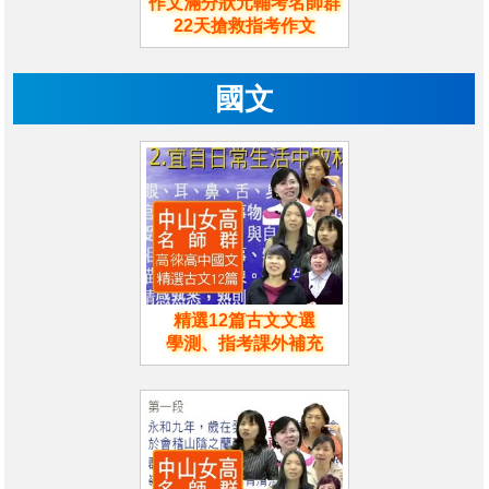
作文滿分狀元輔考名師群
22天搶救指考作文
國文
精選12篇古文文選
學測、指考課外補充