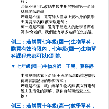
程；
若聽不懂可以改聽中規中矩的數學第一名師
林晟老師教學；
若還是不懂，還有師大體系正規出身的數學
王牌資深名師 蔡秉琨老師；
萬一還是不懂，還有平易近人的數學首席名
師 陳悅老師。我們擁有眾多名師任您挑選。
例二：若購買七年級(國一)生物單科，
購買有效時限內，七年級(國一)生物單
科課程您都可以K到飽
▼ 七年級(國一)生物名師 王興、蔡采靜
由游夏團隊旗下名師 王興老師老師讓您擺脫
傳統背誦記憶的學習方式；
若還是不懂，就由專業生物名師 蔡采靜老師
經由生活化的講解，讓你自然而然愛上生
物！
例三：若購買十年級(高一)數學單科，