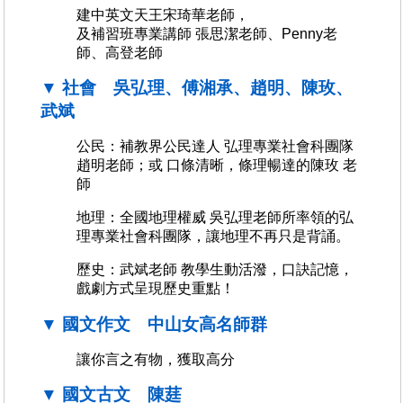
建中英文天王宋琦華老師，
及補習班專業講師 張思潔老師、Penny老
師、高登老師
▼ 社會 吳弘理、傅湘承、趙明、陳玫、
武斌
公民：補教界公民達人 弘理專業社會科團隊
趙明老師；或 口條清晰，條理暢達的陳玫 老
師
地理：全國地理權威 吳弘理老師所率領的弘
理專業社會科團隊，讓地理不再只是背誦。
歷史：武斌老師 教學生動活潑，口訣記憶，
戲劇方式呈現歷史重點！
▼ 國文作文 中山女高名師群
讓你言之有物，獲取高分
▼ 國文古文 陳莛