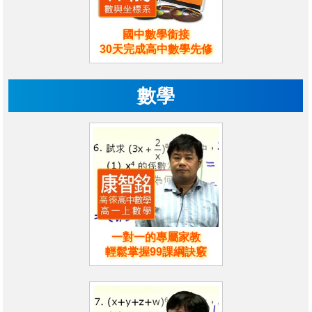
國中數學銜接
30天完成高中數學先修
數學
一對一的專屬家教
輕鬆掌握99課綱訣竅