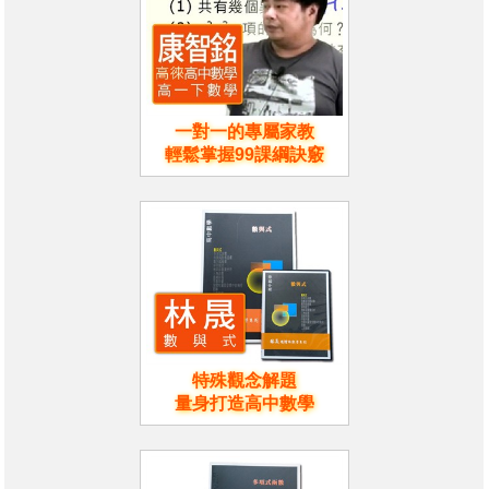
一對一的專屬家教
輕鬆掌握99課綱訣竅
特殊觀念解題
量身打造高中數學