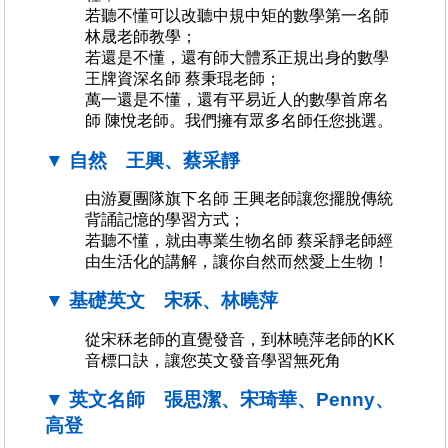
若聽不懂可以改聽中規中矩的數學第一名師
林晟老師教學；
若還是不懂，還有師大體系正規出身的數學
王牌資深名師 蔡秉琨老師；
萬一還是不懂，還有平易近人的數學首席名
師 陳悅老師。我們擁有眾多名師任您挑選。
▼ 自然 王興、蔡采靜
由游夏團隊旗下名師 王興老師讓您擺脫傳統
背誦記憶的學習方式；
若聽不懂，就由專業生物名師 蔡采靜老師經
由生活化的講解，讓你自然而然愛上生物！
▼ 基礎英文 宋秝、林曉萍
從宋秝老師的直覺發音，到林曉萍老師的KK
音標口訣，讓您英文發音學習無死角
▼ 英文名師 張思潔、宋琦華、Penny、
高登