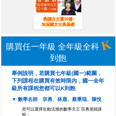
熟讀古文選30篇
加深國文古典基礎
K
購買任一年級 全年級全科
到飽
舉例說明，若購買七年級(國一)範圍，
下列課程在購買有效時限內，國一全年
級所有課程您都可以K到飽
▼ 數學名師 宗勇、林晟、蔡秉琨、陳悅
您可以選擇生動活潑的數學天王 宗勇老師課
程；