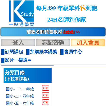
K
每月
499
年級單科
到飽
24H名師到你家
補教名師精選教材
去瞧瞧! >>
登入
忘記密碼
加入會員
訂閱課程
加購紙本講義
會員中心
影片一掃通➠
分類目錄
(下拉看課程)
國小-一、二年級
訂閱
國小-三、四年級
訂閱
國小-五、六年級
訂閱