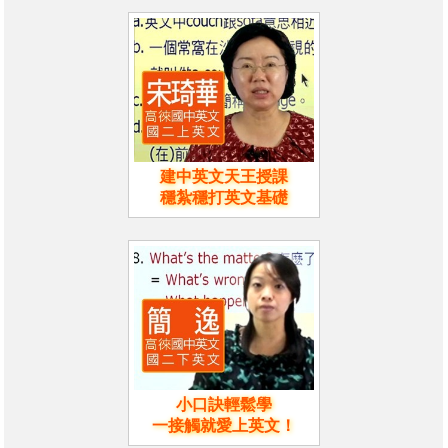
建中英文天王授課
穩紮穩打英文基礎
小口訣輕鬆學
一接觸就愛上英文！