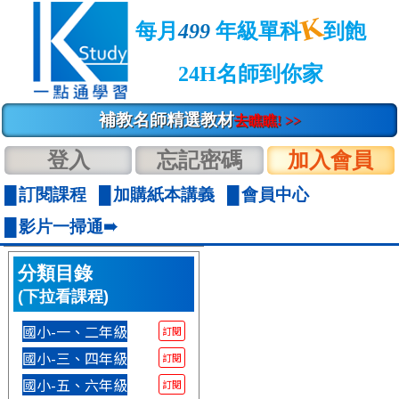
K
每月
499
年級單科
到飽
24H名師到你家
補教名師精選教材
去瞧瞧! >>
登入
忘記密碼
加入會員
訂閱課程
加購紙本講義
會員中心
影片一掃通➠
分類目錄
(下拉看課程)
國小-一、二年級
訂閱
國小-三、四年級
訂閱
國小-五、六年級
訂閱