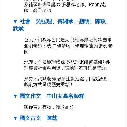
及補習班專業講師 張思潔老師、Penny老
師、高登老師
▼ 社會 吳弘理、傅湘承、趙明、陳玫、
武斌
公民：補教界公民達人 弘理專業社會科團隊
趙明老師；或 口條清晰，條理暢達的陳玫 老
師
地理：全國地理權威 吳弘理老師所率領的弘
理專業社會科團隊，讓地理不再只是背誦。
歷史：武斌老師 教學生動活潑，口訣記憶，
戲劇方式呈現歷史重點！
▼ 國文作文 中山女高名師群
讓你言之有物，獲取高分
▼ 國文古文 陳莛