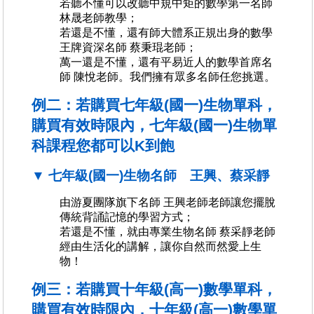
若聽不懂可以改聽中規中矩的數學第一名師
林晟老師教學；
若還是不懂，還有師大體系正規出身的數學
王牌資深名師 蔡秉琨老師；
萬一還是不懂，還有平易近人的數學首席名
師 陳悅老師。我們擁有眾多名師任您挑選。
例二：若購買七年級(國一)生物單科，
購買有效時限內，七年級(國一)生物單
科課程您都可以K到飽
▼ 七年級(國一)生物名師 王興、蔡采靜
由游夏團隊旗下名師 王興老師老師讓您擺脫
傳統背誦記憶的學習方式；
若還是不懂，就由專業生物名師 蔡采靜老師
經由生活化的講解，讓你自然而然愛上生
物！
例三：若購買十年級(高一)數學單科，
購買有效時限內，十年級(高一)數學單