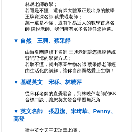
林晟老師教學；
若還是不懂，還有師大體系正規出身的數學
王牌資深名師 蔡秉琨老師；
萬一還是不懂，還有平易近人的數學首席名
師 陳悅老師。我們擁有眾多名師任您挑選。
▼ 自然 王興、蔡采靜
由游夏團隊旗下名師 王興老師讓您擺脫傳統
背誦記憶的學習方式；
若聽不懂，就由專業生物名師 蔡采靜老師經
由生活化的講解，讓你自然而然愛上生物！
▼ 基礎英文 宋秝、林曉萍
從宋秝老師的直覺發音，到林曉萍老師的KK
音標口訣，讓您英文發音學習無死角
▼ 英文名師 張思潔、宋琦華、Penny、
高登
建中英文天王宋琦華老師，