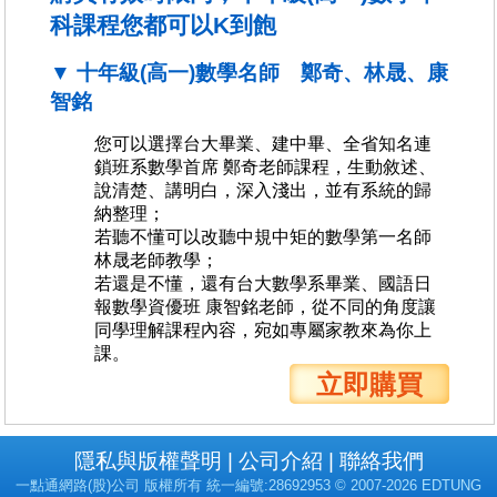
科課程您都可以K到飽
▼ 十年級(高一)數學名師 鄭奇、林晟、康
智銘
您可以選擇台大畢業、建中畢、全省知名連
鎖班系數學首席 鄭奇老師課程，生動敘述、
說清楚、講明白，深入淺出，並有系統的歸
納整理；
若聽不懂可以改聽中規中矩的數學第一名師
林晟老師教學；
若還是不懂，還有台大數學系畢業、國語日
報數學資優班 康智銘老師，從不同的角度讓
同學理解課程內容，宛如專屬家教來為你上
課。
立即購買
隱私與版權聲明
公司介紹
聯絡我們
一點通網路(股)公司 版權所有 統一編號:28692953 © 2007-2026 EDTUNG