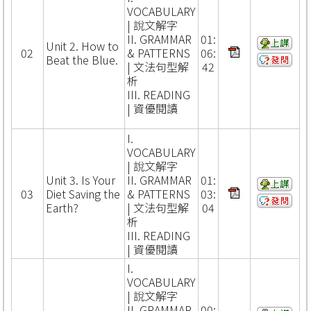
VOCABULARY
| 說文解字
II. GRAMMAR
01:
Unit 2. How to
02
& PATTERNS
06:
Beat the Blue.
| 文法句型解
42
析
III. READING
| 資優閱讀
I.
VOCABULARY
| 說文解字
Unit 3. Is Your
II. GRAMMAR
01:
03
Diet Saving the
& PATTERNS
03:
Earth?
| 文法句型解
04
析
III. READING
| 資優閱讀
I.
VOCABULARY
| 說文解字
II. GRAMMAR
00: