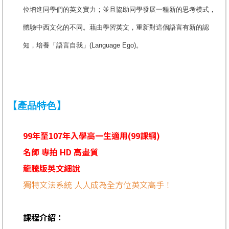
位增進同學們的英文實力；並且協助同學發展一種新的思考模式，
體驗中西文化的不同。藉由學習英文，重新對這個語言有新的認
知，培養「語言自我」(Language Ego)。
【產品特色】
99年至107年入學高一生適用(99課綱)
名師 專拍 HD 高畫質
龍騰版英文細說
獨特文法系統 人人成為全方位英文高手！
課程介紹：