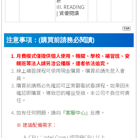
析
III. READING
| 資優閱讀
注意事項：(購買前請務必閱讀)
月費模式僅提供個人使用。機關、學校、補習班、安
親班等法人請另洽公播版，違者依法追究。
線上補習課程可使用現金購買，購買前請先登入會
員。
購買前請務必先確認可正常觀看試看課程，如果因未
確認即購買，導致您的權益受損，本公司不負任何責
任。
如有任何問題，請向『
客服中心
』反應。
※ 建議配備需求：
CPU：Intel Core i 或同級CPU 以上