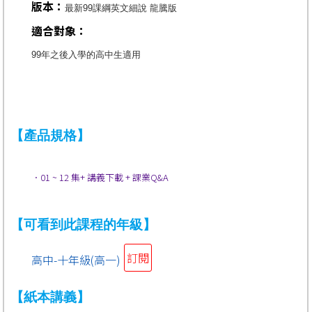
版本：
最新99課綱英文細說 龍騰版
適合對象：
99年之後入學的高中生適用
【產品規格】
．01 ~ 12 集+ 講義下載 + 課業Q&A
【可看到此課程的年級】
訂閱
高中-十年級(高一)
【紙本講義】