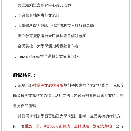
．
美國紐約語言教育中心英文老師
．
全台知名補習班英文老師
．
大學學科能力測驗、指定考科英文科解題老師
．
國立教育廣播電台全民英檢節目解說老師
．
全民英檢、大學學測指考暢銷書作者
．
Taiwan News雙語週報英文解說老師
教學特色：
．
武璁老師
擅長英文結構分析
規則轉換為句子寫作的實力，克服全
民英檢英文寫作的恐懼；活用文法，將來有機會開口說英文時，則
會更自然流暢。
．
針對同學們的學習盲點及大學學測、指考、全民英檢的考試方
向，著
重讀、寫、考試技巧的養成，並輔以聽、說能力加強
，全方