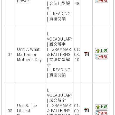
Power.
| 文法句型解
48
析
III. READING
| 資優閱讀
I.
VOCABULARY
| 說文解字
Unit 7. What
II. GRAMMAR
01:
07
Matters on
& PATTERNS
08:
Mother s Day.
| 文法句型解
10
析
III. READING
| 資優閱讀
I.
VOCABULARY
| 說文解字
Unit 8. The
II. GRAMMAR
01:
08
Littlest
& PATTERNS
00: