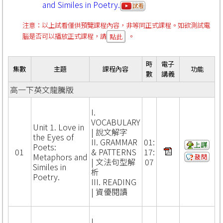
and Similes in Poetry.
注意：以上試看僅供預覽課程內容，非等同正式課程。如欲測試電
腦是否可以播放正式課程，請
。
點此
時
電子
集數
主題
課程內容
功能
數
講義
高一下英文龍騰版
I.
VOCABULARY
Unit 1. Love in
| 說文解字
the Eyes of
II. GRAMMAR
01:
Poets:
01
& PATTERNS
17:
Metaphors and
| 文法句型解
07
Similes in
析
Poetry.
III. READING
| 資優閱讀
I.