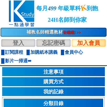
K
每月
499
年級單科
到飽
24H名師到你家
補教名師精選教材
去瞧瞧! >>
登入
忘記密碼
加入會員
訂閱課程
加購紙本講義
會員中心
影片一掃通➠
注意事項
購買方式
我的記錄
分類目錄