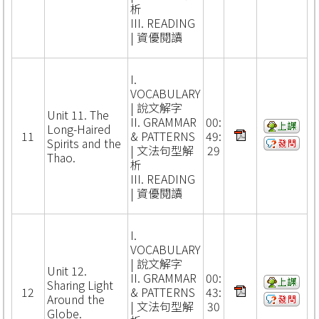
析
III. READING
| 資優閱讀
I.
VOCABULARY
| 說文解字
Unit 11. The
II. GRAMMAR
00:
Long-Haired
11
& PATTERNS
49:
Spirits and the
| 文法句型解
29
Thao.
析
III. READING
| 資優閱讀
I.
VOCABULARY
| 說文解字
Unit 12.
II. GRAMMAR
00:
Sharing Light
12
& PATTERNS
43:
Around the
| 文法句型解
30
Globe.