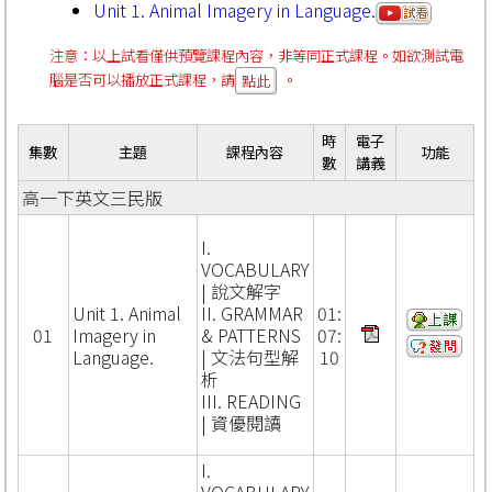
Unit 1. Animal Imagery in Language.
注意：以上試看僅供預覽課程內容，非等同正式課程。如欲測試電
腦是否可以播放正式課程，請
。
點此
時
電子
集數
主題
課程內容
功能
數
講義
高一下英文三民版
I.
VOCABULARY
| 說文解字
Unit 1. Animal
II. GRAMMAR
01:
01
Imagery in
& PATTERNS
07:
Language.
| 文法句型解
10
析
III. READING
| 資優閱讀
I.
VOCABULARY