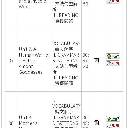
and a Piece of
| 文法句型解
50
Wood.
析
III. READING
| 資優閱讀
I.
VOCABULARY
Unit 7. A
| 說文解字
Human War for
II. GRAMMAR
00:
07
a Battle
& PATTERNS
57:
Among
| 文法句型解
30
Goddesses.
析
III. READING
| 資優閱讀
I.
VOCABULARY
| 說文解字
Unit 8.
II. GRAMMAR
00:
08
Mother's
& PATTERNS
45: