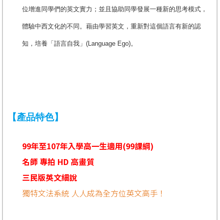
位增進同學們的英文實力；並且協助同學發展一種新的思考模式，
體驗中西文化的不同。藉由學習英文，重新對這個語言有新的認
知，培養「語言自我」(Language Ego)。
【產品特色】
99年至107年入學高一生適用(99課綱)
名師 專拍 HD 高畫質
三民版英文細說
獨特文法系統 人人成為全方位英文高手！