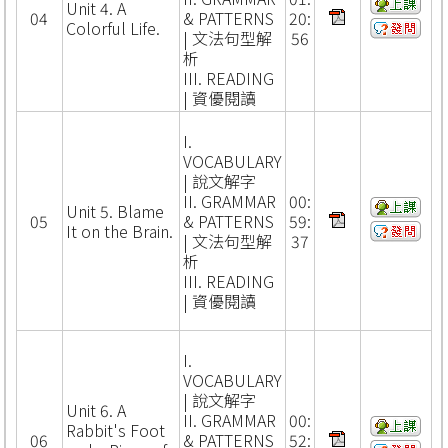
Unit 4. A
04
& PATTERNS
20:
Colorful Life.
| 文法句型解
56
析
III. READING
| 資優閱讀
I.
VOCABULARY
| 說文解字
II. GRAMMAR
00:
Unit 5. Blame
05
& PATTERNS
59:
It on the Brain.
| 文法句型解
37
析
III. READING
| 資優閱讀
I.
VOCABULARY
| 說文解字
Unit 6. A
II. GRAMMAR
00:
Rabbit's Foot
06
& PATTERNS
52: