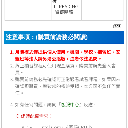
析
III. READING
| 資優閱讀
注意事項：(購買前請務必閱讀)
月費模式僅提供個人使用。機關、學校、補習班、安
親班等法人請另洽公播版，違者依法追究。
線上補習課程可使用現金購買，購買前請先登入會
員。
購買前請務必先確認可正常觀看試看課程，如果因未
確認即購買，導致您的權益受損，本公司不負任何責
任。
如有任何問題，請向『
客服中心
』反應。
※ 建議配備需求：
CPU：Intel Core i 或同級CPU 以上