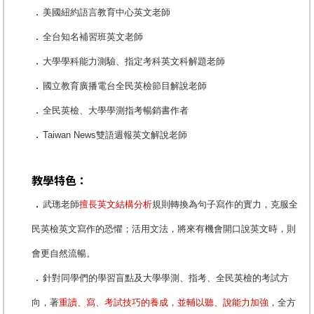
．
美國紐約語言教育中心英文老師
．
全台知名補習班英文老師
．
大學學科能力測驗、指定考科英文科解題老師
．
國立教育廣播電台全民英檢節目解說老師
．
全民英檢、大學學測指考暢銷書作者
．
Taiwan News雙語週報英文解說老師
教學特色：
．
武璁老師
擅長英文結構分析
規則轉換為句子寫作的實力，克服全
民英檢英文寫作的恐懼；活用文法，將來有機會開口說英文時，則
會更自然流暢。
．
針對同學們的學習盲點及大學學測、指考、全民英檢的考試方
向，著
重讀、寫、考試技巧的養成，並輔以聽、說能力加強
，全方