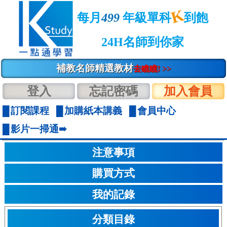
K
每月
499
年級單科
到飽
24H名師到你家
補教名師精選教材
去瞧瞧! >>
登入
忘記密碼
加入會員
訂閱課程
加購紙本講義
會員中心
影片一掃通➠
注意事項
購買方式
我的記錄
分類目錄