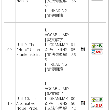
Hands.
| 文法句型解
36
析
III. READING
| 資優閱讀
I.
VOCABULARY
| 說文解字
Unit 9. The
II. GRAMMAR
01:
09
"Hero" Called
& PATTERNS
05:
Frankenstein.
| 文法句型解
56
析
III. READING
| 資優閱讀
I.
VOCABULARY
| 說文解字
Unit 10. The
II. GRAMMAR
00:
10
Alternative
& PATTERNS
50:
Nobel Prize.
| 文法句型解
42