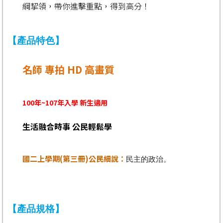
綱挈領，帶你進擊重點，得到高分！
【產品特色】
名師 專拍 HD 高畫質
100年~107年入學 新生適用
生活融合時事 公民輕鬆學
國二上學期(第三冊)公民細說：
民主的政治。
【產品規格】