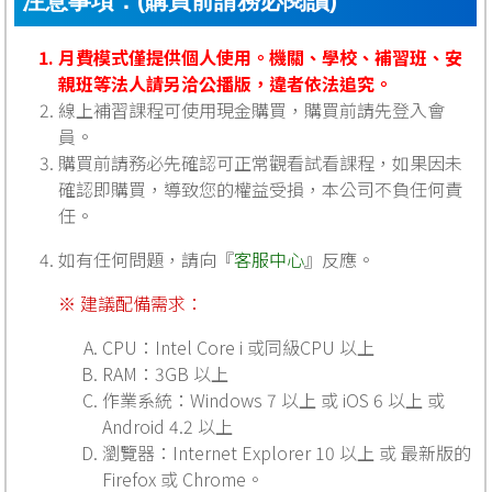
注意事項：(購買前請務必閱讀)
月費模式僅提供個人使用。機關、學校、補習班、安
親班等法人請另洽公播版，違者依法追究。
線上補習課程可使用現金購買，購買前請先登入會
員。
購買前請務必先確認可正常觀看試看課程，如果因未
確認即購買，導致您的權益受損，本公司不負任何責
任。
如有任何問題，請向『
客服中心
』反應。
※ 建議配備需求：
CPU：Intel Core i 或同級CPU 以上
RAM：3GB 以上
作業系統：Windows 7 以上 或 iOS 6 以上 或
Android 4.2 以上
瀏覽器：Internet Explorer 10 以上 或 最新版的
Firefox 或 Chrome。