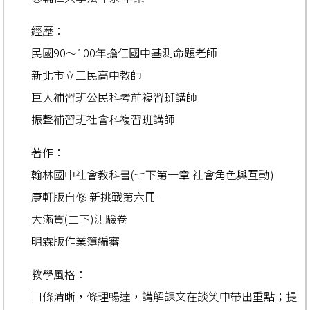
經歷：
民國90～100年擔任國中基測命題老師
新北市立三民高中教師
巨人補習班公民科考前複習班講師
振聲補習班社會科複習班講師
著作：
翰林國中社會教科書(七下第一章 社會角色與互動)
康軒版自修 新挑戰第六冊
大滿貫(二下)測驗卷
明霖版作業簿編審
教學風格：
口條清晰，條理暢達，講解課文在談笑中帶出重點；提