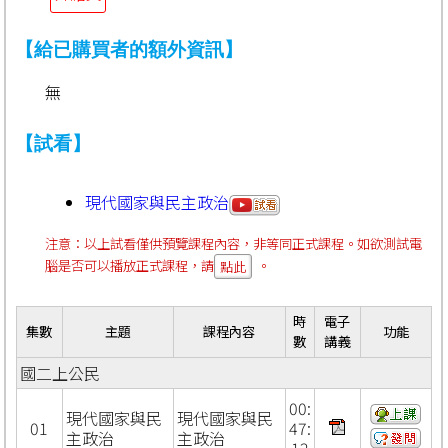
【給已購買者的額外資訊】
無
【試看】
現代國家與民主政治
注意：以上試看僅供預覽課程內容，非等同正式課程。如欲測試電
腦是否可以播放正式課程，請
。
點此
時
電子
集數
主題
課程內容
功能
數
講義
國二上公民
00:
現代國家與民
現代國家與民
01
47:
主政治
主政治
12