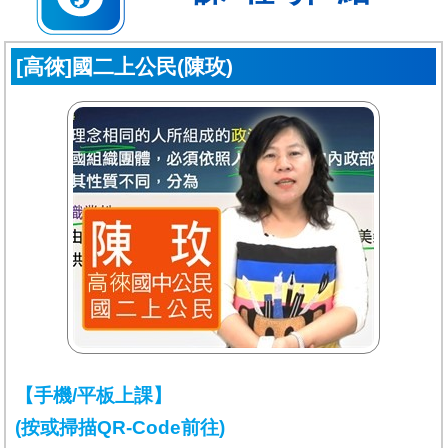
[高徠]國二上公民(陳玫)
【手機/平板上課】
(按或掃描QR-Code前往)