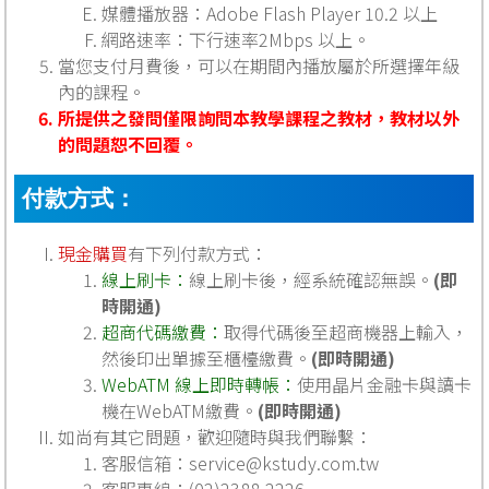
媒體播放器：Adobe Flash Player 10.2 以上
網路速率：下行速率2Mbps 以上。
當您支付月費後，可以在期間內播放屬於所選擇年級
內的課程。
所提供之發問僅限詢問本教學課程之教材，教材以外
的問題恕不回覆。
付款方式：
現金購買
有下列付款方式：
線上刷卡：
線上刷卡後，經系統確認無誤。
(即
時開通)
超商代碼繳費：
取得代碼後至超商機器上輸入，
然後印出單據至櫃檯繳費。
(即時開通)
WebATM 線上即時轉帳：
使用晶片金融卡與讀卡
機在WebATM繳費。
(即時開通)
如尚有其它問題，歡迎隨時與我們聯繫：
客服信箱：
service@kstudy.com.tw