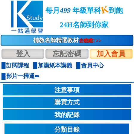
K
每月
499
年級單科
到飽
24H名師到你家
補教名師精選教材
去瞧瞧! >>
登入
忘記密碼
加入會員
訂閱課程
加購紙本講義
會員中心
影片一掃通➠
注意事項
購買方式
我的記錄
分類目錄