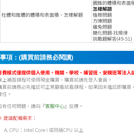
圓錐的體積和表面
怎樣解題
柱體和錐體的體積和表面積、怎樣解題
植樹問題
方陣問題
雞兔問題
簡化問題-找規律
挑戰題解答(49-51)
事項：(購買前請務必閱讀)
月費模式僅提供個人使用。機關、學校、補習班、安親班等法人
線上補習課程可使用現金購買，購買前請先登入會員。
購買前請務必先確認可正常觀看試看課程，如果因未確認即購買
責任。
如有任何問題，請向『
客服中心
』反應。
※ 建議配備需求：
CPU：Intel Core i 或同級CPU 以上