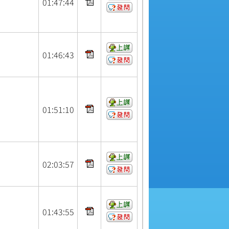
01:
47:
44
01:
46:
43
01:
51:
10
02:
03:
57
01:
43:
55