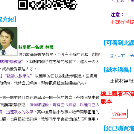
注意：
資介紹】
本課程僅
【可看到此
數學第一名師 林晟
致力於基礎數學教學，至今有十餘年經驗。創辦
國小-五、
實驗數學教室”
，無數的學子在老師的啟發下，進入一流大
，成為優秀數理人才。
【紙本講義
創
“啟動式教學法”
以簡單的口訣啟動數學觀念，強調用
此教材無紙
念解題，代替公式解題，幫你把邏輯頭腦組織起來。
線上觀看不
一個一個的題目為經緯串起一個一個的觀念，帶領同學由題
版本
中理解數學觀念。
每個課程後，均有立即練習，以達到立即
饋、迅速吸收的效果
，其中並穿插小故事來啟示
同學
正確的
介紹頁
生觀，也穿插記憶訓練，教導
同學
學會記憶的技巧和應用。
【給已購買