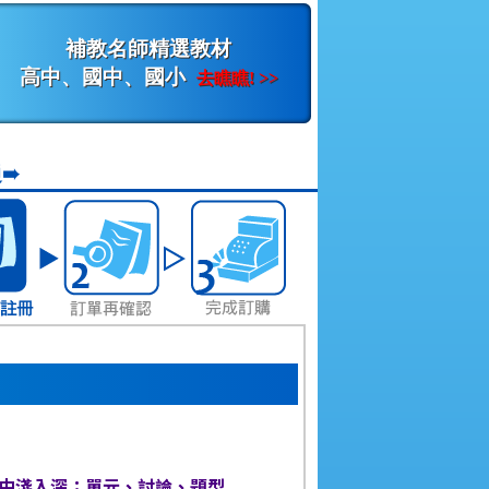
補教名師精選教材
高中、國中、國小
去瞧瞧! >>
➠
】
由淺入深；單元、討論、題型