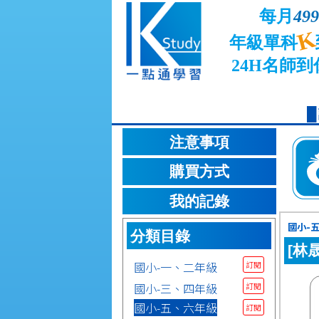
每月
499
K
年級單科
24H名師到
注意事項
購買方式
我的記錄
國小-五
分類目錄
[林
國小-一、二年級
訂閱
國小-三、四年級
訂閱
國小-五、六年級
訂閱