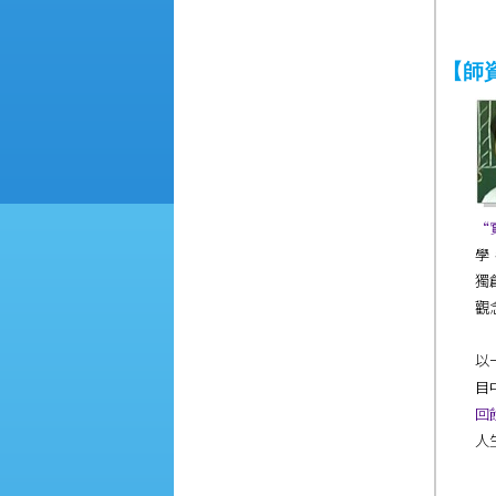
【師
“
學
獨
觀
以
目
回
人