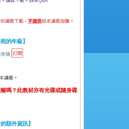
提供
講義下載，
不提供
紙本講義加購
。
課程的年級】
訂閱
六年級
】
本講義。
流暢嗎？此教材亦有光碟或隨身碟
者的額外資訊】