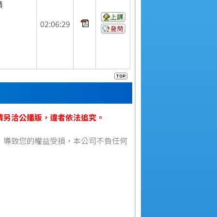
積
02:
06:
29
請另洽公播版，違者依法追究。
，導致您的權益受損，本公司不負任何