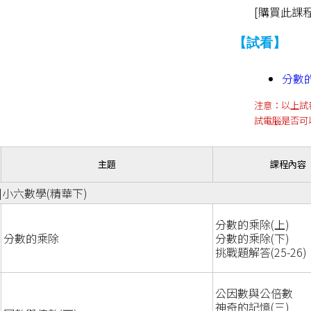
[購買此課
【試看】
分數
注意：以上試
試電腦是否可
主題
課程內容
]小六數學(精華下)
分數的乘除(上)
分數的乘除
分數的乘除(下)
挑戰題解答(25-26)
公因數與公倍數
神奇的記憶(三)