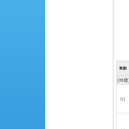
集數
[林晟
01