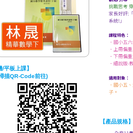
挑戰思考 
家長好評:
系統!」
課程特色：
．國小五六
．上冊偏重
．下冊偏重
．細說版-
機/平板上課】
掃描QR-Code前往)
適用對象：
．國小五、
子。
【產品規格
．全套11集