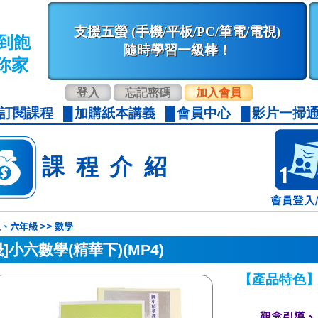
支援五螢 (手機/平板/PC/筆電/電視)
到飽
隨時學習一級棒！
你家
登入
忘記密碼
加入會員
訂閱課程
加購紙本講義
會員中心
影片一掃通
課程介紹
、六年級 >> 數學
晟]小六數學(精華下)(MP4)
【產品特色
觀念引導、