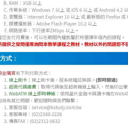
RAM：3GB 以上
作業系統：Windows 7 以上 或 iOS 6 以上 或 Android 4.2 
瀏覽器：Internet Explorer 10 以上 或 最新版的 Firefox 或
媒體播放器：Adobe Flash Player 10.2 以上
網路速率：下行速率2Mbps 以上。
當您支付月費後，可以在期間內播放屬於所選擇年級內的課程。
所提供之發問僅限詢問本教學課程之教材，教材以外的問題恕不
方式：
現金購買
有下列付款方式：
線上刷卡：
線上刷卡後，經系統確認無誤。
(即時開通)
超商代碼繳費：
取得代碼後至超商機器上輸入，然後印出單
WebATM 線上即時轉帳：
使用晶片金融卡與讀卡機在WebA
如尚有其它問題，歡迎隨時與我們聯繫：
客服信箱：
service@kstudy.com.tw
客服專線：(02)2388-2226
傳真FAX：(02)2312-0632