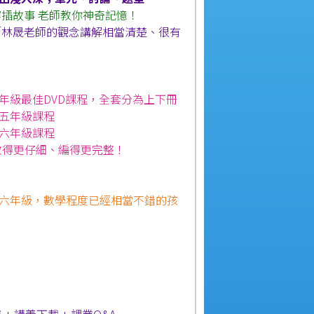
穿插故事 老師教你神奇記憶！
「林晟老師的觀念講解相當清楚、很有
年級最佳DVD課程，全套分為上下冊
五年級課程
六年級課程
教得更仔細、編得更完整！
六年級，數學程度已經相當不錯的孩
】
 + 講義下載 + 課業Q&A