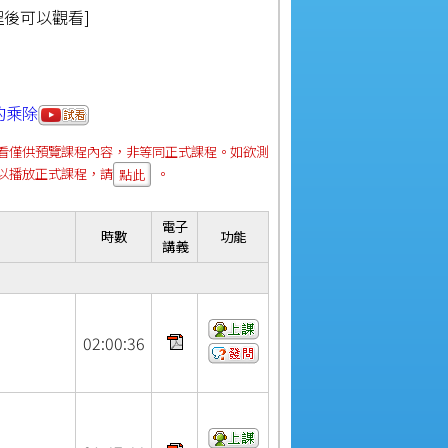
程後可以觀看]
的乘除
看僅供預覽課程內容，非等同正式課程。如欲測
以播放正式課程，請
。
點此
電子
時數
功能
講義
02:
00:
36