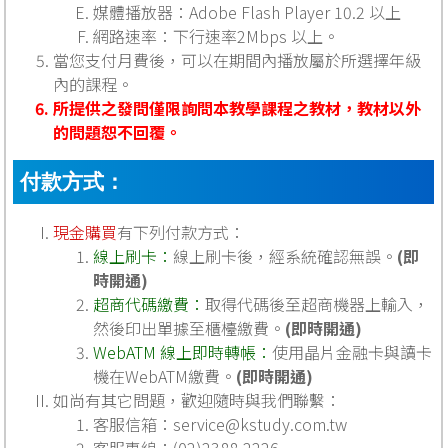
媒體播放器：Adobe Flash Player 10.2 以上
網路速率：下行速率2Mbps 以上。
當您支付月費後，可以在期間內播放屬於所選擇年級
內的課程。
所提供之發問僅限詢問本教學課程之教材，教材以外
的問題恕不回覆。
付款方式：
現金購買
有下列付款方式：
線上刷卡：
線上刷卡後，經系統確認無誤。
(即
時開通)
超商代碼繳費：
取得代碼後至超商機器上輸入，
然後印出單據至櫃檯繳費。
(即時開通)
WebATM 線上即時轉帳：
使用晶片金融卡與讀卡
機在WebATM繳費。
(即時開通)
如尚有其它問題，歡迎隨時與我們聯繫：
客服信箱：
service@kstudy.com.tw