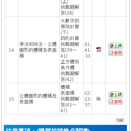
(上)
挑戰題解
答(38)
大數字的
乘除計算
(下)
四則計算
乘法和除法、立體
挑戰題解
01:
14
圖形的體積及表面
答(39～
41:
積
41)
33
正方體和
長方體
挑戰題解
答(42)
體積
表面積
02:
立體圖形的體積及
15
挑戰題解
23:
無
表面積
答(43～
57
47)