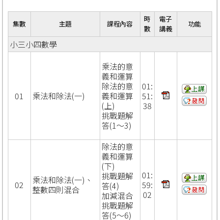
時
電子
集數
主題
課程內容
功能
數
講義
小三小四數學
乘法的意
義和運算
除法的意
01:
01
乘法和除法(一)
義和運算
51:
(上)
38
挑戰題解
答(1～3)
除法的意
義和運算
(下)
01:
挑戰題解
乘法和除法(一)、
02
59:
答(4)
整數四則混合
02
加減混合
挑戰題解
答(5～6)