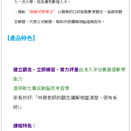
入一流大學，成為優秀數理人才。
．獨創
“啟動式教學法”
以簡單的口訣啟動數學觀念，強調用觀
念解題，代替公式解題，幫助你把邏輯頭腦組織起來。
【產品特色】
建立觀念、立即練習、實力評量
由淺入深培養基礎數學
能力
潛移默化養成動腦思考習慣
家長好評:「林晟老師的觀念講解相當清楚、很有系
統!」
課程特色：