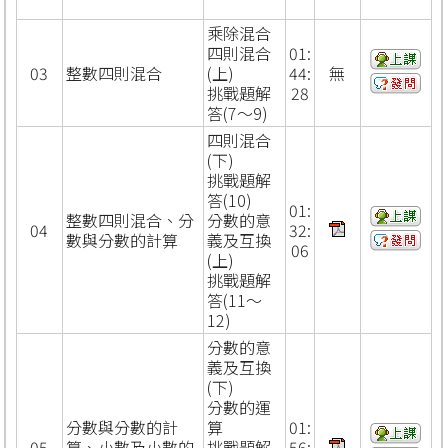
乘除混合
四則混合
01:
03
整數四則混合
(上)
44:
無
挑戰題解
28
答(7～9)
四則混合
(下)
挑戰題解
答(10)
01:
整數四則混合、分
分數的意
04
32:
數與分數的計算
義及互換
06
(上)
挑戰題解
答(11～
12)
分數的意
義及互換
(下)
分數的運
分數與分數的計
算
01:
05
算、小數及小數的
挑戰題解
56: