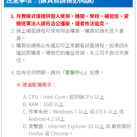
注意事項：(購買前請務必閱讀)
月費模式僅提供個人使用。機關、學校、補習班、安
親班等法人請另洽公播版，違者依法追究。
線上補習課程可使用現金購買，購買前請先登入會
員。
購買前請務必先確認可正常觀看試看課程，如果因未
確認即購買，導致您的權益受損，本公司不負任何責
任。
如有任何問題，請向『
客服中心
』反應。
※ 建議配備需求：
CPU：Intel Core i 或同級CPU 以上
RAM：3GB 以上
作業系統：Windows 7 以上 或 iOS 6 以上 或
Android 4.2 以上
瀏覽器：Internet Explorer 10 以上 或 最新版的
Firefox 或 Chrome。