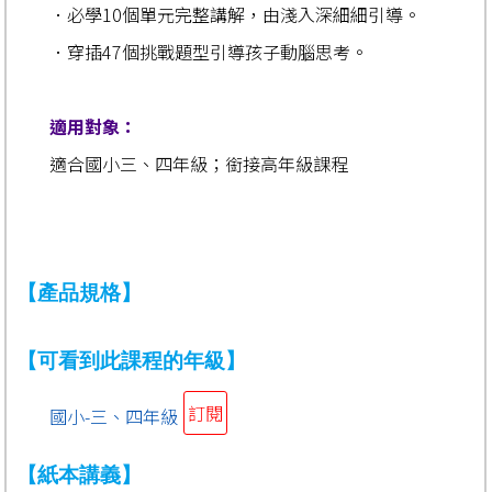
．
必學10個單元完整講解，由淺入深細細引導。
．
穿插47個挑戰題型引導孩子動腦思考。
適用對象：
適合國小三、四年級；銜接高年級課程
【產品規格】
【可看到此課程的年級】
訂閱
國小-三、四年級
【紙本講義】