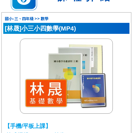
國小-三、四年級 >> 數學
[林晟]小三小四數學(MP4)
【手機/平板上課】