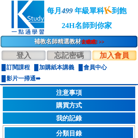
K
每月
499
年級單科
到飽
24H名師到你家
補教名師精選教材
去瞧瞧! >>
登入
忘記密碼
加入會員
訂閱課程
加購紙本講義
會員中心
影片一掃通➠
注意事項
購買方式
我的記錄
分類目錄