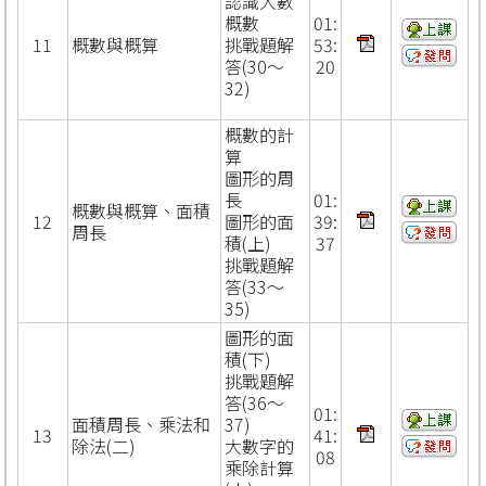
認識大數
概數
01:
11
概數與概算
挑戰題解
53:
答(30～
20
32)
概數的計
算
圖形的周
長
01:
概數與概算、面積
12
圖形的面
39:
周長
積(上)
37
挑戰題解
答(33～
35)
圖形的面
積(下)
挑戰題解
答(36～
01:
面積周長、乘法和
37)
13
41:
除法(二)
大數字的
08
乘除計算