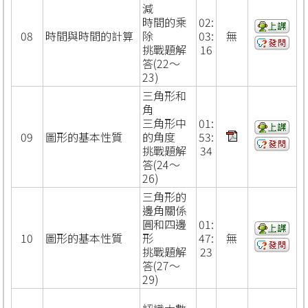
減
時間的乘
02:
08
時間與時間的計算
除
03:
無
挑戰題解
16
答(22～
23)
三角形和
角
三角形中
01:
09
圖形的基本性質
的角度
53:
挑戰題解
34
答(24～
26)
三角形的
邊角關係
圓和四邊
01:
10
圖形的基本性質
形
47:
無
挑戰題解
23
答(27～
29)