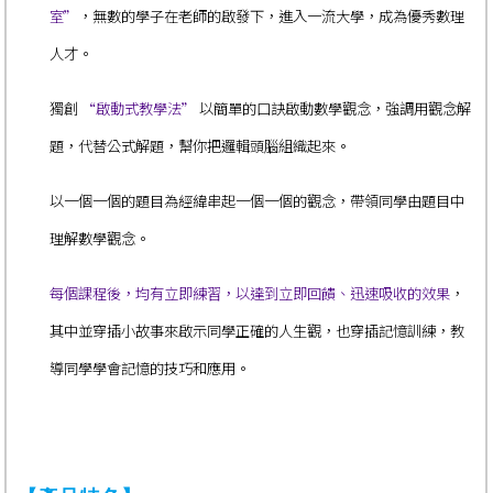
室”
，無數的學子在老師的啟發下，進入一流大學，成為優秀數理
人才。
獨創
“啟動式教學法”
以簡單的口訣啟動數學觀念，強調用觀念解
題，代替公式解題，幫你把邏輯頭腦組織起來。
以一個一個的題目為經緯串起一個一個的觀念，帶領同學由題目中
理解數學觀念。
每個課程後，均有立即練習，以達到立即回饋、迅速吸收的效果
，
其中並穿插小故事來啟示
同學
正確的人生觀，也穿插記憶訓練，教
導
同學
學會記憶的技巧和應用。