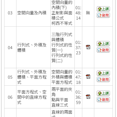
空間向量的
內積(下)
01:
03
空間向量及內積
正射影與面
48:
無
積公式
14
柯西不等式
三階行列式
與體積
01:
行列式、外積及
行列式的性
04
37:
體積
質(一)
23
行列式的性
質(二)
行列式、外積及
空間向量的
01:
05
體積、平面方程
外積與體積
47:
式
平面方程式
18
兩平面的夾
平面方程式、空
01:
角
06
間中的直線方程
36:
點與平面
式
59
直線三式
直線的兩面
式