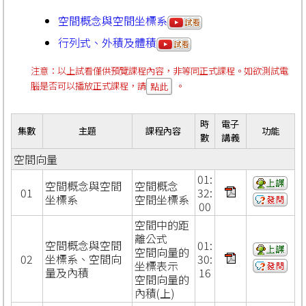
空間概念與空間坐標系
行列式、外積及體積
注意：以上試看僅供預覽課程內容，非等同正式課程。如欲測試電
腦是否可以播放正式課程，請
。
點此
時
電子
集數
主題
課程內容
功能
數
講義
空間向量
01:
空間概念與空間
空間概念
01
32:
坐標系
空間坐標系
00
空間中的距
離公式
空間概念與空間
01:
空間向量的
02
坐標系、空間向
30:
坐標表示
量及內積
16
空間向量的
內積(上)