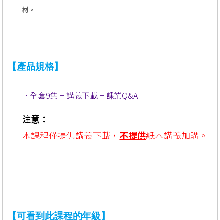
材。
【產品規格】
．全套9集 + 講義下載 + 課業Q&A
注意：
本課程僅
提供
講義下載，
不提供
紙本講義加購
。
【可看到此課程的年級】