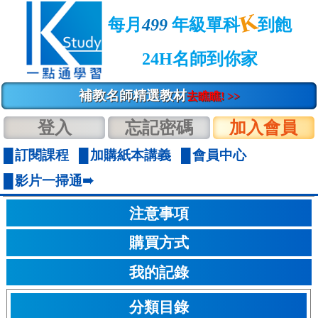
K
每月
499
年級單科
到飽
24H名師到你家
補教名師精選教材
去瞧瞧! >>
登入
忘記密碼
加入會員
訂閱課程
加購紙本講義
會員中心
影片一掃通➠
注意事項
購買方式
我的記錄
分類目錄