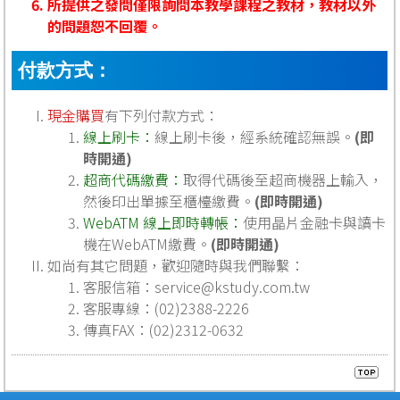
所提供之發問僅限詢問本教學課程之教材，教材以外
的問題恕不回覆。
付款方式：
現金購買
有下列付款方式：
線上刷卡：
線上刷卡後，經系統確認無誤。
(即
時開通)
超商代碼繳費：
取得代碼後至超商機器上輸入，
然後印出單據至櫃檯繳費。
(即時開通)
WebATM 線上即時轉帳：
使用晶片金融卡與讀卡
機在WebATM繳費。
(即時開通)
如尚有其它問題，歡迎隨時與我們聯繫：
客服信箱：
service@kstudy.com.tw
客服專線：(02)2388-2226
傳真FAX：(02)2312-0632