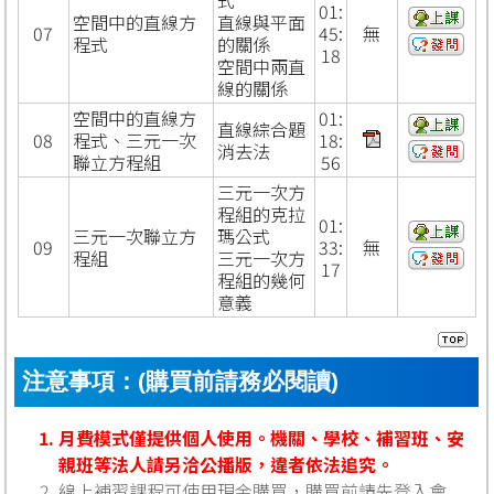
01:
空間中的直線方
直線與平面
07
45:
無
程式
的關係
18
空間中兩直
線的關係
空間中的直線方
01:
直線綜合題
08
程式、三元一次
18:
消去法
聯立方程組
56
三元一次方
程組的克拉
01:
三元一次聯立方
瑪公式
09
33:
無
程組
三元一次方
17
程組的幾何
意義
注意事項：(購買前請務必閱讀)
月費模式僅提供個人使用。機關、學校、補習班、安
親班等法人請另洽公播版，違者依法追究。
線上補習課程可使用現金購買，購買前請先登入會