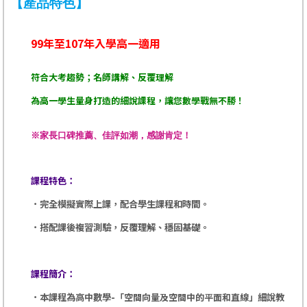
【產品特色】
99年至107年入學高一適用
符合大考趨勢；名師講解、反覆理解
為高一學生量身打造的細說課程，讓您數學戰無不勝！
※家長口碑推薦、佳評如潮，感謝肯定！
課程特色：
．
完全模擬實際上課，配合學生課程和時間。
．
搭配課後複習測驗，反覆理解、穩固基礎。
課程簡介：
．
本課程為高中數學-
「空間向量及空間中的平面和直線
」
細說教