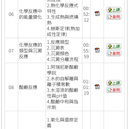
2.熱化學反應式
00:
化學反應中
特性
06
52:
的能量變化
3.生成熱與燃燒
12
熱
4.赫斯定律(熱加
成性定律)
1.反應類型
化學反應的
00:
2.沉澱表
07
類型與沉澱
55:
3.沉澱顏色
反應
59
4.沉澱分離流程
1.阿瑞尼斯酸鹼
學說
2.水的自解離與
01:
離子積常數
08
酸鹼反應
01:
3.水溶液的酸鹼
19
性與pH值
4.酸鹼中和與指
示劑
1.氧化與還原定
義