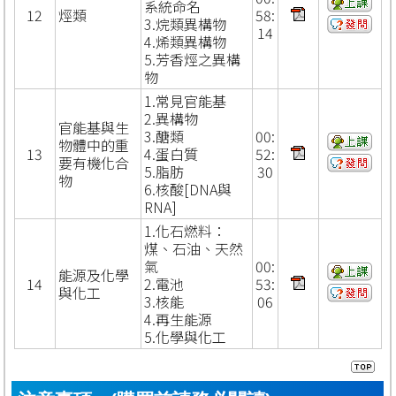
系統命名
12
烴類
58:
3.烷類異構物
14
4.烯類異構物
5.芳香烴之異構
物
1.常見官能基
2.異構物
官能基與生
3.醣類
00:
物體中的重
13
4.蛋白質
52:
要有機化合
5.脂肪
30
物
6.核酸[DNA與
RNA]
1.化石燃料：
煤、石油、天然
氣
00:
能源及化學
14
2.電池
53:
與化工
3.核能
06
4.再生能源
5.化學與化工