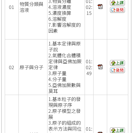
3.物質分離
01:
物質分類與
01
4.溶液濃度
02:
溶液
5.濃度換算
15
6.溶解度
7.影響溶解度的
因素
1.基本定律與原
子說
2.氣體化合體積
定律與亞佛加厥
01:
02
原子與分子
定律
02:
3.原子量
49
4.分子量
5.亞佛加厥數與
莫耳
1.基本粒子的發
現與原子序
2.原子模型之發
展
3.原子的組成的
表示方法與同位
01: