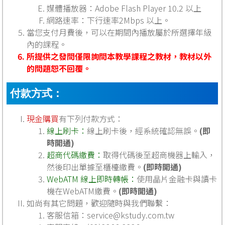
媒體播放器：Adobe Flash Player 10.2 以上
網路速率：下行速率2Mbps 以上。
當您支付月費後，可以在期間內播放屬於所選擇年級
內的課程。
所提供之發問僅限詢問本教學課程之教材，教材以外
的問題恕不回覆。
付款方式：
現金購買
有下列付款方式：
線上刷卡：
線上刷卡後，經系統確認無誤。
(即
時開通)
超商代碼繳費：
取得代碼後至超商機器上輸入，
然後印出單據至櫃檯繳費。
(即時開通)
WebATM 線上即時轉帳：
使用晶片金融卡與讀卡
機在WebATM繳費。
(即時開通)
如尚有其它問題，歡迎隨時與我們聯繫：
客服信箱：
service@kstudy.com.tw