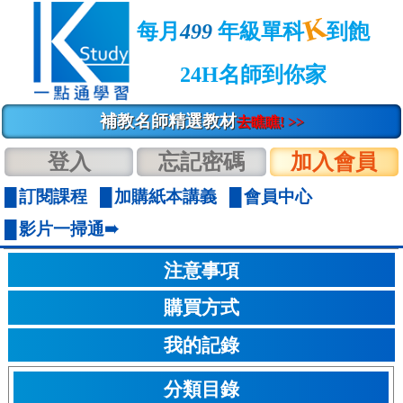
K
每月
499
年級單科
到飽
24H名師到你家
補教名師精選教材
去瞧瞧! >>
登入
忘記密碼
加入會員
訂閱課程
加購紙本講義
會員中心
影片一掃通➠
注意事項
購買方式
我的記錄
分類目錄