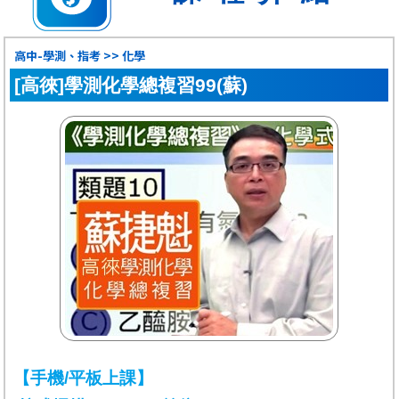
高中-學測、指考 >> 化學
[高徠]學測化學總複習99(蘇)
【手機/平板上課】