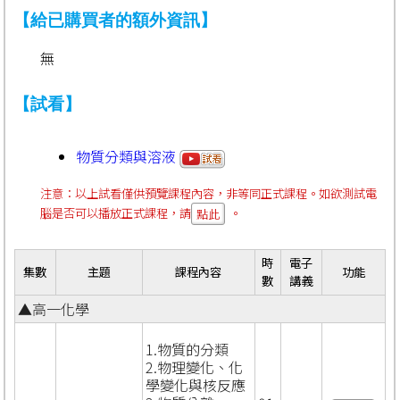
【給已購買者的額外資訊】
無
【試看】
物質分類與溶液
注意：以上試看僅供預覽課程內容，非等同正式課程。如欲測試電
腦是否可以播放正式課程，請
。
點此
時
電子
集數
主題
課程內容
功能
數
講義
▲高一化學
1.物質的分類
2.物理變化、化
學變化與核反應