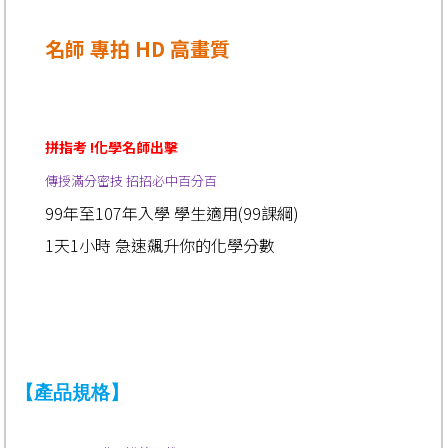
名師 專拍 HD 高畫質
拼指考 !化學名師出擊
傳授滿分密技 招招必中百分百
99年至107年入學 學生適用(99課綱)
1天1小時 急速飆升你的化學分數
【產品規格】