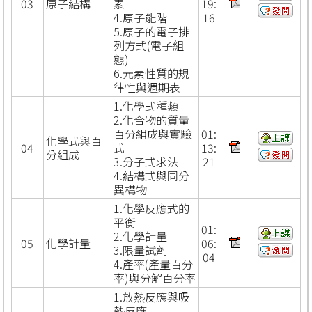
03
原子結構
素
19:
4.原子能階
16
5.原子的電子排
列方式(電子組
態)
6.元素性質的規
律性與週期表
1.化學式種類
2.化合物的質量
百分組成與實驗
01:
化學式與百
04
式
13:
分組成
3.分子式求法
21
4.結構式與同分
異構物
1.化學反應式的
平衡
01:
2.化學計量
05
化學計量
06:
3.限量試劑
04
4.產率(產量百分
率)與分解百分率
1.放熱反應與吸
熱反應