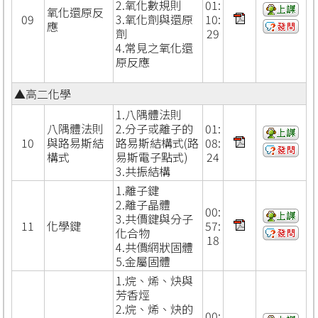
2.氧化數規則
01:
氧化還原反
09
3.氧化劑與還原
10:
應
劑
29
4.常見之氧化還
原反應
▲高二化學
1.八隅體法則
八隅體法則
2.分子或離子的
01:
10
與路易斯結
路易斯結構式(路
08:
構式
易斯電子點式)
24
3.共振結構
1.離子鍵
2.離子晶體
00:
3.共價鍵與分子
11
化學鍵
57:
化合物
18
4.共價網狀固體
5.金屬固體
1.烷、烯、炔與
芳香烴
2.烷、烯、炔的
00: