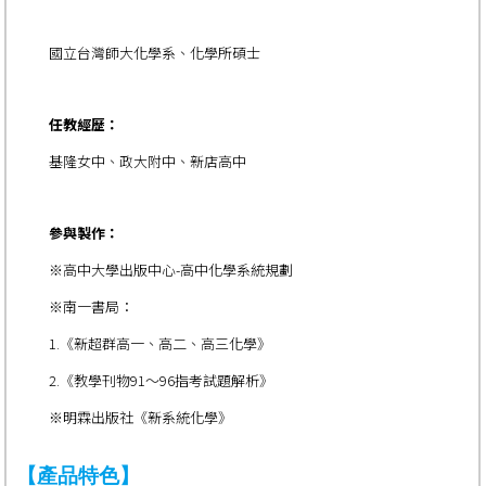
國立台灣師大化學系、化學所碩士
任教經歷：
基隆女中、政大附中、新店高中
參與製作：
※高中大學出版中心-高中化學系統規劃
※南一書局：
1.《新超群高一、高二、高三化學》
2.《教學刊物91～96指考試題解析》
※明霖出版社《新系統化學》
【產品特色】