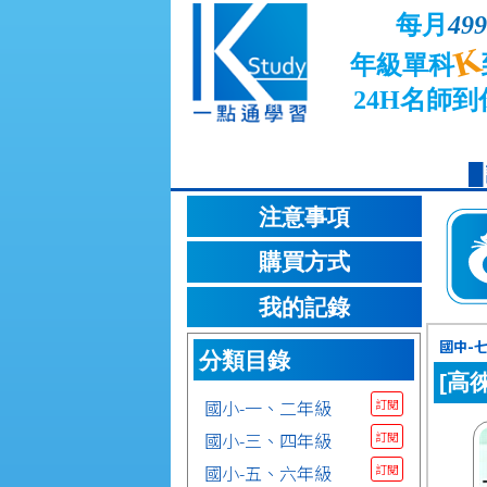
每月
499
K
年級單科
24H名師到
注意事項
購買方式
我的記錄
國中-七
分類目錄
[高
國小-一、二年級
訂閱
國小-三、四年級
訂閱
國小-五、六年級
訂閱