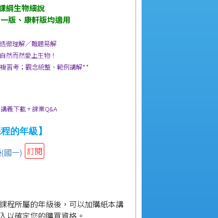
0課綱生物細說
南一版、康軒版均適用
透徹理解／難題易解
自然而然愛上生物！
、複習考；觀念統整、範例講解**
】
集+ 講義下載 + 課業Q&A
課程的年級】
訂閱
(國一)
】
課程所屬的年級後，可以加購紙本講
入以確定您的購買資格。