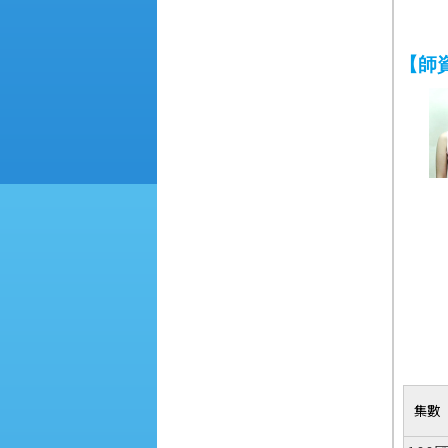
【師
集數