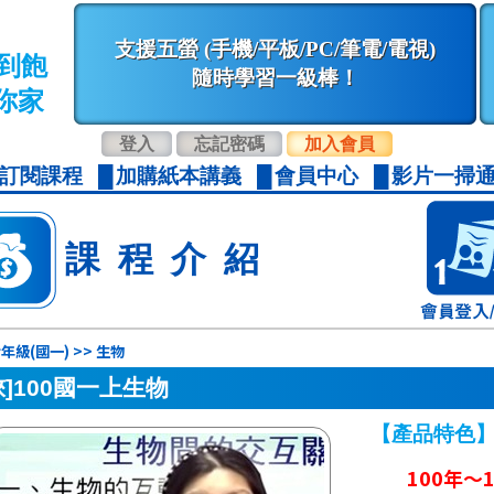
支援五螢 (手機/平板/PC/筆電/電視)
到飽
隨時學習一級棒！
你家
登入
忘記密碼
加入會員
訂閱課程
加購紙本講義
會員中心
影片一掃通
課程介紹
年級(國一) >> 生物
徠]100國一上生物
【產品特色
100年～