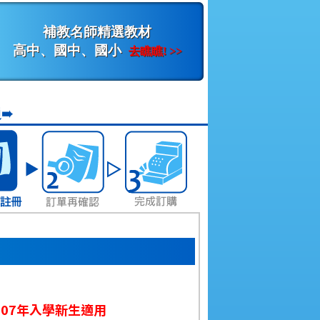
補教名師精選教材
高中、國中、國小
去瞧瞧! >>
➠
】
107年入學新生適用