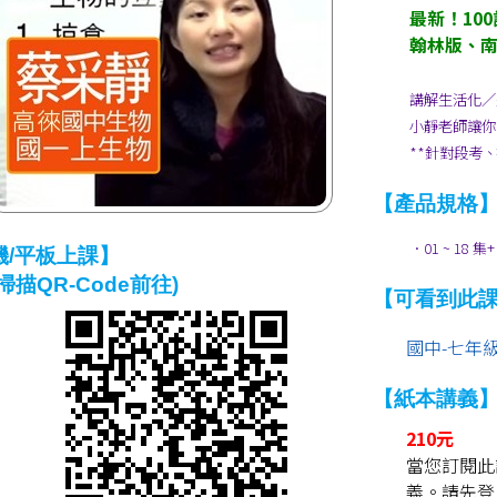
最新！10
翰林版、
講解生活化／
小靜老師讓你
**針對段考
【產品規格
．01 ~ 18 
機/平板上課】
掃描QR-Code前往)
【可看到此
國中-七年級
【紙本講義
210元
當您訂閱此
義。請先登