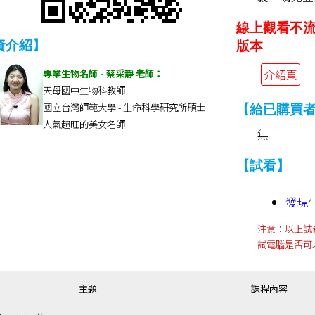
線上觀看不
資介紹】
版本
介紹頁
專業生物名師 - 蔡采靜 老師：
天母國中生物科教師
國立台灣師範大學 - 生命科學研究所碩士
【給已購買
人氣超旺的美女名師
無
【試看】
發現生
注意：以上試
試電腦是否可
主題
課程內容