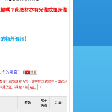
流暢嗎？此教材亦有光碟或隨身碟
者的額外資訊】
命的驚奇(一)
看僅供預覽課程內容，非等同正式課程。如欲測
以播放正式課程，請
。
點此
電子
時數
功能
講義