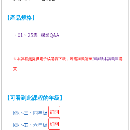
【產品規格】
．01 ~ 25集+課業Q&A
※本課程無提供電子檔講義下載，若需講義請至
加購紙本講義區
購
買
【可看到此課程的年級】
訂閱
國小-三、四年級
訂閱
國小-五、六年級