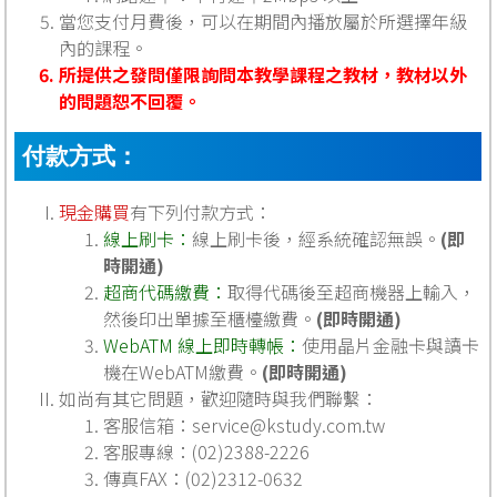
當您支付月費後，可以在期間內播放屬於所選擇年級
內的課程。
所提供之發問僅限詢問本教學課程之教材，教材以外
的問題恕不回覆。
付款方式：
現金購買
有下列付款方式：
線上刷卡：
線上刷卡後，經系統確認無誤。
(即
時開通)
超商代碼繳費：
取得代碼後至超商機器上輸入，
然後印出單據至櫃檯繳費。
(即時開通)
WebATM 線上即時轉帳：
使用晶片金融卡與讀卡
機在WebATM繳費。
(即時開通)
如尚有其它問題，歡迎隨時與我們聯繫：
客服信箱：
service@kstudy.com.tw
客服專線：(02)2388-2226
傳真FAX：(02)2312-0632