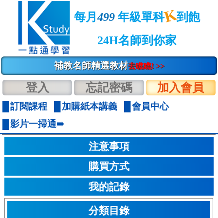
K
每月
499
年級單科
到飽
24H名師到你家
補教名師精選教材
去瞧瞧! >>
登入
忘記密碼
加入會員
訂閱課程
加購紙本講義
會員中心
影片一掃通➠
注意事項
購買方式
我的記錄
分類目錄