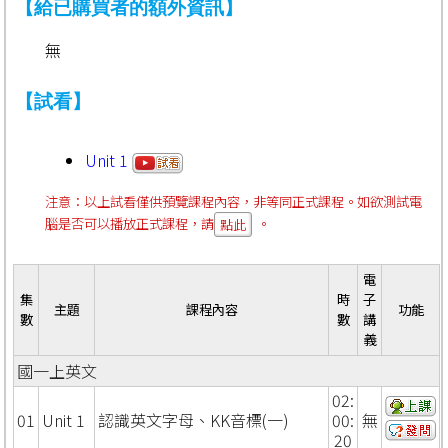
【給已購買者的額外資訊】
無
【試看】
Unit 1
注意：以上試看僅供預覽課程內容，非等同正式課程。如欲測試電
腦是否可以播放正式課程，請
。
點此
電
集
時
子
主題
課程內容
功能
數
數
講
義
國一上英文
02:
01
Unit 1
認識英文字母、KK音標(一)
00:
無
20