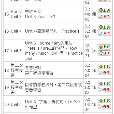
02
01:
Book1
檢討考卷
15
44:
無
Unit 3
Unit 3-Practice 3
08
01:
16
Unit 4
Unit 4-否定疑問句、Practice 1
51:
無
04
Unit 5：some / any的用法、
02:
There is / are...的句型、How
17
Unit 5
00:
無
many / much...的句型、Practice
21
1&2
第二次
01:
考卷檢討
18
段考復
43:
無
第二次段考複習
習
04
第二次
02:
段考前考卷檢討，第二次段考複
19
段考複
13:
無
習卷練習
習
03
02:
Unit 6 - 字彙、祈使句、Let's +
20
Unit 6
14:
無
V. 句型
36