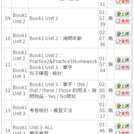
21
01:
Book1
09
Book1 Unit 2
57:
無
Unit 2
39
02:
Book1
10
Book1 Unit 2：詢問年齡
07:
無
Unit 2
36
Book1
Book1 Unit 2：
Unit 2
01:
Practice2&Practice3Homework
11
、
57:
無
Book1 Unit 3：單字
Book1
04
句子練習 - 檢討
Unit 3
Book1 Unit 3：單字、this /
02:
Book1
12
that / these / those 的用法、詢
00:
無
Unit 3
問物品、Yes / No問句
29
01:
Book1
13
考卷檢討、複習文法
55:
無
Unit 3
17
01:
Book1
Unit 3- ALL
14
48:
無
Unit 3
單字複習