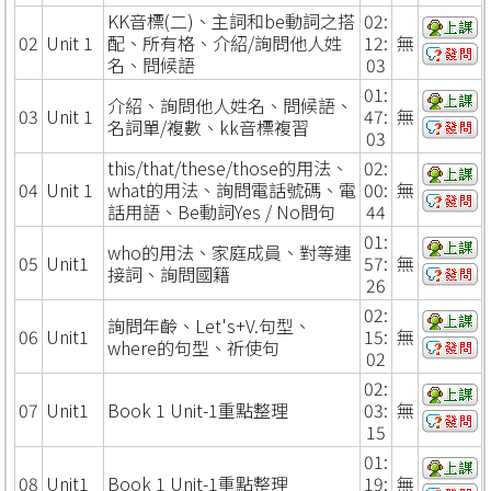
KK音標(二)、主詞和be動詞之搭
02:
02
Unit 1
配、所有格、介紹/詢問他人姓
12:
無
名、問候語
03
01:
介紹、詢問他人姓名、問候語、
03
Unit 1
47:
無
名詞單/複數、kk音標複習
03
this/that/these/those的用法、
02:
04
Unit 1
what的用法、詢問電話號碼、電
00:
無
話用語、Be動詞Yes / No問句
44
01:
who的用法、家庭成員、對等連
05
Unit1
57:
無
接詞、詢問國籍
26
02:
詢問年齡、Let's+V.句型、
06
Unit1
15:
無
where的句型、祈使句
02
02:
07
Unit1
Book 1 Unit-1重點整理
03:
無
15
01:
08
Unit1
Book 1 Unit-1重點整理
19:
無