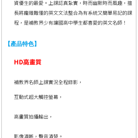
資優生的最愛。上課認真紮實，時而幽默時而風趣，擅
長將龐雜難懂的英文文法整合為有系統又簡單易記的課
程，是補教界少有讓國高中學生都喜愛的英文名師！
【產品特色】
HD高畫質
補教界名師上課實況全程錄影，
互動式超大觸控螢幕，
高畫質拍攝輸出，
影像清晰，聲音清楚。