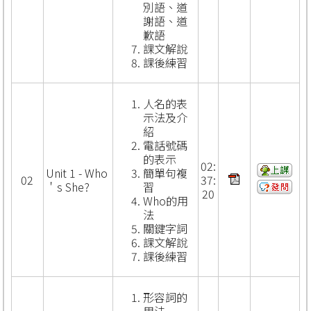
別語、道
謝語、道
歉語
課文解說
課後練習
人名的表
示法及介
紹
電話號碼
的表示
02:
Unit 1 - Who
簡單句複
02
37:
＇s She?
習
20
Who的用
法
關鍵字詞
課文解說
課後練習
形容詞的
用法