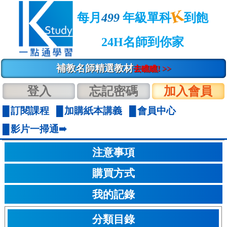
K
每月
499
年級單科
到飽
24H名師到你家
補教名師精選教材
去瞧瞧! >>
登入
忘記密碼
加入會員
訂閱課程
加購紙本講義
會員中心
影片一掃通➠
注意事項
購買方式
我的記錄
分類目錄