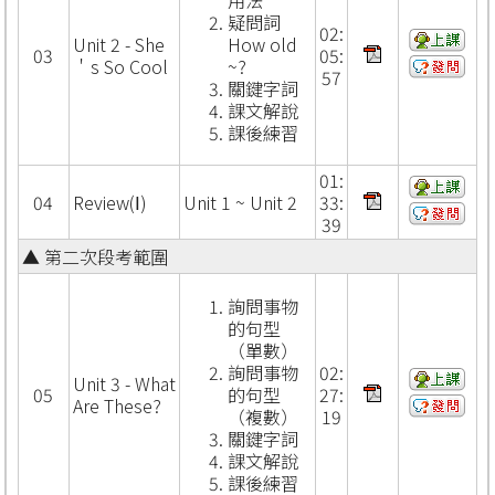
疑問詞
02:
Unit 2 - She
How old
03
05:
＇s So Cool
~?
57
關鍵字詞
課文解說
課後練習
01:
04
Review(Ⅰ)
Unit 1 ~ Unit 2
33:
39
▲ 第二次段考範圍
詢問事物
的句型
（單數）
詢問事物
02:
Unit 3 - What
05
的句型
27:
Are These?
（複數）
19
關鍵字詞
課文解說
課後練習