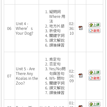
疑問詞
Where 用
法
Unit 4 -
02:
地方片語
06
Where’s
36:
祈使句
Your Dog?
10
關鍵字詞
課文解說
課後練習
肯定句
否定句
Unit 5 - Are
Yes/No問
02:
There Any
句與答句
07
16:
Koalas in the
Wh- 問句
09
Zoo?
關鍵字詞
課文解說
課後練習
01: