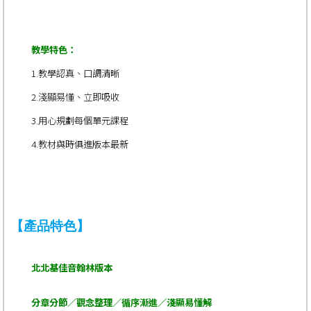
教學特色：
1.教學認真、口調清晰
2.淺顯易懂、立即吸收
3.用心規劃每個單元課程
4.教材與時俱進版本最新
【產品特色】
北北基佳音翰林版本
分章分節／觀念整理／循序漸進／淺顯易懂
解