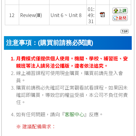
01:
12
Review(Ⅲ)
Unit 6 ~ Unit 8
49:
31
注意事項：(購買前請務必閱讀)
月費模式僅提供個人使用。機關、學校、補習班、安
親班等法人請另洽公播版，違者依法追究。
線上補習課程可使用現金購買，購買前請先登入會
員。
購買前請務必先確認可正常觀看試看課程，如果因未
確認即購買，導致您的權益受損，本公司不負任何責
任。
如有任何問題，請向『
客服中心
』反應。
※ 建議配備需求：