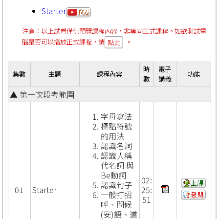
Starter
注意：以上試看僅供預覽課程內容，非等同正式課程。如欲測試電
腦是否可以播放正式課程，請
。
點此
時
電子
集數
主題
課程內容
功能
數
講義
▲ 第一次段考範圍
字母寫法
標點符號
的用法
認識名詞
認識人稱
代名詞 與
Be動詞
02:
認識句子
01
Starter
25:
一般打招
51
呼、問候
(安)語、道