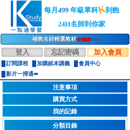
K
每月
499
年級單科
到飽
24H名師到你家
補教名師精選教材
去瞧瞧! >>
登入
忘記密碼
加入會員
訂閱課程
加購紙本講義
會員中心
影片一掃通➠
注意事項
購買方式
我的記錄
分類目錄