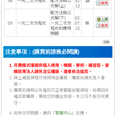
08
一元二次方程式
配方法與公
52:
式解(上)
12
配方法與公
式解(下)
02:
09
一元二次方程式
一元二次方
07:
無
程式的應用
22
問題
注意事項：(購買前請務必閱讀)
月費模式僅提供個人使用。機關、學校、補習班、安
親班等法人請另洽公播版，違者依法追究。
線上補習課程可使用現金購買，購買前請先登入會
員。
購買前請務必先確認可正常觀看試看課程，如果因未
確認即購買，導致您的權益受損，本公司不負任何責
任。
如有任何問題，請向『
客服中心
』反應。