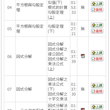
似值(下)
01:
平方根與勾股定
04
根式的計算
53:
無
理
勾股定理
33
(上)
01:
平方根與勾股定
勾股定理
05
27:
無
理
(下)
21
因式分解
因式分解之
01:
提公因式
06
因式分解
37:
因式分解之
39
乘法公式
(上)
因式分解之
乘法公式
01:
07
因式分解
(下)
37:
無
因式分解之
30
十字交乘法
因式分解法
01: