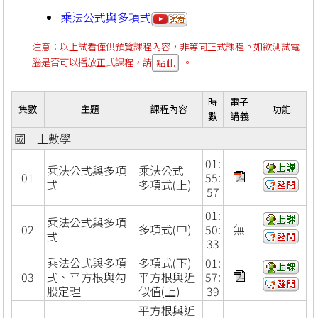
乘法公式與多項式
注意：以上試看僅供預覽課程內容，非等同正式課程。如欲測試電
腦是否可以播放正式課程，請
。
點此
時
電子
集數
主題
課程內容
功能
數
講義
國二上數學
01:
乘法公式與多項
乘法公式
01
55:
式
多項式(上)
57
01:
乘法公式與多項
02
多項式(中)
50:
無
式
33
乘法公式與多項
多項式(下)
01:
03
式、平方根與勾
平方根與近
57:
股定理
似值(上)
39
平方根與近