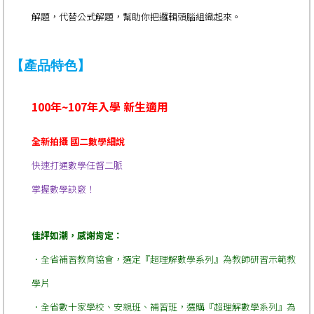
解題，代替公式解題，幫助你把邏輯頭腦組織起來。
【產品特色】
100年~107年入學 新生適用
全新拍攝 國二數學細說
快速打通數學任督二脈
掌握數學訣竅！
佳評如潮，感謝肯定：
．
全省補習教育協會，選定『超理解數學系列』為教師研習示範教
學片
．全省數十家學校、安親班、補習班，選購『超理解數學系列』為