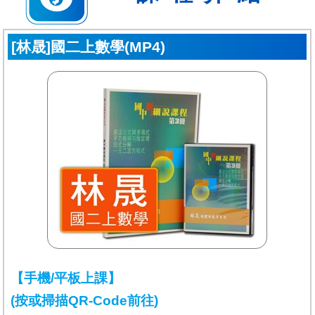
[林晟]國二上數學(MP4)
【手機/平板上課】
(按或掃描QR-Code前往)