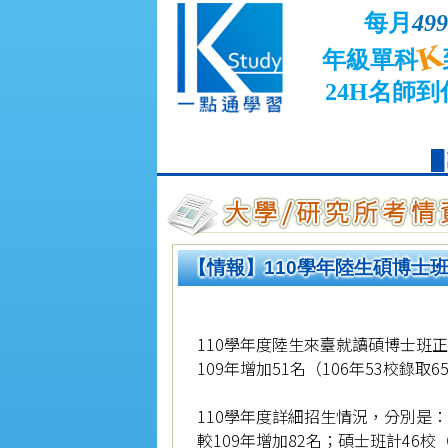
每月
499
K
年級單科
24H名師到
【情報】110學年陸生碩博士班
110學年度陸生來臺就讀碩博士班正式
109年增加51名（106年53校錄取6
110學年度詳細招生情況，分別是：博
較109年增加82名；碩士班計46校（