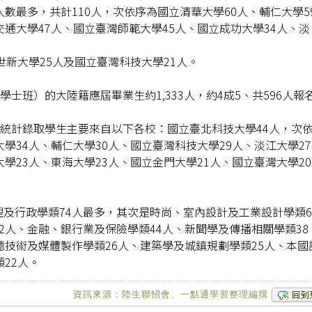
數最多，共計110人，次依序為國立清華大學60人、輔仁大學5
交通大學47人、國立臺灣師範大學45人、國立成功大學34人、淡
世新大學25人及國立臺灣科技大學21人。
學士班）的大陸籍應屆畢業生約1,333人，約4成5、共596人報
經統計錄取學生主要來自以下各校：國立臺北科技大學44人，次
學34人、輔仁大學30人、國立臺灣科技大學29人、淡江大學27
學23人、東海大學23人、國立金門大學21人、國立臺灣大學20
及行政學類74人最多，其次是時尚、室內設計及工業設計學類6
2人、金融、銀行業及保險學類44人、新聞學及傳播相關學類38
聽技術及媒體製作學類26人、建築學及城鎮規劃學類25人、本國
22人。
資訊來源：陸生聯招會、一點通學習整理編撰