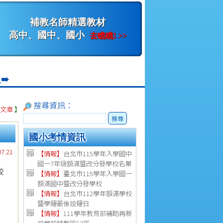
補教名師精選教材
高中、國中、國小
去瞧瞧! >>
➠
搜尋資訊：
視文章
】
搜尋
國小考情資訊
7.21
【情報】
台北市115學年入學國中
國一7年級額滿暨改分發學校名單
較
【情報】
臺北市115學年入學國一
額滿國中暨改分發學校
【情報】
台北市112學年額滿學校
暨學籍最後設籍日
，
【
情報
】
111學年教育部補助再新