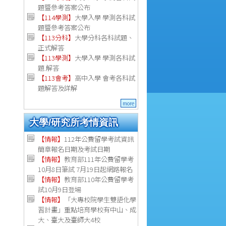
題暨參考答案公布
【114學測】
大學入學 學測各科試
題暨參考答案公布
【113分科】
大學分科各科試題、
正式解答
【113學測】
大學入學 學測各科試
題.解答
【113會考】
高中入學 會考各科試
題解答及詳解
more
大學/研究所考情資訊
【
情報
】
112年公費留學考試資訊
簡章報名日期及考試日期
【
情報
】
教育部111年公費留學考
10月8日筆試 7月19日起網路報名
【
情報
】
教育部110年公費留學考
試10月9日登場
【
情報
】
「大專校院學生雙語化學
習計畫」重點培育學校有中山、成
大、臺大及臺師大4校