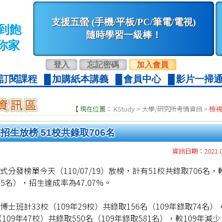
支援五螢 (手機/平板/PC/筆電/電視)
到飽
隨時學習一級棒！
你家
登入
忘記密碼
加入會員
訂閱課程
加購紙本講義
會員中心
影片一掃通
【 現在位置：
KStudy
>
大學/研究所考情資訊
>
檢
招生放榜 51校共錄取706名
資訊日期：2021.0
分發榜單今天（110/07/19）放榜，計有51校共錄取706名，
55名），招生達成率為47.07%。
士班計33校（109年29校）共錄取156名（109年錄取74名）
109年47校）共錄取550名（109年錄取581名），較109年減少