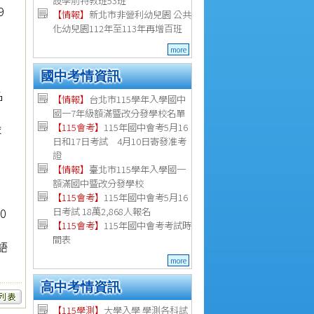
設學前特教班53班
9
【
情報
】
新北市非營利幼兒園 公共
化幼兒園112年至113年再增百班
more
國中考情資訊
名
【情報】
台北市115學年入學國中
國一7年級額滿暨改分發學校名單
依
【115會考】
115年國中會考5月16
日和17日考試 4月10日寄發准考
證
【情報】
臺北市115學年入學國一
額滿國中暨改分發學校
【115會考】
115年國中會考5月16
0
日考試 18萬2,868人報名
【115會考】
115年國中會考考試時
間表
語
more
高中考情資訊
【115學測】
大學入學 學測各科試