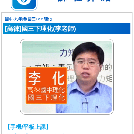
國中-九年級(國三) >> 理化
[高徠]國三下理化(李老師)
【手機/平板上課】