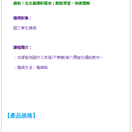
最新！北北基康軒版本；輕鬆學習、快速理解
適用對象：
國三學生適用
課程簡介：
．
本課程為國中三年級(下學期)第六冊理化細說教材。
．
電與生活、電與磁
【產品規格】