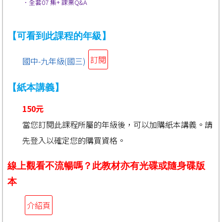
．全套07 集
+ 課業Q&A
【可看到此課程的年級】
訂閱
國中-九年級(國三)
【紙本講義】
150元
當您訂閱此課程所屬的年級後，可以加購紙本講義。請
先登入以確定您的購買資格。
線上觀看不流暢嗎？此教材亦有光碟或隨身碟版
本
介紹頁