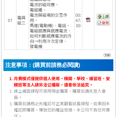
電流的磁效應、
電磁鐵、
電流與磁場的交互作
00:
電與
07
用、
47:
磁三
馬達
(
電動機
)
、電話、
00
電磁感應與感應電流、
如何判斷感應電流的方
向
→
利用冷次定律、
發電機
注意事項：(購買前請務必閱讀)
月費模式僅提供個人使用。機關、學校、補習班、安
親班等法人請另洽公播版，違者依法追究。
線上補習課程可使用現金購買，購買前請先登入會
員。
購買前請務必先確認可正常觀看試看課程，如果因未
確認即購買，導致您的權益受損，本公司不負任何責
任。