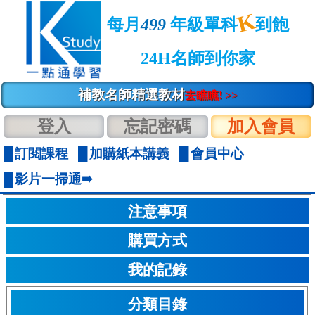
K
每月
499
年級單科
到飽
24H名師到你家
補教名師精選教材
去瞧瞧! >>
登入
忘記密碼
加入會員
訂閱課程
加購紙本講義
會員中心
影片一掃通➠
注意事項
購買方式
我的記錄
分類目錄