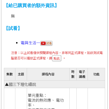
【給已購買者的額外資訊】
無
【試看】
電與生活一
注意：以上試看僅供預覽課程內容，非等同正式課程。如欲測試電
腦是否可以播放正式課程，請
。
點此
時
電子
集數
主題
課程內容
功能
數
講義
▲國三下理化細說
單元重點：
電流的熱效應、 電功
率、