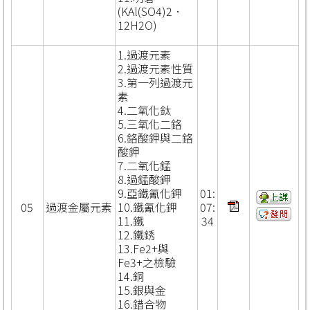
(KAl(SO4)2．
12H2O)
1.過渡元素
2.過渡元素性質
3.第一列過渡元
素
4.二氧化鈦
5.三氧化二鉻
6.鉻酸鉀與二鉻
酸鉀
7.二氧化錳
8.過錳酸鉀
9.亞鐵氰化鉀
01:
05
過渡金屬元素
10.鐵氰化鉀
07:
11.鐵
34
12.鐵銹
13.Fe2+與
Fe3+之檢驗
14.銅
15.銀與金
16.錯合物