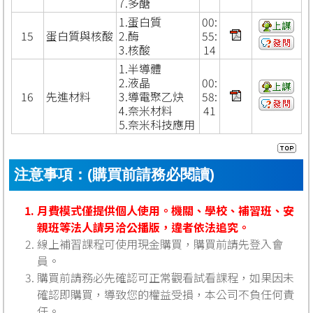
7.多醣
1.蛋白質
00:
15
蛋白質與核酸
2.酶
55:
3.核酸
14
1.半導體
2.液晶
00:
16
先進材料
3.導電聚乙炔
58:
4.奈米材料
41
5.奈米科技應用
注意事項：(購買前請務必閱讀)
月費模式僅提供個人使用。機關、學校、補習班、安
親班等法人請另洽公播版，違者依法追究。
線上補習課程可使用現金購買，購買前請先登入會
員。
購買前請務必先確認可正常觀看試看課程，如果因未
確認即購買，導致您的權益受損，本公司不負任何責
任。