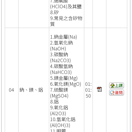
7.過氯酸
(HClO4)及其鹽
8.矽
9.常見之含矽物
質
1.鈉金屬(Na)
2.氫氧化鈉
(NaOH)
3.碳酸鈉
(Na2CO3)
4.碳酸氫鈉
(NaHCO3)
5.鎂金屬(Mg)
6.氧化鎂(MgO)
01:
04
鈉、鎂、鋁
7.硫酸鎂
01:
(MgSO4)
50
8.鋁
9.氧化鋁
(Al2O3)
10.氫氧化鋁
(Al(OH)3)
11.明礬