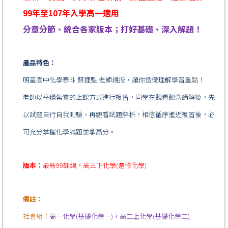
99年至107年入學高一適用
分章分節、統合各家版本；打好基礎、深入解題！
產品特色：
明星高中化學泰斗 蘇捷魁 老師親授，讓你透徹理解學習重點！
老師以平穩紮實的上課方式進行複習，同學在觀看觀念講解後，先
以試題自行自我測驗，再觀看試題解析，相信循序進近複習後，必
可充分掌握化學試題並拿高分。
版本：
最新99課綱，高三下化學(選修化學)
備註：
社會組：
高一化學(基礎化學一) + 高二上化學(基礎化學二)