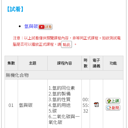
【試看】
氫與碳
注意：以上試看僅供預覽課程內容，非等同正式課程。如欲測試電
腦是否可以播放正式課程，請
。
點此
時
電子
集數
主題
課程內容
功能
數
講義
無機化合物
1.氫的同位素
2.氫的製備
3.氫的性質
00:
01
氫與碳
4.氫的用途
55:
5.碳
32
6.二氧化碳與一
氧化碳