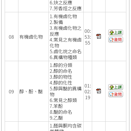
6.炔之反應
7.芳香烴之反應
1.有機鹵化物
2.製備
3.有機鹵化物之
00:
反應
08
有機鹵化物
53:
4.常見之有機鹵
55
化物
5.鹵化烷之命名
6.異構物種類
1.醇的分類
2.醇的命名
3.醇的物性
4.醇的化性
01:
5.醇與醚的異構
09
醇、酚、醚
02:
物
19
6.常見之醇類
7.苯酚
8.醚的命名
9.乙醚
1.醛與酮均含碳