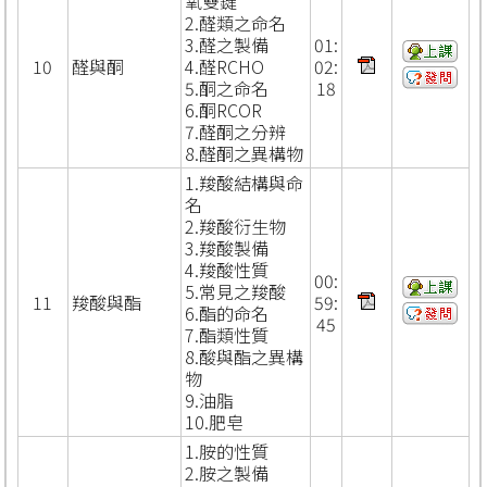
氧雙鍵
2.醛類之命名
3.醛之製備
01:
10
醛與酮
4.醛RCHO
02:
5.酮之命名
18
6.酮RCOR
7.醛酮之分辨
8.醛酮之異構物
1.羧酸結構與命
名
2.羧酸衍生物
3.羧酸製備
4.羧酸性質
00:
5.常見之羧酸
11
羧酸與酯
59:
6.酯的命名
45
7.酯類性質
8.酸與酯之異構
物
9.油脂
10.肥皂
1.胺的性質
2.胺之製備