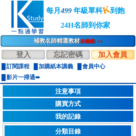
K
每月
499
年級單科
到飽
24H名師到你家
補教名師精選教材
去瞧瞧! >>
登入
忘記密碼
加入會員
訂閱課程
加購紙本講義
會員中心
影片一掃通➠
注意事項
購買方式
我的記錄
分類目錄