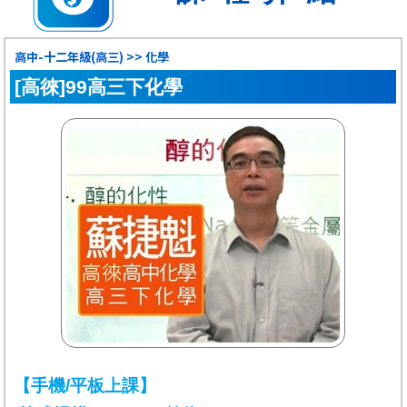
高中-十二年級(高三) >> 化學
[高徠]99高三下化學
【手機/平板上課】