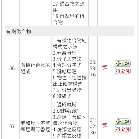
17.錯合物之應
用
18.自然界的錯
合物
有機化合物
1.有機化合物結
構式之求法
2.元素分析
3.分子式求法
00:
有機化合物的
4.合理分子式
06
59:
組成
5.鍵結原理
16
6.物性、化性推
出正確結構式
7.同分異構物
8.鍵線式
1.混成軌域
2.σ鍵與π鍵
3.烴類：含碳、
01:
飽和烴、不飽
氫之化合物
07
02:
和烴與芳香烴
4.烷類之反應
30
5.烯類之反應