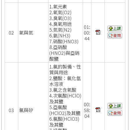
1.氧元素
2.氧氣(O2)
3.臭氧(O3)
4.臭氧用途
01:
5.氮氣(N2)
02
氧與氮
00:
6.氨(NH3)
44
7.硝酸(HNO3)
8.亞硝酸
(HNO2)與亞硝
酸鹽
1.氯的製備、性
質與用途
2.鹽酸：氯化氫
水溶液
3.氯之含氧酸
4.次氯酸(HClO)
及其鹽
00:
5.亞氯酸
03
氯與矽
58:
(HClO2)及其鹽
04
6.氯酸(HClO3)
及其鹽