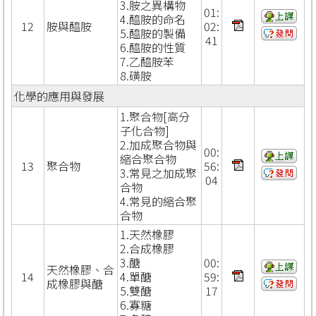
3.胺之異構物
01:
4.醯胺的命名
12
胺與醯胺
02:
5.醯胺的製備
41
6.醯胺的性質
7.乙醯胺苯
8.磺胺
化學的應用與發展
1.聚合物[高分
子化合物]
2.加成聚合物與
00:
縮合聚合物
13
聚合物
56:
3.常見之加成聚
04
合物
4.常見的縮合聚
合物
1.天然橡膠
2.合成橡膠
3.醣
00:
天然橡膠、合
14
4.單醣
59:
成橡膠與醣
5.雙醣
17
6.寡糖