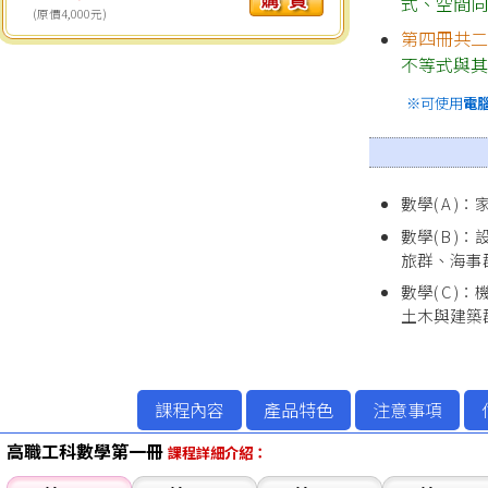
式
、
空間
(原價4,000元)
第四冊共
不等式與
※可使用
電
數學( A 
數學( B 
旅群、海事
數學( C 
土木與建築
課程內容
產品特色
注意事項
高職工科數學第一冊
課程詳細介紹：