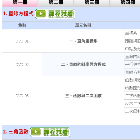
第一冊
第二冊
第三冊
第四冊
1. 直線方程式
集數
單元名稱
坐標系
DVD 01
一、直角坐標系
距離與
中點及
直線的
DVD 02
二、直線的斜率與方程式
平行與
直線方
函數與
函數圖
DVD 03
三、函數與二次函數
二次函
反求二
二次函
2. 三角函數