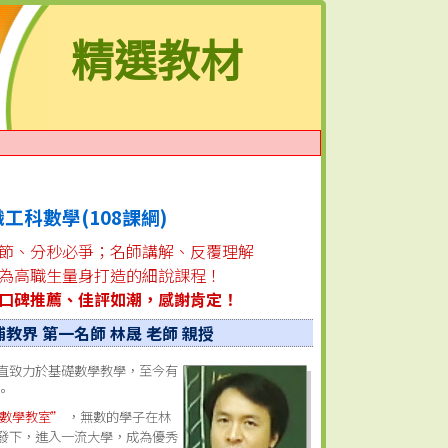
精選教材
工科數學(108課綱)
節、分秒必爭；名師講解、反覆理解
為高職生量身打造的細說課程！
口碑推薦、佳評如潮，感謝肯定！
補教界 第一名師
林晟
老師 親授
直致力於基礎數學教學，至今有
。
數學教室”
，無數的學子在林
發下，進入一流大學，成為優秀