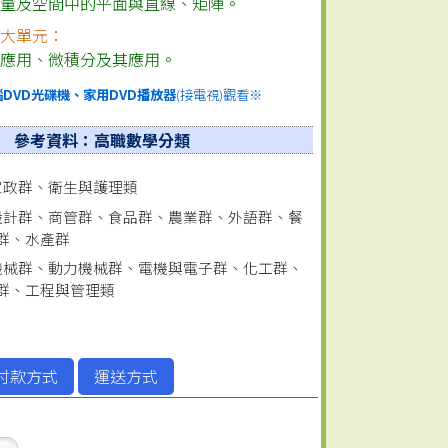
向量及空間中的平面與直線
、
矩陣
。
二大單元：
其應用
、
微積分及其應用
。
腦DVD光碟機、家用DVD播放器
(接電視)觀看※
參考資料：高職數學分類
)：家政群、衛生與護理類
)：設計群、商管群、食品群、農業群、外語群、餐
群、水產群
)：機械群、動力機械群、電機與電子群、化工群、
群、工程與管理類
付款方式
運送方式