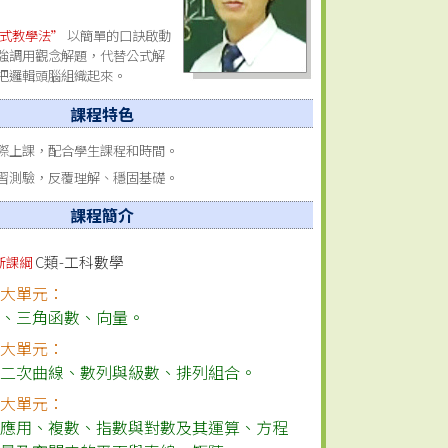
式教學法”
以簡單的口訣啟動
強調用觀念解題，代替公式解
把邏輯頭腦組織起來。
課程特色
際上課，配合學生課程和時間。
習測驗，反覆理解、穩固基礎。
課程簡介
C類-工科數學
新課綱
三大單元：
式
、
三角函數
、
向量
。
四大單元：
、
二次曲線
、
數列與級數
、
排列組合
。
四大單元：
的應用
、
複數
、
指數與對數及其運算
、
方程