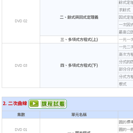
餘式定
求餘式
二、餘式與因式定理義
因式定
DVD 02
一次因
最高公
三、多項式方程式(上)
一元一
一元二
高次方
分式的
DVD 03
四、多項式方程式(下)
部分分
分式方
根式
2. 二次曲線
集數
單元名稱
圓的標
DVD 01
圓的一
一、圓方程式