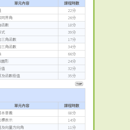
單元內容
課程時數
量
22分
和同界角
26分
角函數
18分
等式
39分
的三角函數
17分
的三角函數
34分
換
66分
數圖形
24分
極值
32分
質及函數極值
35分
單元內容
課程時數
基本意義
08分
坐標表示
14分
量及向量方向角
11分