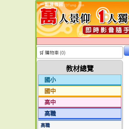
🛒 購物車 (0)
教材總覽
國小
國中
高中
高職
高職