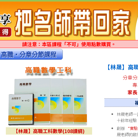
請注意：本區課程「不可」使用點數購買。
高職‧分章分節課程
【林晟】高職
分章分
專
家長
林晟老師一
十餘年經驗
創辦
“實驗
【林晟】高職工科數學(108課綱)
晟老師的啟