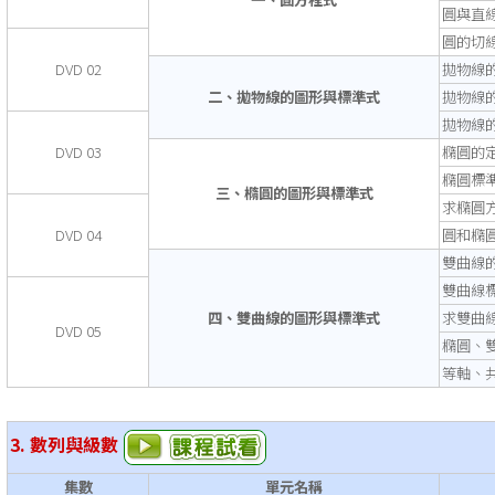
圓與直
圓的切
DVD 02
拋物線
二、拋物線的圖形與標準式
拋物線
拋物線
DVD 03
橢圓的
橢圓標
三、橢圓的圖形與標準式
求橢圓
DVD 04
圓和橢
雙曲線
雙曲線
四、雙曲線的圖形與標準式
求雙曲
DVD 05
橢圓、
等軸、
3. 數列與級數
集數
單元名稱