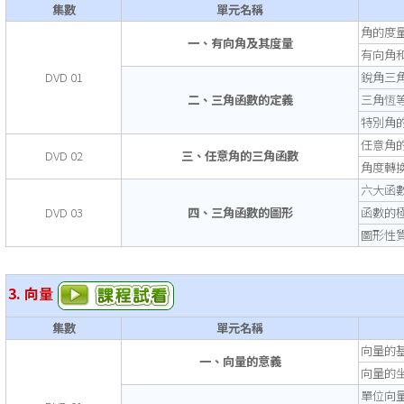
集數
單元名稱
角的度
一、有向角及其度量
有向角
DVD 01
銳角三
二、三角函數的定義
三角恆
特別角
任意角
DVD 02
三、任意角的三角函數
角度轉
六大函
DVD 03
四、三角函數的圖形
函數的
圖形性
3. 向量
集數
單元名稱
向量的
一、向量的意義
向量的
單位向