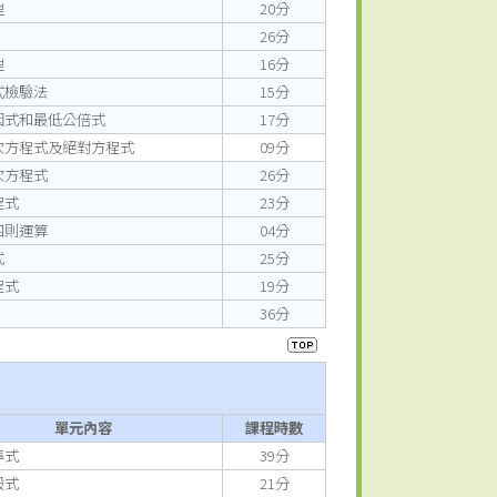
理
20分
26分
理
16分
式檢驗法
15分
因式和最低公倍式
17分
次方程式及絕對方程式
09分
次方程式
26分
程式
23分
四則運算
04分
式
25分
程式
19分
36分
單元內容
課程時數
準式
39分
般式
21分