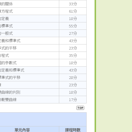
線的關係
33分
線方程式
61分
的定義
18分
的標準式
55分
的一般式
27分
定義和標準式
43分
準式的平移
23分
方程式
35分
圓的參數式
18分
的定義和標準式
43分
標準式的平移
28分
線
23分
雙曲線的判別
18分
共軛雙曲線
17分
單元內容
課程時數