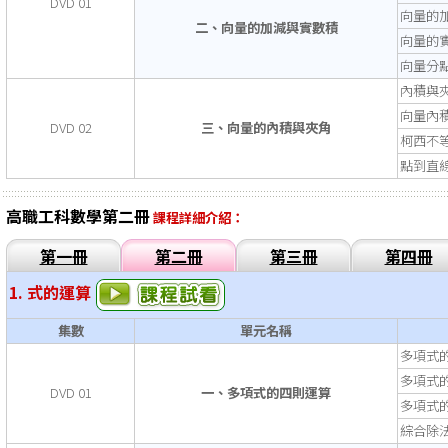
DVD 01
向量的
二、向量的加減與實數積
向量的
向量分
內積與
向量內
DVD 02
三、向量的內積與夾角
柯西不
點到直
高職工科數學第二冊
課程詳細介紹：
第一冊
第二冊
第三冊
第四冊
1. 式的運算
集數
單元名稱
多項式
多項式
DVD 01
一、多項式的四則運算
多項式
綜合除