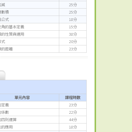
加減
25分
實數積
25分
點公式
18分
夾角的基本定義
15分
積的性質與運用
38分
等式
20分
線的距離
23分
單元內容
課程時數
的定義
23分
的係數
22分
的四則運算
44分
法的應用
18分