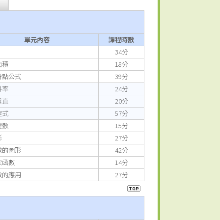
單元內容
課程時數
34分
面積
18分
分點公式
39分
斜率
24分
垂直
20分
程式
57分
變數
15分
形
27分
數的圖形
42分
次函數
14分
數的應用
27分