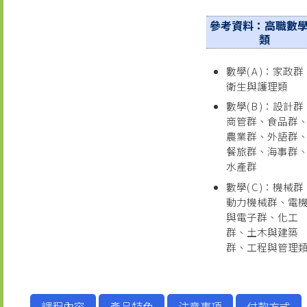
參考資料：高職數
類
數學( A )：家政群
衛生與護理類
數學( B )：設計群
商管群、食品群
農業群、外語群
餐旅群、海事群
水產群
數學( C )：機械群
動力機械群、電
與電子群、化工
群、土木與建築
群、工程與管理
課程內容
產品特色
注意事項
付款方式