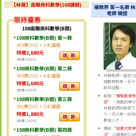
【林晟】高職商科數學(108課綱)
補教界 第一名師
林
老師 親授
108高職商科數學(B類)
108商科數學(B類) 第一冊
共9集DVD + 3本講義
特價2,680元
(原價4,500元)
108商科數學(B類) 第二冊
共9集DVD + 4本講義
林晟老師一直致力
礎數學教學，至今
特價2,680元
餘年經驗。
(原價4,500元)
創辦
“實驗數學教
108商科數學(B類) 第三冊
室”
，無數的學子
共6集DVD + 3本講義
林晟老師的啟發下
特價1,880元
入一流大學，成為
數理人才。
(原價3,200元)
獨創
“啟動式教學
108商科數學(B類) 第四冊
法”
以簡單的口訣