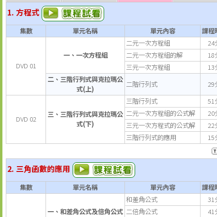
1. 方程式
集數
單元名稱
單元內容
課程
二元一次方程組
24
一、一次方程組
二元一次方程組的解
18
DVD 01
三元一次方程組
13
二、三階行列式與克拉瑪公
二階行列式
29
式(上)
三階行列式
51
二元一次方程組的公式解
20
三、三階行列式與克拉瑪公
DVD 02
式(下)
三元一次方程式的公式解
22
三階行列式的應用
15
2. 三角函數的應用
集數
單元名稱
單元內容
課程
和差角公式
31
一、和差角公式及倍角公式
二倍角公式
41