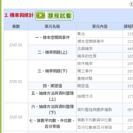
2. 機率與統計
集數
單元名稱
單元內容
課程
集合
23
一、樣本空間與事件
樣本空間與事件
22
DVD 01
古典機率
44
二、機率問題(上)
機率的性質
18
條件機率
20
三、機率問題(下)
獨立事件
26
重複試驗
16
DVD 02
四、期望值
期望值
15
五、抽樣方法與資料整理
抽樣方法
17
(上)
六、抽樣方法與資料整理
資料整理與圖表繪製
09
(下)
DVD 03
算數平均數與中位數
26
七、算數平均數、中位數、
百分等級
百分位數與百分等級
23