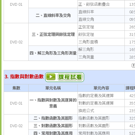
DVD 01
正、餘弦函數疊合
13
直線斜率
08
二、直線斜率及交角
直線交角
09
正弦定理
26
三、正弦定理與餘弦定理
餘弦定理
31
DVD 02
三角形面積
17
解三角形
16
四、解三角形及三角形測量
三角測量
28
3. 指數與對數函數
集數
單元名稱
單元內容
課程
指數的定義及其運算
42
一、指數與對數及其運算的
DVD 01
對數的定義及其運算
35
意義
換底公式
23
二、指數函數及其圖形
指數函數及其圖形
32
DVD 02
三、對數函數及其圖形
對數函數及其圖形
41
四、常用對數及其應用
常用對數及其應用
52