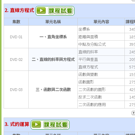
2. 直線方程式
集數
單元名稱
單元內容
課程
坐標系
34
DVD 01
一、直角坐標系
距離與面積
18
中點及分點公式
39
直線的斜率
24
DVD 02
二、直線的斜率與方程式
平行與垂直
20
直線方程式
57
函數與變數
15
函數圖形
27
DVD 03
三、函數與二次函數
二次函數的圖形
42
反求二次函數
14
二次函數的應用
27
3. 式的運算