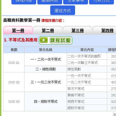
運送方式
高職商科數學第一冊
課程詳細介紹：
第一冊
第二冊
第三冊
第四冊
1. 不等式及其應用
集數
單元名稱
單元內容
課程
二元一次不等式的圖形
29
一、二元一次不等式
DVD 01
二元一次聯立不等式
38
二、線性規劃
線性規劃
35
一元一次不等式
07
DVD 02
三、一元二次不等式
一元二次不等式
43
高次不等式
27
算幾不等式
26
DVD 03
四、絕對不等式
柯西不等式
32
絕對不等式
37