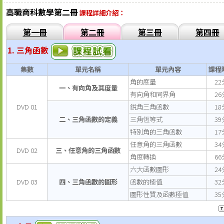
高職商科數學第二冊
課程詳細介紹：
第一冊
第二冊
第三冊
第四冊
1. 三角函數
集數
單元名稱
單元內容
課程
角的度量
22
一、有向角及其度量
有向角和同界角
26
DVD 01
銳角三角函數
18
二、三角函數的定義
三角恆等式
39
特別角的三角函數
17
任意角的三角函數
34
DVD 02
三、任意角的三角函數
角度轉換
66
六大函數圖形
24
DVD 03
四、三角函數的圖形
函數的極值
32
圖形性質及函數極值
35