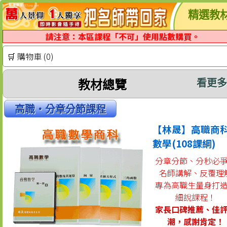
精選教
請注意：本區課程「不可」使用點數購買。
🛒 購物車 (0)
看更
教材總覽
高職‧分章分節課程
【林晟】高職商
數學(108課綱)
分章分節、分秒必
名師講解、反覆理
專為高職生量身打
細說課程！
家長口碑推薦、佳
潮，感謝肯定！