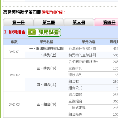
高職商科數學第四冊
課程詳細介紹：
第一冊
第二冊
第三冊
第四冊
1. 排列組合
集數
單元名稱
單元內容
課程
一、乘法原理與樹狀圖
乘法原理與樹狀圖
43
DVD 01
二、排列(上)
相異物的直線排列
50
含相同物的直線排列
26
三、排列(下)
重複排列
13
DVD 02
環狀排列
15
組合數
29
四、組合(上)
組合公式
17
綜合問題
25
重複組合
36
DVD 03
五、組合(下)
二項式定理
28
組合級數
10