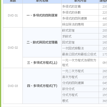
集數
單元名稱
單元內容
課程
多項式的定義
23
多項式的係數
22
DVD 01
一、多項式的四則運算
多項式的四則運算
44
綜合除法的應用
18
餘式定理
20
求餘式
26
二、餘式與因式定理義
因式定理
16
DVD 02
一次因式檢驗法
15
最高公因式和最低公倍式
17
一元一次方程式及絕對方
三、多項式方程式(上)
09
程式
一元二次方程式
26
高次方程式
23
分式的四則運算
04
DVD 03
四、多項式方程式(下)
部分分式
25
分式方程式
19
根式
36