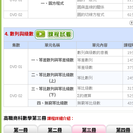
一、圓方程式
圓與直線的關係
33
DVD 02
圓的切線方程式
61
4. 數列與級數
集數
單元名稱
單元內容
課程
數列與級數的意義
19
一、等差數列與等差級數
等差數列
14
DVD 01
等差級數
37
二、等比數列與等比級數
等比數列
24
(上)
等比級數
31
三、等比數列與等比級數
(下)
DVD 02
Σ的運算
52
四、無窮等比級數
無窮等比級數
43
高職商科數學第三冊
課程詳細介紹：
第一冊
第二冊
第三冊
第四冊