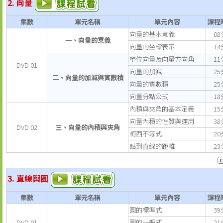
2. 向量
集數
單元名稱
單元內容
課程
向量的基本意義
08
一、向量的意義
向量的坐標表示
14
單位向量及向量方向角
11
DVD 01
向量的加減
25
二、向量的加減與實數積
向量的實數積
25
向量分點公式
18
內積與夾角的基本定義
15
向量內積的性質與運用
38
DVD 02
三、向量的內積與夾角
柯西不等式
20
點到直線的距離
23
3. 直線與圓
集數
單元名稱
單元內容
課程
圓的標準式
39
DVD 01
圓的一般式
21