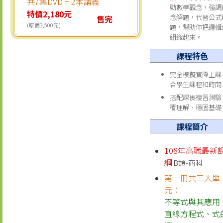
共7集DVD + 2本講義
動數學觀念，強調
特價2,180元
念解題，代替公式
售完
(原價3,500元)
題，幫助你把邏輯
組織起來。
課程特色
完全模擬實際上課
合學生課程和時間
搭配課後複習測驗
覆理解、穩固基礎
課程簡介
108年高職最新
綱
B類-商科
第一冊共三大單
元：
不等式與其應用
直線方程式
、
式