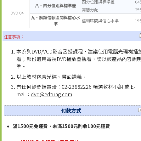
四分位距與標準差
04
八、四分位距與標準差
常態分配
25
DVD 04
九、解讀信賴區間與信心水
信賴區間與信心水準
19
準
注意事項：
本系列DVD/VCD影音函授課程，建議使用電腦光碟機播
看；部份適用電視DVD播放器觀看，請以該產品內容說
準。
以上教材包含光碟、書面講義。
有任何疑問請電洽：02-23882226 精選教材小組 或 E-
mail：
dvd@edtung.com
付款方式
滿1500元免運費，未滿1500元酌收100元運費