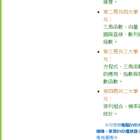
運算
。
第二冊共四大單
元：
三角函數
、
向量
圓與直線
、
數列
級數
。
第三冊共三大單
元：
方程式
、
三角函
的應用
、
指數與
數函數
。
第四冊共二大單
元：
排列組合
、
機率
統計
。
※可使用
電腦DVD
碟機、家用DVD播放器
電視)觀看※