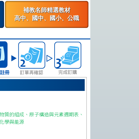
補教名師精選教材
高中、國中、國小、公職
】
物質的組成、原子構造與元素週期表、
化學與能源