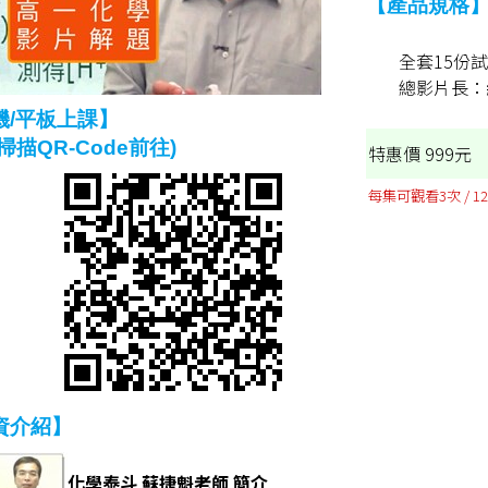
【產品規格
全套15份
總影片長：約
機/平板上課】
掃描QR-Code前往)
特惠價 999元
每集可觀看3次 / 1
資介紹】
化學泰斗 蘇捷魁老師 簡介