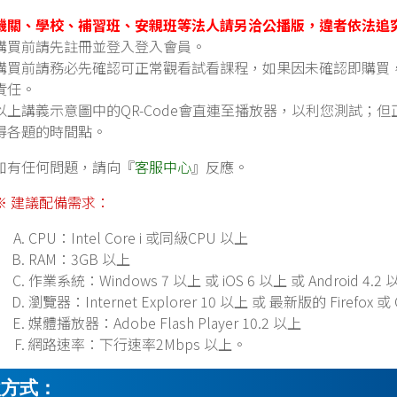
機關、學校、補習班、安親班等法人請另洽公播版，違者依法追
購買前請先註冊並登入登入會員。
購買前請務必先確認可正常觀看試看課程，如果因未確認即購買
責任。
以上講義示意圖中的QR-Code會直連至播放器，以利您測試；
得各題的時間點。
如有任何問題，請向『
客服中心
』反應。
※ 建議配備需求：
CPU：Intel Core i 或同級CPU 以上
RAM：3GB 以上
作業系統：Windows 7 以上 或 iOS 6 以上 或 Android 4.2 
瀏覽器：Internet Explorer 10 以上 或 最新版的 Firefox 或
媒體播放器：Adobe Flash Player 10.2 以上
網路速率：下行速率2Mbps 以上。
款方式：