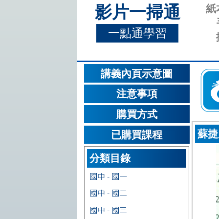
影片一掃通
紙
一點通學習
講義內頁示意圖
注意事項
購買方式
蘇捷
已購買課程
分類目錄
國中 - 國一
國中 - 國二
國中 - 國三