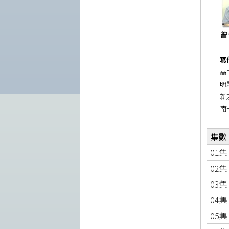
曾
寫
高
明
新
南
集數
01集
02集
03集
04集
05集