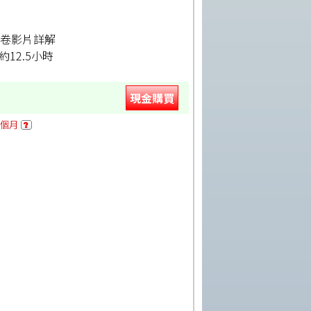
】
試卷影片詳解
12.5小時
現金購買
2個月