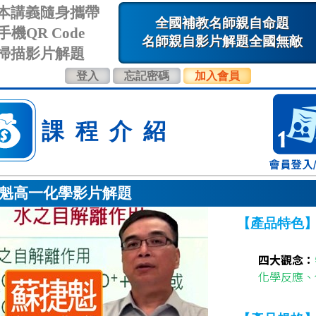
本講義隨身攜帶
全國補教名師親自命題
手機QR Code
名師親自影片解題全國無敵
掃描影片解題
登入
忘記密碼
加入會員
課程介紹
魁高一化學影片解題
【產品特色
四大觀念：
化學反應、