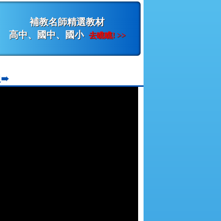
補教名師精選教材
高中、國中、國小
去瞧瞧! >>
➠