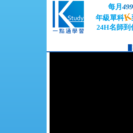
每月
499
K
年級單科
24H名師到