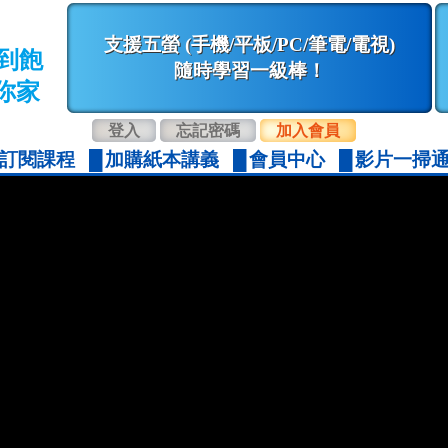
支援五螢 (手機/平板/PC/筆電/電視)
到飽
隨時學習一級棒！
你家
登入
忘記密碼
加入會員
訂閱課程
加購紙本講義
會員中心
影片一掃通