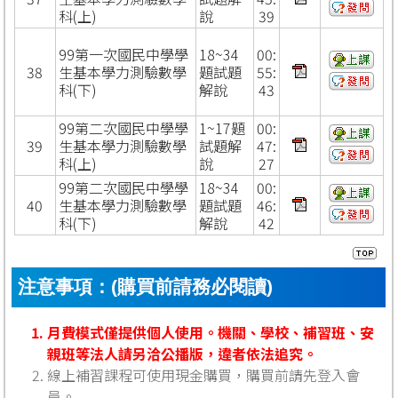
科(上)
說
39
99第一次國民中學學
18~34
00:
38
生基本學力測驗數學
題試題
55:
科(下)
解說
43
99第二次國民中學學
1~17題
00:
39
生基本學力測驗數學
試題解
47:
科(上)
說
27
99第二次國民中學學
18~34
00:
40
生基本學力測驗數學
題試題
46:
科(下)
解說
42
注意事項：(購買前請務必閱讀)
月費模式僅提供個人使用。機關、學校、補習班、安
親班等法人請另洽公播版，違者依法追究。
線上補習課程可使用現金購買，購買前請先登入會
員。