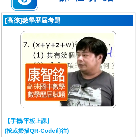
[高徠]數學歷屆考題
【手機/平板上課】
(按或掃描QR-Code前往)