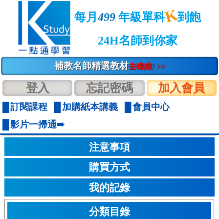
K
每月
499
年級單科
到飽
24H名師到你家
補教名師精選教材
去瞧瞧! >>
登入
忘記密碼
加入會員
訂閱課程
加購紙本講義
會員中心
影片一掃通➠
注意事項
購買方式
我的記錄
分類目錄