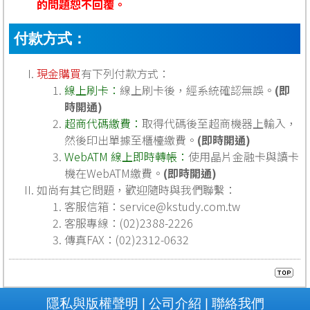
的問題恕不回覆。
付款方式：
現金購買
有下列付款方式：
線上刷卡：
線上刷卡後，經系統確認無誤。
(即
時開通)
超商代碼繳費：
取得代碼後至超商機器上輸入，
然後印出單據至櫃檯繳費。
(即時開通)
WebATM 線上即時轉帳：
使用晶片金融卡與讀卡
機在WebATM繳費。
(即時開通)
如尚有其它問題，歡迎隨時與我們聯繫：
客服信箱：
service@kstudy.com.tw
客服專線：(02)2388-2226
傳真FAX：(02)2312-0632
隱私與版權聲明
公司介紹
聯絡我們