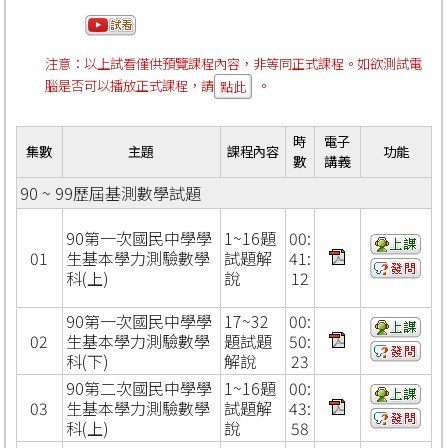
注意：以上試看僅供預覽課程內容，非等同正式課程。如欲測試電
腦是否可以播放正式課程，請
。
點此
時
電子
集數
主題
課程內容
功能
數
講義
90 ~ 99歷屆基測數學試題
90第一次國民中學學
1~16題
00:
01
生基本學力測驗數學
試題解
41:
科(上)
說
12
90第一次國民中學學
17~32
00:
02
生基本學力測驗數學
題試題
50:
科(下)
解說
23
90第二次國民中學學
1~16題
00:
03
生基本學力測驗數學
試題解
43:
科(上)
說
58