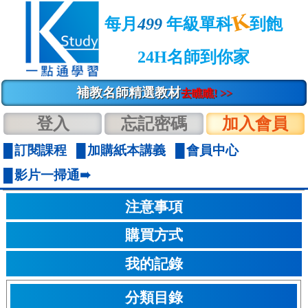
K
每月
499
年級單科
到飽
24H名師到你家
補教名師精選教材
去瞧瞧! >>
登入
忘記密碼
加入會員
訂閱課程
加購紙本講義
會員中心
影片一掃通➠
注意事項
購買方式
我的記錄
分類目錄