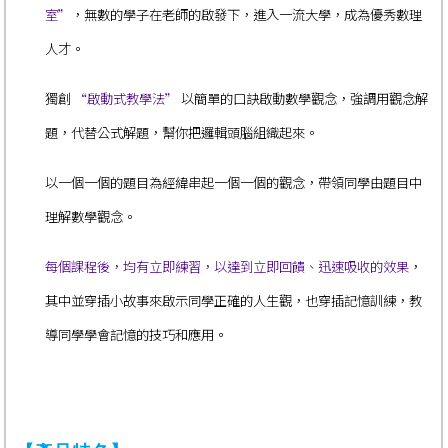
室”
，無數的學子在老師的啟發下，進入一流大學，成為優秀數理
人才。
獨創
“啟動式教學法”
以簡單的口訣啟動數學觀念，強調用觀念解
題，代替公式解題，幫你把邏輯頭腦組織起來。
以一個一個的題目為經緯串起一個一個的觀念，帶領同學由題目中
理解數學觀念。
每個課程後，均有立即練習，以達到立即回饋、迅速吸收的效果
，
其中並穿插小故事來啟示
同學
正確的人生觀，也穿插記憶訓練，教
導
同學
學會記憶的技巧和應用。