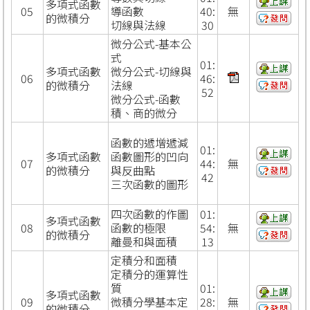
多項式函數
05
導函數
40:
無
的微積分
切線與法線
30
微分公式-基本公
式
01:
多項式函數
微分公式-切線與
06
46:
的微積分
法線
52
微分公式-函數
積、商的微分
函數的遞增遞減
01:
多項式函數
函數圖形的凹向
07
44:
無
的微積分
與反曲點
42
三次函數的圖形
四次函數的作圖
01:
多項式函數
08
函數的極限
54:
無
的微積分
離曼和與面積
13
定積分和面積
定積分的運算性
質
01:
多項式函數
09
微積分學基本定
28:
無
的微積分