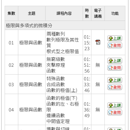
時
電子
集數
主題
課程內容
功能
數
講義
極限與多項式的微積分
兩種數列
01:
數列極限及其性
01
極限與函數
15:
質
23
根式型之極限值
無窮級數
01:
02
極限與函數
夾擊原理
51:
無
函數
56
特殊函數
01:
03
極限與函數
合成函數
33:
無
函數的極值(上)
46
函數的極值(下)
函數的左、右極
01:
04
極限與函數
限
36:
無
連續函數
49
中間值定理
導數與切線
01: