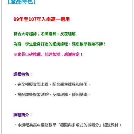
【產品特色】
99年至107年入學高一適用
符合大考趨勢；名師講解、反覆理解
為高一學生量身打造的細說課程，讓您數學戰無不勝！
※家長口碑推薦、佳評如潮，感謝肯定！
課程特色：
．
完全模擬實際上課，配合學生課程和時間。
．
搭配課後複習測驗，反覆理解、穩固基礎。
課程簡介：
．
本課程為高中選修數學
「極限與多項式的微積分
」
細說教材。