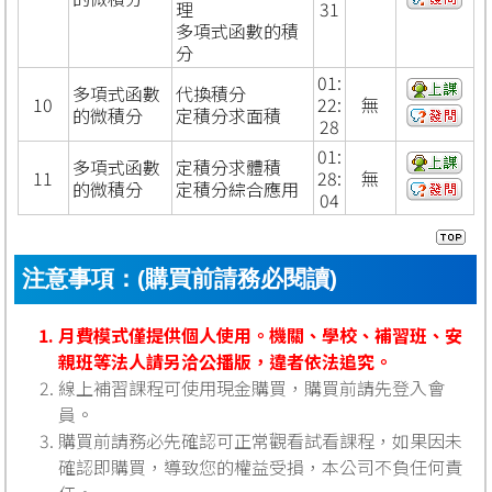
理
31
多項式函數的積
分
01:
多項式函數
代換積分
10
22:
無
的微積分
定積分求面積
28
01:
多項式函數
定積分求體積
11
28:
無
的微積分
定積分綜合應用
04
注意事項：(購買前請務必閱讀)
月費模式僅提供個人使用。機關、學校、補習班、安
親班等法人請另洽公播版，違者依法追究。
線上補習課程可使用現金購買，購買前請先登入會
員。
購買前請務必先確認可正常觀看試看課程，如果因未
確認即購買，導致您的權益受損，本公司不負任何責