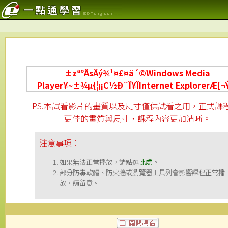
±zªºÂsÄý¾¹¤£¤ä´©Windows Media
Player¥~±¾µ{¦¡¡C½Ð¨Ï¥ÎInternet ExplorerÆ[¬
PS.本試看影片的畫質以及尺寸僅供試看之用，正式課
更佳的畫質與尺寸，課程內容更加清晰。
注意事項：
如果無法正常播放，請點選
此處
。
部分防毒軟體、防火牆或瀏覽器工具列會影響課程正常播
放，請留意。