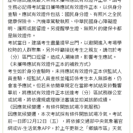
生務必記得考試當日攜帶應試有效證件正本，以供身分
查驗。應試有效證件包括：國民身分證、有照片之全民
健康保險卡、汽機車駕駛執照、中華民國身心障礙證
明、護照或居留證。另提醒學生證、無照片的健保卡都
是無效證件。
考試當日，建議考生盡量提早出門，以避開進入考場學
校時的人群聚集，另外呼籲接送考生之親友，請勿於考
（分）區門口逗留，造成人潮擁擠，影響考生應試。
《未攜帶應試有效證件正本的補救方式》
考生如於身分查驗時，未持應試有效證件正本供監試人
員查驗，經監試人員查核並確認係考生本人無誤者，仍
會准予應試。但若未依簡章規定在當節考試結束鈴聲響
畢前，將應試有效證件正本送達考（分）區試務辦公室
或試場，將依違規處理辦法審議並扣減該節成績。
《因應氣候變遷，有條件開放試場冷氣服務》
因應氣候變遷，本次考試採有條件開放試場冷氣。考試
前一日即12月12日（五），將依據交通部中央氣象署官
網或W-生活氣象APP，於上午更新之「鄉鎮市區」天氣