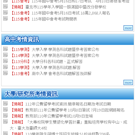
【115會考】
115年國中會考5月16日和17日考試 4月10日寄發准考證
【情報】
臺北市115學年入學國一額滿國中暨改分發學校
【115會考】
115年國中會考5月16日考試 18萬2,868人報名
【115會考】
115年國中會考考試時間表
more
高中考情資訊
【115學測】
大學入學 學測各科試題暨參考答案公布
【114學測】
大學入學 學測各科試題暨參考答案公布
【113分科】
大學分科各科試題、正式解答
【113學測】
大學入學 學測各科試題.解答
【113會考】
高中入學 會考各科試題解答及詳解
more
大學/研究所考情資訊
【
情報
】
112年公費留學考試資訊 簡章報名日期及考試日期
【
情報
】
教育部111年公費留學考 10月8日筆試 7月19日起網路報名
【
情報
】
教育部110年公費留學考試10月9日登場
【
情報
】
「大專校院學生雙語化學習計畫」重點培育學校有中山、成
大、臺大及臺師大4校
【
情報
】
110學年陸生碩博士班招生放榜 51校共錄取706名