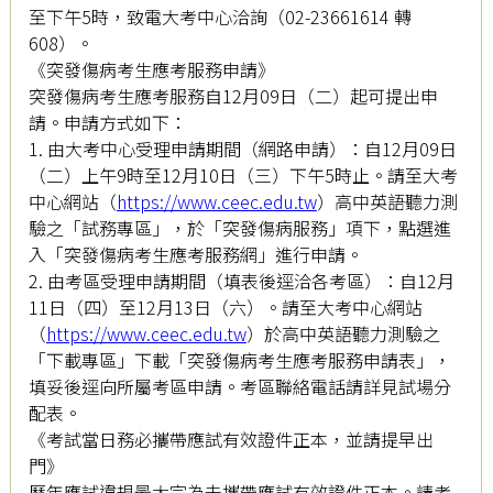
至下午5時，致電大考中心洽詢（02-23661614 轉
608）。
《突發傷病考生應考服務申請》
突發傷病考生應考服務自12月09日（二）起可提出申
請。申請方式如下：
1. 由大考中心受理申請期間（網路申請）：自12月09日
（二）上午9時至12月10日（三）下午5時止。請至大考
中心網站（
https://www.ceec.edu.tw
）高中英語聽力測
驗之「試務專區」，於「突發傷病服務」項下，點選進
入「突發傷病考生應考服務網」進行申請。
2. 由考區受理申請期間（填表後逕洽各考區）：自12月
11日（四）至12月13日（六）。請至大考中心網站
（
https://www.ceec.edu.tw
）於高中英語聽力測驗之
「下載專區」下載「突發傷病考生應考服務申請表」，
填妥後逕向所屬考區申請。考區聯絡電話請詳見試場分
配表。
《考試當日務必攜帶應試有效證件正本，並請提早出
門》
歷年應試違規最大宗為未攜帶應試有效證件正本。請考