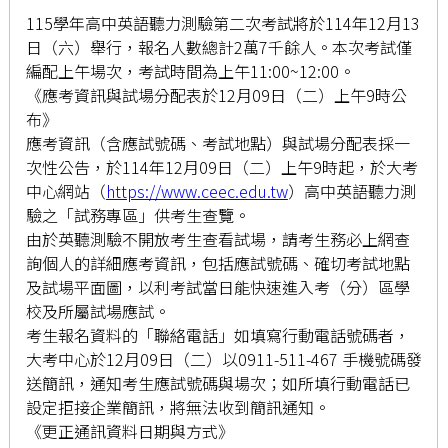
115學年高中英語聽力測驗第二次考試將於114年12月13
日（六）舉行，報名人數總計2萬7千餘人。本次考試僅
編配上午場次，考試時間為上午11:00~12:00。
《應考資訊與試場分配表於12月09日（二）上午9時公
布》
應考資訊（含應試號碼、考試地點）與試場分配表採一
次性公告，於114年12月09日（二）上午9時起，於大考
中心網站（
https://www.ceec.edu.tw
）高中英語聽力測
驗之「試務專區」供考生查覽。
由於英聽測驗不開放考生查看試場，請考生務必上網查
詢個人的詳細應考資訊，包括應試號碼、確切考試地點
及試場平面圖，以利考試當日能快速進入考（分）區學
校及所屬試場應試。
考生報名資料的「聯絡電話」如填寫行動電話號碼者，
大考中心於12月09日（二）以0911-511-467 手機號碼發
送簡訊，通知考生應試號碼與場次；如所填行動電話已
設定拒接企業簡訊，將無法收到簡訊通知。
《更正通訊資料日期與方式》