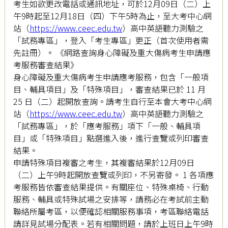
考生如欲更改電話或通訊地址，可於12月09日（二）上
午9時起至12月18日（四）下午5時為止，至大考中心網
站（
https://www.ceec.edu.tw
）高中英語聽力測驗之
「試務專區」，登入「考生專區」更正（首次使用者需
先註冊）。 《網路查詢身心障礙及重大傷病考生申請應
考服務審查結果》
身心障礙及重大傷病考生申請應考服務，包含「一般項
目、輔具項目」及「特殊項目」，審查結果已於 11 月
25 日（二）起開放查詢。請考生自行至本會大考中心網
站（
https://www.ceec.edu.tw
）高中英語聽力測驗之
「試務專區」，於「應考服務」項下「一般、輔具項
目」或「特殊項目」點選進入後，進行查覽或列印審查
結果。
申請特殊項目複審之考生，其複審結果於12月09日
（二）上午9時起開放查覽或列印，不另寄發。 1 各項應
考服務皆依審查結果提供。有關座位、特殊桌椅、行動
服務、輔具或特殊試場之安排等，請務必在考試前主動
聯絡所屬考區，以便確認相關服務事項，考區聯絡電話
請詳見試場分配表。若有相關問題，請於上班日上午9時