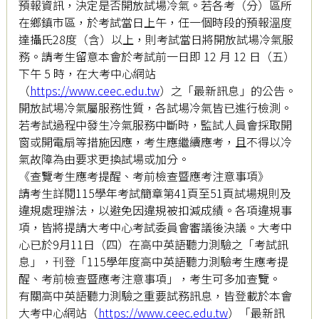
預報資訊，決定是否開放試場冷氣。若各考（分）區所
在鄉鎮市區，於考試當日上午，任一個時段的預報溫度
達攝氏28度（含）以上，則考試當日將開放試場冷氣服
務。請考生留意本會於考試前一日即 12 月 12 日（五）
下午 5 時，在大考中心網站
（
https://www.ceec.edu.tw
）之「最新訊息」的公告。
開放試場冷氣屬服務性質，各試場冷氣皆已進行檢測。
若考試過程中發生冷氣服務中斷時，監試人員會採取開
窗或開電扇等措施因應，考生應繼續應考，且不得以冷
氣故障為由要求更換試場或加分。
《查覽考生應考提醒、考前檢查暨應考注意事項》
請考生詳閱115學年考試簡章第41頁至51頁試場規則及
違規處理辦法，以避免因違規被扣減成績。各項違規事
項，皆將提請大考中心考試委員會審議後決議。大考中
心已於9月11日（四）在高中英語聽力測驗之「考試訊
息」，刊登「115學年度高中英語聽力測驗考生應考提
醒、考前檢查暨應考注意事項」，考生可多加查覽。
有關高中英語聽力測驗之重要試務訊息，皆登載於本會
大考中心網站（
https://www.ceec.edu.tw
）「最新訊