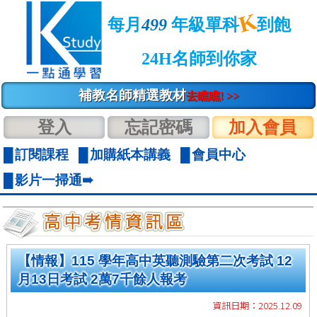
K
每月
499
年級單科
到飽
24H名師到你家
補教名師精選教材
去瞧瞧! >>
登入
忘記密碼
加入會員
訂閱課程
加購紙本講義
會員中心
影片一掃通➠
【情報】115 學年高中英聽測驗第二次考試 12
月13日考試 2萬7千餘人報考
資訊日期：2025.12.09