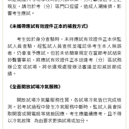
親友，請勿於考（分）區門口逗留，造成人潮擁擠，影
響考生應試。
《未攜帶應試有效證件正本的補救方式》
考生如於身分查驗時，未持應試有效證件正本供監
試人員查驗，經監試人員查核並確認係考生本人無誤
者，仍會准予應試。但若未依簡章規定在當節考試結束
鈴聲響畢前，將應試有效證件正本送達考（分）區試務
辦公室或試場，將依違規處理辦法審議並扣減該節成
績。
《全面開放試場冷氣服務》
開放試場冷氣屬服務性質，各試場冷氣皆已完成檢
測。若考試過程中發生冷氣服務中斷時，監試人員會採
取開窗或開電扇等措施因應，考生應繼續應考，且不得
以冷氣故障 為由要求更換試場或加分。