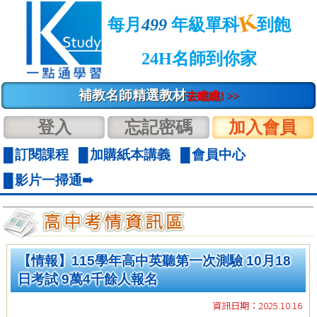
K
每月
499
年級單科
到飽
24H名師到你家
補教名師精選教材
去瞧瞧! >>
登入
忘記密碼
加入會員
訂閱課程
加購紙本講義
會員中心
影片一掃通➠
【情報】115學年高中英聽第一次測驗 10月18
日考試 9萬4千餘人報名
資訊日期：2025.10.16