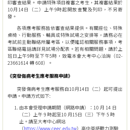
印審查結果。 申請特殊項目複審之考生，其複審結果於
10月14日（二）上午9時起開放查覽及列印，不另寄
發。
各項應考服務皆依審查結果提供。有關座位、特殊
桌椅、行動服務、輔具或特殊試場之安排等，請務必在
考試前主動聯絡所屬考區，以便確認相關服務事項，考
區聯絡電話請詳見試場分配表。若有相關問題，請於上
班日上午9時至下午5時，致電本會大考中心洽詢（02-
23661614 轉 608）。
《突發傷病考生應考服務申請》
突發傷病考生應考服務自10月14日（二）起可提出
申請。申請方式如下:
由本會受理申請期間（網路申請）：10 月 14 日
（二）上午 9 時起至10 月15日（三）下午 5 時
止。請至大考中心網站
（
https://www.ceec.edu.tw
）高中英語聽力測驗