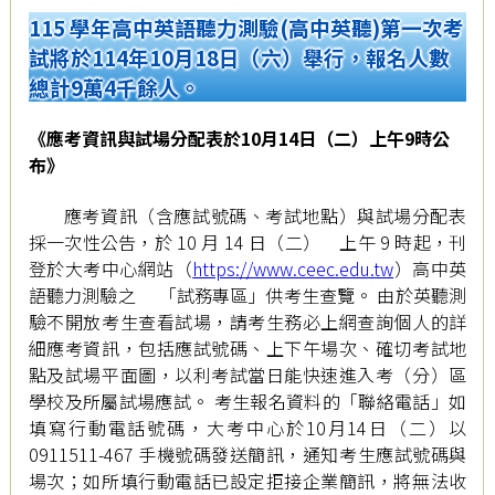
115 學年高中英語聽力測驗(高中英聽)第一次考
試將於114年10月18日（六）舉行，報名人數
總計9萬4千餘人。
《應考資訊與試場分配表於10月14日（二）上午9時公
布》
應考資訊（含應試號碼、考試地點）與試場分配表
採一次性公告，於 10 月 14 日（二） 上午 9 時起，刊
登於大考中心網站（
https://www.ceec.edu.tw
）高中英
語聽力測驗之 「試務專區」供考生查覽。 由於英聽測
驗不開放考生查看試場，請考生務必上網查詢個人的詳
細應考資訊，包括應試號碼、上下午場次、確切考試地
點及試場平面圖，以利考試當日能快速進入考（分）區
學校及所屬試場應試。 考生報名資料的「聯絡電話」如
填寫行動電話號碼，大考中心於10月14日（二）以
0911511-467 手機號碼發送簡訊，通知考生應試號碼與
場次；如所填行動電話已設定拒接企業簡訊，將無法收