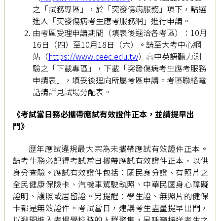
之「試務專區」，於「突發傷病服務」項下，點選
進入「突發傷病考生應考服務網」進行申請。
由考區受理申請期間（填表後逕洽各考區）：10月
16日（四）至10月18日（六）。請至大考中心網
站（
https://www.ceec.edu.tw
）高中英語聽力測
驗之「下載專區」，下載「突發傷病考生應考服務
申請表」，填妥後逕向所屬考區申請。考區聯絡電
話請詳見試場分配表。
《考試當日務必攜帶應試有效證件正本，並請提早出
門》
歷年應試違規最大宗為未攜帶應試有效證件正本。
請考生務必記得考試當日攜帶應試有效證件正本，以供
身分查驗。應試有效證件包括：國民身分證、有照片之
全民健康保險卡、汽機車駕駛執照、中華民國身心障礙
證明、護照或居留證。另提醒：學生證、無照片的健保
卡都是無效證件。考試當日，建議考生盡量提早出門，
以避開進入考場學校時的人群聚集，另呼籲接送考生之