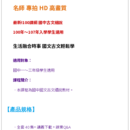
名師 專拍 HD 高畫質
最新!100課綱 國中古文細說
100年～107年入學學生適用
生活融合時事 國文古文輕鬆學
適用對象：
國中一～三年級學生適用
課程簡介：
．
本課程為國中國文古文
細說教材。
【產品規格】
．全套 40 集
+ 講義下載 + 課業Q&A