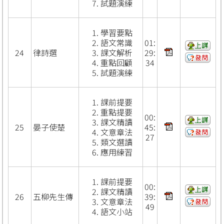
試題演練
學習要點
語文常識
01:
24
律詩選
課文解析
29:
重點回顧
34
試題演練
課前提要
重點提要
00:
課文精讀
25
晏子使楚
45:
文意章法
27
類文選讀
應用練習
課前提要
00:
課文精讀
26
五柳先生傳
39:
文意章法
49
語文小站