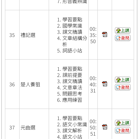
形音義辨識
學習要點
國學常識
00:
課文精讀
35
禮記選
35:
文章結構分
50
析
詞語小站
學習要點
課前提要
00:
課文精讀
36
楚人養狙
40:
文意章法
31
問題思考
應用練習
學習要點
00:
語文小常識
37
元曲選
50:
課文解析
51
語文小站