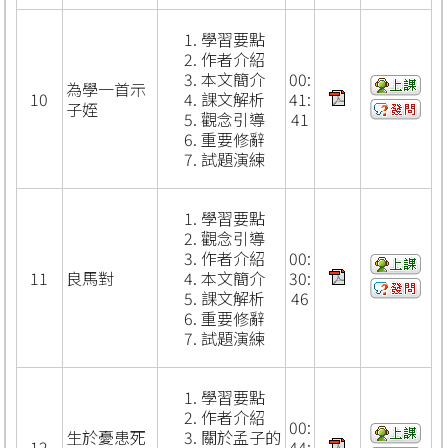
學習要點
作者介紹
本文簡介
00:
為學一首示
10
課文解析
41:
子姪
觀念引導
41
重要修辭
試題演練
學習要點
觀念引導
作者介紹
00:
11
良馬對
本文簡介
30:
課文解析
46
重要修辭
試題演練
學習要點
作者介紹
00:
生於憂患死
關於孟子的
12
44: