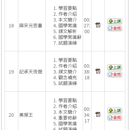
學習要點
作者介紹
本文簡介
00:
18
與宋元思書
國學常識
27:
課文解析
00
國學常識辭
試題演練
學習要點
作者介紹
00:
19
記承天夜遊
課文簡介
38:
觀念補充
18
試題演練
學習要點
作者介紹
00:
本文簡介
20
美猴王
34:
重要修辭
17
國學常識
試題演練