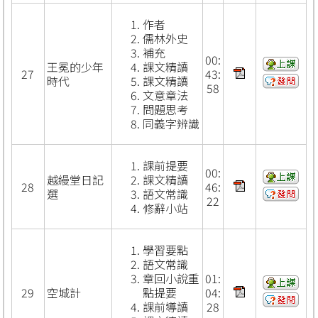
作者
儒林外史
補充
00:
王冕的少年
課文精讀
27
43:
時代
課文精讀
58
文意章法
問題思考
同義字辨識
課前提要
00:
越縵堂日記
課文精讀
28
46:
選
語文常識
22
修辭小站
學習要點
語文常識
章回小說重
01:
29
空城計
點提要
04:
課前導讀
28