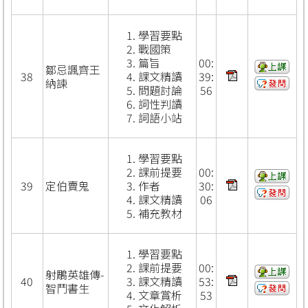
學習要點
戰國策
篇旨
00:
鄒忌諷齊王
38
課文精讀
39:
納諫
問題討論
56
詞性判讀
詞語小站
學習要點
課前提要
00:
39
定伯賣鬼
作者
30:
課文精讀
06
補充教材
學習要點
課前提要
00:
射鵰英雄傳-
40
課文精讀
53:
智鬥書生
文章賞析
53