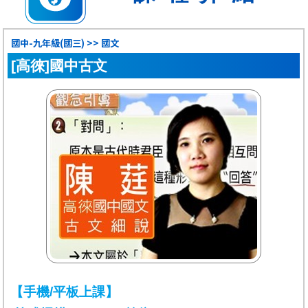
國中-九年級(國三) >> 國文
[高徠]國中古文
【手機/平板上課】