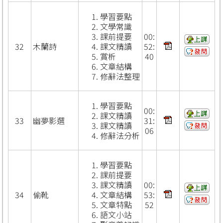
學習要點
文學常識
課前提要
00:
32
木蘭詩
課文精讀
52:
賞析
40
文章結構
修辭法整理
學習要點
00:
課文精讀
33
幽夢影選
31:
課文精讀
06
修辭法分析
學習要點
課前提要
課文精讀
00:
34
偷靴
文章結構
53:
文章特點
52
語文小站