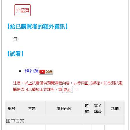
介紹頁
【給已購買者的額外資訊】
無
【試看】
絕句選
注意：以上試看僅供預覽課程內容，非等同正式課程。如欲測試電
腦是否可以播放正式課程，請
。
點此
時
電子
集數
主題
課程內容
功能
數
講義
國中古文