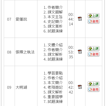
作者簡介
課文題解
00:
本文主旨
07
愛蓮說
44:
史記簡介
14
課文賞析
試題演練
文體介紹
00:
作者簡介
08
張釋之執法
53:
課文解析
35
試題演練
學習要點
作者介紹
本文簡介
00:
09
大明湖
老殘遊記
42:
課文解析
42
重要國學
試題演練