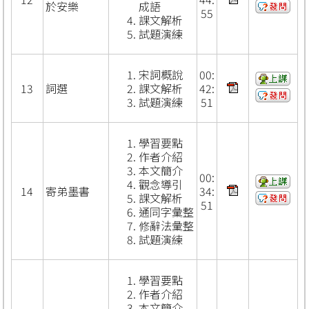
於安樂
成語
55
課文解析
試題演練
宋詞概說
00:
13
詞選
課文解析
42:
試題演練
51
學習要點
作者介紹
本文簡介
00:
觀念導引
14
寄弟墨書
34:
課文解析
51
通同字彙整
修辭法彙整
試題演練
學習要點
作者介紹
本文簡介