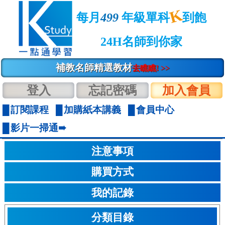
K
每月
499
年級單科
到飽
24H名師到你家
補教名師精選教材
去瞧瞧! >>
登入
忘記密碼
加入會員
訂閱課程
加購紙本講義
會員中心
影片一掃通➠
注意事項
購買方式
我的記錄
分類目錄