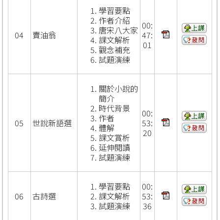
學習要點
作者介紹
00:
唐宋八大家
04
賣油翁
47:
課文解析
01
觀念補充
試題演練
關於小說的
簡介
時代背景
00:
作者
05
世說新語選
53:
體解
20
課文賞析
延伸閱讀
試題演練
學習要點
00:
06
古詩選
課文解析
53:
試題演練
36