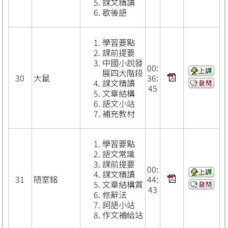
課文精讀
歇後語
學習要點
課前提要
中國小說發
00:
展四大階段
30
大鼠
36:
課文精讀
45
文章結構
語文小站
補充教材
學習要點
語文常識
課前提要
00:
課文精讀
31
陋室銘
44:
文章結構賞
43
修辭法
詞語小站
作文補給站