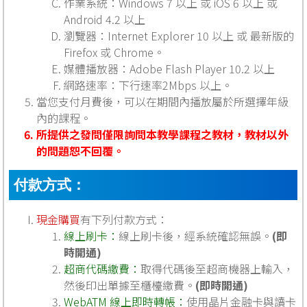
作業系統：Windows 7 以上 或 iOS 6 以上 或
Android 4.2 以上
瀏覽器：Internet Explorer 10 以上 或 最新版的
Firefox 或 Chrome。
媒體播放器：Adobe Flash Player 10.2 以上
網路速率：下行速率2Mbps 以上。
當您支付月費後，可以在期間內播放屬於所選擇年級
內的課程。
所提供之發問僅限詢問本教學課程之教材，教材以外
的問題恕不回覆。
付款方式：
現金購買
有下列付款方式：
線上刷卡：
線上刷卡後，經系統確認無誤。
(即
時開通)
超商代碼繳費：
取得代碼後至超商機器上輸入，
然後印出單據至櫃檯繳費。
(即時開通)
WebATM 線上即時轉帳：
使用晶片金融卡與讀卡