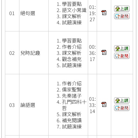
學習要點
01:
語文小常識
01
絕句選
19:
課文解析
27
試題演練
學習要點
作者介紹
00:
02
兒時記趣
課文解析
36:
觀念補充
17
試題演練
作者介紹
儒家聖賢
先秦諸子
01:
孔門四科十
03
論語選
33:
哲
14
課文解析
補充閱讀
試題演練